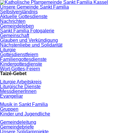
Navigation
Unsere Gemeinde Sankt Familia
überspringen
Selbstverständnis
Aktuelle Gottesdienste
Nachrichten
Gemeindeleben
Sankt Familia Fotogalerie
Gemeinschaft
Glauben und Verkündigung
Nächstenliebe und Solidarität
Liturgie
Gottesdienstfeiern
Familiengottesdienste
Kindergottesdienste
Wort-Gottes-Feiern
Taizé-Gebet
Liturgie Arbeitskreis
Liturgische Dienste
MessdienerInnen
Evangeliar
Musik in Sankt Familia
Gruppen
Kinder und Jugendliche
Gemeindeleitung
Gemeindebriefe
Unsere Solidarprojekte