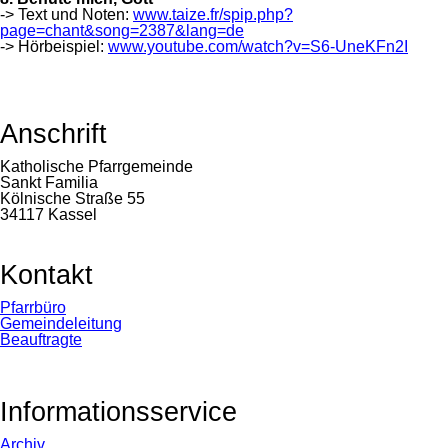
-> Text und Noten:
www.taize.fr/spip.php?
page=chant&song=2387&lang=de
-> Hörbeispiel:
www.youtube.com/watch?v=S6-UneKFn2I
Anschrift
Katholische Pfarrgemeinde
Sankt Familia
Kölnische Straße 55
34117 Kassel
Kontakt
Navigation
Pfarrbüro
überspringen
Gemeindeleitung
Beauftragte
Informationsservice
Navigation
Archiv