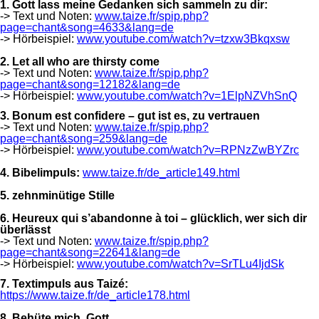
1. Gott lass meine Gedanken sich sammeln zu dir:
-> Text und Noten:
www.taize.fr/spip.php?
page=chant&song=4633&lang=de
-> Hörbeispiel:
www.youtube.com/watch?v=tzxw3Bkqxsw
2. Let all who are thirsty come
-> Text und Noten:
www.taize.fr/spip.php?
page=chant&song=12182&lang=de
-> Hörbeispiel:
www.youtube.com/watch?v=1ElpNZVhSnQ
3. Bonum est confidere – gut ist es, zu vertrauen
-> Text und Noten:
www.taize.fr/spip.php?
page=chant&song=259&lang=de
-> Hörbeispiel:
www.youtube.com/watch?v=RPNzZwBYZrc
4. Bibelimpuls:
www.taize.fr/de_article149.html
5. zehnminütige Stille
6. Heureux qui s’abandonne à toi – glücklich, wer sich dir
überlässt
-> Text und Noten:
www.taize.fr/spip.php?
page=chant&song=22641&lang=de
-> Hörbeispiel:
www.youtube.com/watch?v=SrTLu4IjdSk
7. Textimpuls aus Taizé:
https://www.taize.fr/de_article178.html
8. Behüte mich, Gott