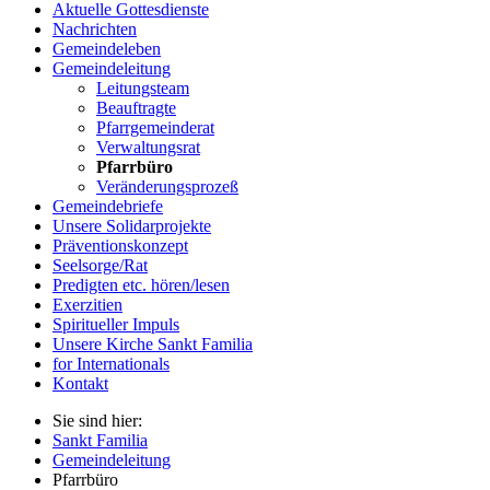
Aktuelle Gottesdienste
Nachrichten
Gemeindeleben
Gemeindeleitung
Leitungsteam
Beauftragte
Pfarrgemeinderat
Verwaltungsrat
Pfarrbüro
Veränderungsprozeß
Gemeindebriefe
Unsere Solidarprojekte
Präventionskonzept
Seelsorge/Rat
Predigten etc. hören/lesen
Exerzitien
Spiritueller Impuls
Unsere Kirche Sankt Familia
for Internationals
Kontakt
Sie sind hier:
Sankt Familia
Gemeindeleitung
Pfarrbüro