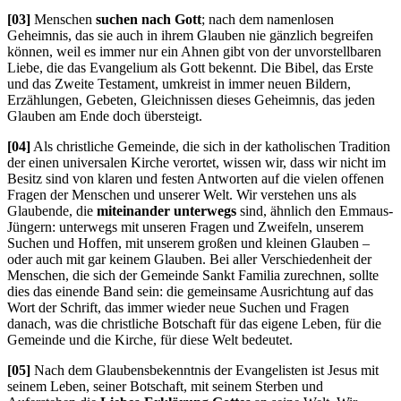
[03]
Menschen
suchen nach Gott
; nach dem namenlosen
Geheimnis, das sie auch in ihrem Glauben nie gänzlich begreifen
können, weil es immer nur ein Ahnen gibt von der unvorstellbaren
Liebe, die das Evangelium als Gott bekennt. Die Bibel, das Erste
und das Zweite Testament, umkreist in immer neuen Bildern,
Erzählungen, Gebeten, Gleichnissen dieses Geheimnis, das jeden
Glauben am Ende doch übersteigt.
[04]
Als christliche Gemeinde, die sich in der katholischen Tradition
der einen universalen Kirche verortet, wissen wir, dass wir nicht im
Besitz sind von klaren und festen Antworten auf die vielen offenen
Fragen der Menschen und unserer Welt. Wir verstehen uns als
Glaubende, die
miteinander unterwegs
sind, ähnlich den Emmaus-
Jüngern: unterwegs mit unseren Fragen und Zweifeln, unserem
Suchen und Hoffen, mit unserem großen und kleinen Glauben –
oder auch mit gar keinem Glauben. Bei aller Verschiedenheit der
Menschen, die sich der Gemeinde Sankt Familia zurechnen, sollte
dies das einende Band sein: die gemeinsame Ausrichtung auf das
Wort der Schrift, das immer wieder neue Suchen und Fragen
danach, was die christliche Botschaft für das eigene Leben, für die
Gemeinde und die Kirche, für diese Welt bedeutet.
[05]
Nach dem Glaubensbekenntnis der Evangelisten ist Jesus mit
seinem Leben, seiner Botschaft, mit seinem Sterben und