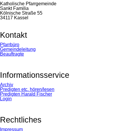
Katholische Pfarrgemeinde
Sankt Familia
Kölnische Straße 55
34117 Kassel
Kontakt
Navigation
Pfarrbüro
überspringen
Gemeindeleitung
Beauftragte
Informationsservice
Navigation
Archiv
überspringen
Predigten etc. hören/lesen
Predigten Harald Fischer
Login
Rechtliches
Navigation
Impressum