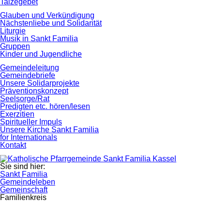
Taizégebet
Glauben und Verkündigung
Nächstenliebe und Solidarität
Liturgie
Musik in Sankt Familia
Gruppen
Kinder und Jugendliche
Gemeindeleitung
Gemeindebriefe
Unsere Solidarprojekte
Präventionskonzept
Seelsorge/Rat
Predigten etc. hören/lesen
Exerzitien
Spiritueller Impuls
Unsere Kirche Sankt Familia
for Internationals
Kontakt
Sie sind hier:
Sankt Familia
Gemeindeleben
Gemeinschaft
Familienkreis