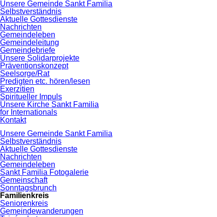
Navigation
Unsere Gemeinde Sankt Familia
überspringen
Selbstverständnis
Aktuelle Gottesdienste
Nachrichten
Gemeindeleben
Gemeindeleitung
Gemeindebriefe
Unsere Solidarprojekte
Präventionskonzept
Seelsorge/Rat
Predigten etc. hören/lesen
Exerzitien
Spiritueller Impuls
Unsere Kirche Sankt Familia
for Internationals
Kontakt
Navigation
Unsere Gemeinde Sankt Familia
überspringen
Selbstverständnis
Aktuelle Gottesdienste
Nachrichten
Gemeindeleben
Sankt Familia Fotogalerie
Gemeinschaft
Sonntagsbrunch
Familienkreis
Seniorenkreis
Gemeindewanderungen