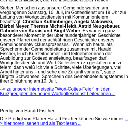
Sieben Menschen aus unserer Gemeinde wurden am
vergangenen Samstag, 10. Juli, im Gottesdienst um 18 Uhr zur
Leitung von Wortgottesdiensten mit Kommunionfeiern
beauftragt:
Christian Kuttenberger, Angela Makowski,
Bärbel Meyer, Theresa Michel-Heldt, Astrid Neugebauer,
Gabriele von Karais und Birgit Weber
. Es war ein ganz
besonderer Moment in der über hundertjährigen Geschichte
unserer Pfarrei und der achtjährigen Geschichte unseres
Gemeindenentwicklunsprozesses. "Wenn ich heute, als
Sprecherin der Gemeindeleitung zusammen mit Harald
Fischer, Euch Kursteilnehmer- und teilnehmerinnen der
Ausbildung zur Gottesdienstleitung, beauftragen darf,
Wortgottesdienste und Wort-Gottesfeiern zu gestalten und zu
feiern, dann weiß ich viele Schritte, viele Überlegungen, viel
Arbeit hinter uns – und sehe eine Zukunft vor uns.”, sagte
Birgitta Schwansee, Sprecherin des Gemeindeleitungsteams in
ihrer Einführung am 10. Juli.
--> zu unserer Internetseite "Wort-Gottes-Feier" mit den
Kurzpredigten der neuen Wortgottesdienst-Leiter/innen ...
Predigt von Harald Fischer
Die Predigt von Pfarrer Harald Fischer können Sie wie immer
--
> hier hören, sehen und als Text lesen ...