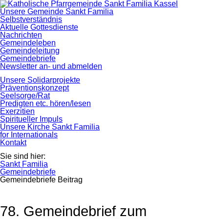
Navigation
Unsere Gemeinde Sankt Familia
überspringen
Selbstverständnis
Aktuelle Gottesdienste
Nachrichten
Gemeindeleben
Gemeindeleitung
Gemeindebriefe
Newsletter an- und abmelden
Unsere Solidarprojekte
Präventionskonzept
Seelsorge/Rat
Predigten etc. hören/lesen
Exerzitien
Spiritueller Impuls
Unsere Kirche Sankt Familia
for Internationals
Kontakt
Sie sind hier:
Sankt Familia
Gemeindebriefe
Gemeindebriefe Beitrag
78. Gemeindebrief zum