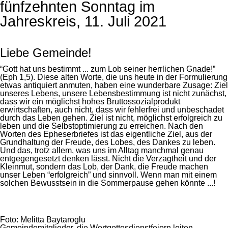
fünfzehnten Sonntag im
Jahreskreis, 11. Juli 2021
Liebe Gemeinde!
“Gott hat uns bestimmt ... zum Lob seiner herrlichen Gnade!”
(Eph 1,5). Diese alten Worte, die uns heute in der Formulierung
etwas antiquiert anmuten, haben eine wunderbare Zusage: Ziel
unseres Lebens, unsere Lebensbestimmung ist nicht zunächst,
dass wir ein möglichst hohes Bruttossozialprodukt
erwirtschaften, auch nicht, dass wir fehlerfrei und unbeschadet
durch das Leben gehen. Ziel ist nicht, möglichst erfolgreich zu
leben und die Selbstoptimierung zu erreichen. Nach den
Worten des Epheserbriefes ist das eigentliche Ziel, aus der
Grundhaltung der Freude, des Lobes, des Dankes zu leben.
Und das, trotz allem, was uns im Alltag manchmal genau
entgegengesetzt denken lässt. Nicht die Verzagtheit und der
Kleinmut, sondern das Lob, der Dank, die Freude machen
unser Leben “erfolgreich” und sinnvoll. Wenn man mit einem
solchen Bewusstsein in die Sommerpause gehen könnte ...!
Foto: Melitta Baytaroglu
Gemeindemitglieder, die Wortgottesdienstfeiern leiten