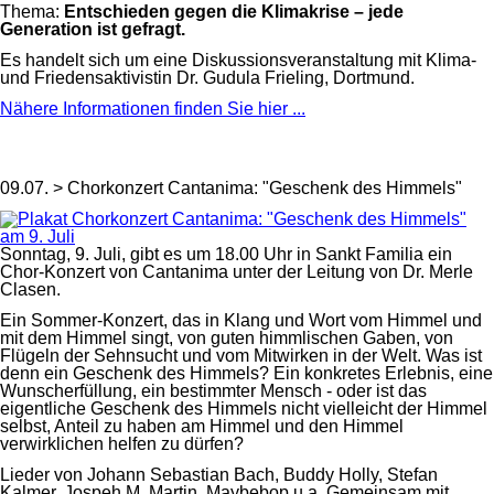
Thema:
Entschieden gegen die Klimakrise – jede
Generation ist gefragt.
Es handelt sich um eine Diskussionsveranstaltung mit Klima-
und Friedensaktivistin Dr. Gudula Frieling, Dortmund.
Nähere Informationen finden Sie hier ...
09.07. > Chorkonzert Cantanima: "Geschenk des Himmels"
Sonntag, 9. Juli, gibt es um 18.00 Uhr in Sankt Familia ein
Chor-Konzert von Cantanima unter der Leitung von Dr. Merle
Clasen.
Ein Sommer-Konzert, das in Klang und Wort vom Himmel und
mit dem Himmel singt, von guten himmlischen Gaben, von
Flügeln der Sehnsucht und vom Mitwirken in der Welt. Was ist
denn ein Geschenk des Himmels? Ein konkretes Erlebnis, eine
Wunscherfüllung, ein bestimmter Mensch - oder ist das
eigentliche Geschenk des Himmels nicht vielleicht der Himmel
selbst, Anteil zu haben am Himmel und den Himmel
verwirklichen helfen zu dürfen?
Lieder von Johann Sebastian Bach, Buddy Holly, Stefan
Kalmer, Jospeh M. Martin, Maybebop u.a. Gemeinsam mit