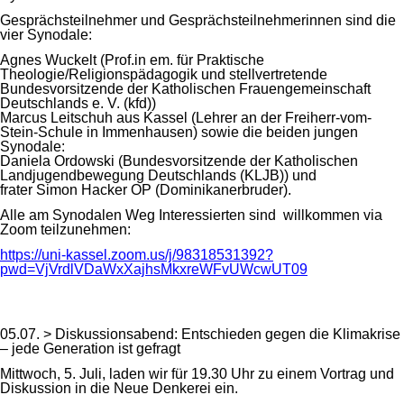
Gesprächsteilnehmer und Gesprächsteilnehmerinnen sind die
vier Synodale:
Agnes Wuckelt (Prof.in em. für Praktische
Theologie/Religionspädagogik und stellvertretende
Bundesvorsitzende der Katholischen Frauengemeinschaft
Deutschlands e. V. (kfd))
Marcus Leitschuh aus Kassel (Lehrer an der Freiherr-vom-
Stein-Schule in Immenhausen) sowie die beiden jungen
Synodale:
Daniela Ordowski (Bundesvorsitzende der Katholischen
Landjugendbewegung Deutschlands (KLJB)) und
frater Simon Hacker OP (Dominikanerbruder).
Alle am Synodalen Weg Interessierten sind willkommen via
Zoom teilzunehmen:
https://uni-kassel.zoom.us/j/98318531392?
pwd=VjVrdlVDaWxXajhsMkxreWFvUWcwUT09
05.07. > Diskussionsabend: Entschieden gegen die Klimakrise
– jede Generation ist gefragt
Mittwoch, 5. Juli, laden wir für 19.30 Uhr zu einem Vortrag und
Diskussion in die Neue Denkerei ein.