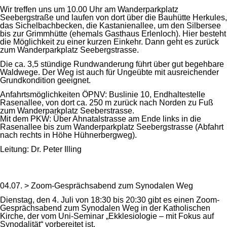
Wir treffen uns um 10.00 Uhr am Wanderparkplatz
Seebergstraße und laufen von dort über die Bauhütte Herkules,
das Sichelbachbecken, die Kastanienallee, um den Silbersee
bis zur Grimmhütte (ehemals Gasthaus Erlenloch). Hier besteht
die Möglichkeit zu einer kurzen Einkehr. Dann geht es zurück
zum Wanderparkplatz Seebergstrasse.
Die ca. 3,5 stündige Rundwanderung führt über gut begehbare
Waldwege. Der Weg ist auch für Ungeübte mit ausreichender
Grundkondition geeignet.
Anfahrtsmöglichkeiten ÖPNV: Buslinie 10, Endhaltestelle
Rasenallee, von dort ca. 250 m zurück nach Norden zu Fuß
zum Wanderparkplatz Seeberstrasse.
Mit dem PKW: Über Ahnatalstrasse am Ende links in die
Rasenallee bis zum Wanderparkplatz Seebergstrasse (Abfahrt
nach rechts in Höhe Hühnerbergweg).
Leitung: Dr. Peter Illing
04.07. > Zoom-Gesprächsabend zum Synodalen Weg
Dienstag, den 4. Juli von 18:30 bis 20:30 gibt es einen Zoom-
Gesprächsabend zum Synodalen Weg in der Katholischen
Kirche, der vom Uni-Seminar „Ekklesiologie – mit Fokus auf
Synodalität“ vorbereitet ist.