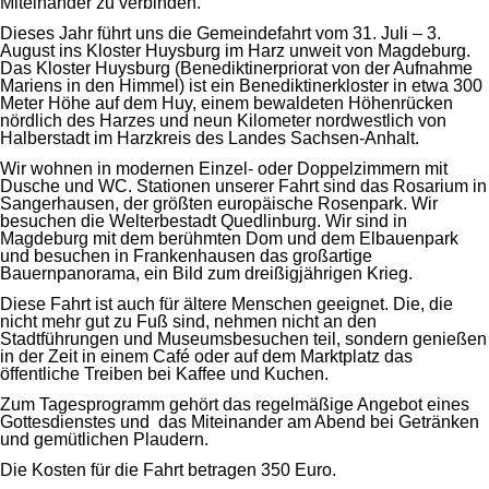
Miteinander zu verbinden.
Dieses Jahr führt uns die Gemeindefahrt vom 31. Juli – 3.
August ins Kloster Huysburg im Harz unweit von Magdeburg.
Das Kloster Huysburg (Benediktinerpriorat von der Aufnahme
Mariens in den Himmel) ist ein Benediktinerkloster in etwa 300
Meter Höhe auf dem Huy, einem bewaldeten Höhenrücken
nördlich des Harzes und neun Kilometer nordwestlich von
Halberstadt im Harzkreis des Landes Sachsen-Anhalt.
Wir wohnen in modernen Einzel- oder Doppelzimmern mit
Dusche und WC. Stationen unserer Fahrt sind das Rosarium in
Sangerhausen, der größten europäische Rosenpark. Wir
besuchen die Welterbestadt Quedlinburg. Wir sind in
Magdeburg mit dem berühmten Dom und dem Elbauenpark
und besuchen in Frankenhausen das großartige
Bauernpanorama, ein Bild zum dreißigjährigen Krieg.
Diese Fahrt ist auch für ältere Menschen geeignet. Die, die
nicht mehr gut zu Fuß sind, nehmen nicht an den
Stadtführungen und Museumsbesuchen teil, sondern genießen
in der Zeit in einem Café oder auf dem Marktplatz das
öffentliche Treiben bei Kaffee und Kuchen.
Zum Tagesprogramm gehört das regelmäßige Angebot eines
Gottesdienstes und das Miteinander am Abend bei Getränken
und gemütlichen Plaudern.
Die Kosten für die Fahrt betragen 350 Euro.