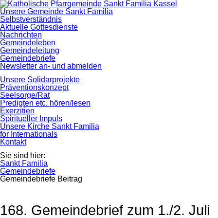
Navigation
Unsere Gemeinde Sankt Familia
überspringen
Selbstverständnis
Aktuelle Gottesdienste
Nachrichten
Gemeindeleben
Gemeindeleitung
Gemeindebriefe
Newsletter an- und abmelden
Unsere Solidarprojekte
Präventionskonzept
Seelsorge/Rat
Predigten etc. hören/lesen
Exerzitien
Spiritueller Impuls
Unsere Kirche Sankt Familia
for Internationals
Kontakt
Sie sind hier:
Sankt Familia
Gemeindebriefe
Gemeindebriefe Beitrag
168. Gemeindebrief zum 1./2. Juli