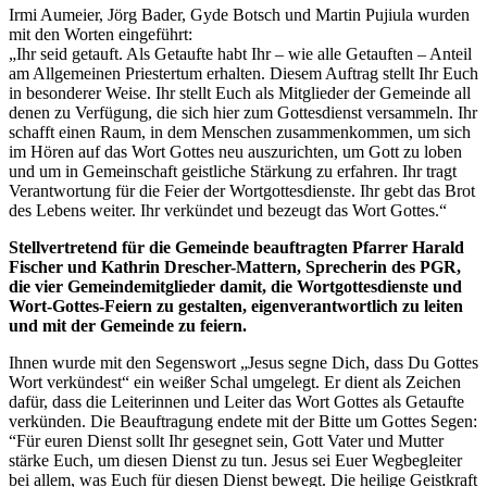
Irmi Aumeier, Jörg Bader, Gyde Botsch und Martin Pujiula wurden
mit den Worten eingeführt:
„Ihr seid getauft. Als Getaufte habt Ihr – wie alle Getauften – Anteil
am Allgemeinen Priestertum erhalten. Diesem Auftrag stellt Ihr Euch
in besonderer Weise. Ihr stellt Euch als Mitglieder der Gemeinde all
denen zu Verfügung, die sich hier zum Gottesdienst versammeln. Ihr
schafft einen Raum, in dem Menschen zusammenkommen, um sich
im Hören auf das Wort Gottes neu auszurichten, um Gott zu loben
und um in Gemeinschaft geistliche Stärkung zu erfahren. Ihr tragt
Verantwortung für die Feier der Wortgottesdienste. Ihr gebt das Brot
des Lebens weiter. Ihr verkündet und bezeugt das Wort Gottes.“
Stellvertretend für die Gemeinde beauftragten Pfarrer Harald
Fischer und Kathrin Drescher-Mattern, Sprecherin des PGR,
die vier Gemeindemitglieder damit, die Wortgottesdienste und
Wort-Gottes-Feiern zu gestalten, eigenverantwortlich zu leiten
und mit der Gemeinde zu feiern.
Ihnen wurde mit den Segenswort „Jesus segne Dich, dass Du Gottes
Wort verkündest“ ein weißer Schal umgelegt. Er dient als Zeichen
dafür, dass die Leiterinnen und Leiter das Wort Gottes als Getaufte
verkünden. Die Beauftragung endete mit der Bitte um Gottes Segen:
“Für euren Dienst sollt Ihr gesegnet sein, Gott Vater und Mutter
stärke Euch, um diesen Dienst zu tun. Jesus sei Euer Wegbegleiter
bei allem, was Euch für diesen Dienst bewegt. Die heilige Geistkraft