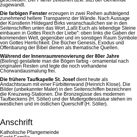
zugewandt.
Die farbigen Fenster
erzeugen in zwei Reihen aufsteigend
zunehmend hellere Transparenz der Wände. Nach Aussage
der Künstlerin Hildegard Birks veranschaulichen sie in den
Seitenschiffen unten das Wort „Laßt Euch als lebendige Steine
einbauen in Gottes Reich der Liebe”: oben links die Gaben der
kommenden Welt, gegenüber und im sonstigen Raum Symbole
von Gottes Herrlichkeit. Die Bücher Genesis, Exodus und
Offenbarung der Bibel dienen als thematische Quellen.
Während der Innenraumrenovierung der 80er Jahre
(Bieling) gestaltete man die Bögen farbig - ornamental nach
originalen Resten und legte die noch vorhandene
Chorwandausmalung frei.
Die frühere Taufkapelle St. Josef
dient heute als
Andachtsraum mit einer Fürbittenwand (Heinrich Klose). Die
Bilder (unbekannter Maler) in den Seitenschiffen bezeichnen
die Kreuzweg-Stationen. Die Bronzegüsse des modernen
Taufbeckens (H. Söller) und der Muttergottesstatue stehen im
westlichen und im östlichen Querschiff (H. Söller).
Anschrift
Katholische Pfarrgemeinde