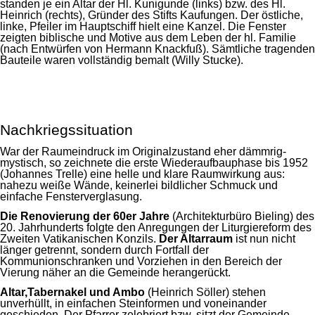
standen je ein Altar der Hl. Kunigunde (links) bzw. des Hl.
Heinrich (rechts), Gründer des Stifts Kaufungen. Der östliche,
linke, Pfeiler im Hauptschiff hielt eine Kanzel. Die Fenster
zeigten biblische und Motive aus dem Leben der hl. Familie
(nach Entwürfen von Hermann Knackfuß). Sämtliche tragenden
Bauteile waren vollständig bemalt (Willy Stucke).
Nachkriegssituation
War der Raumeindruck im Originalzustand eher dämmrig-
mystisch, so zeichnete die erste Wiederaufbauphase bis 1952
(Johannes Trelle) eine helle und klare Raumwirkung aus:
nahezu weiße Wände, keinerlei bildlicher Schmuck und
einfache Fensterverglasung.
Die Renovierung der 60er Jahre
(Architekturbüro Bieling) des
20. Jahrhunderts folgte den Anregungen der Liturgiereform des
Zweiten Vatikanischen Konzils.
Der Altarraum
ist nun nicht
länger getrennt, sondern durch Fortfall der
Kommunionschranken und Vorziehen in den Bereich der
Vierung näher an die Gemeinde herangerückt.
Altar,Tabernakel und Ambo
(Heinrich Söller) stehen
unverhüllt, in einfachen Steinformen und voneinander
geschieden. Der Pfarrer zelebriert bzw. sitzt der Gemeinde