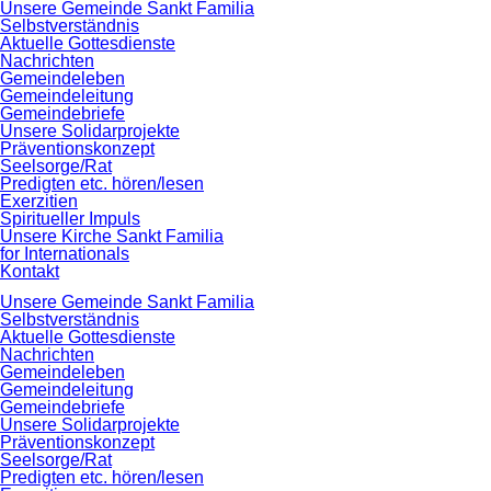
Navigation
Unsere Gemeinde Sankt Familia
überspringen
Selbstverständnis
Aktuelle Gottesdienste
Nachrichten
Gemeindeleben
Gemeindeleitung
Gemeindebriefe
Unsere Solidarprojekte
Präventionskonzept
Seelsorge/Rat
Predigten etc. hören/lesen
Exerzitien
Spiritueller Impuls
Unsere Kirche Sankt Familia
for Internationals
Kontakt
Navigation
Unsere Gemeinde Sankt Familia
überspringen
Selbstverständnis
Aktuelle Gottesdienste
Nachrichten
Gemeindeleben
Gemeindeleitung
Gemeindebriefe
Unsere Solidarprojekte
Präventionskonzept
Seelsorge/Rat
Predigten etc. hören/lesen