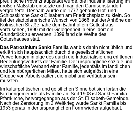
preußische Provinzhauptstadt wurde, die Industrialisierung im
großen Maßstab einsetzte und man den Garnisonstandort
vergrößerte. Deshalb wurde die 1777 gebaute Hof- und
Schlosskirche Sankt Elisabeth am Friedrichsplatz zu klein. So
fiel der stadtplanerische Wunsch von 1866, auf der Anhöhe der
Kölnischen Straße nahe dem Bahnhof ein Gotteshaus
vorzusehen, 1890 mit der Gelegenheit in eins, dort ein
Grundstück zu erwerben. 1899 fand die Weihe des
Gotteshauses statt.
Das Patrozinium Sankt Familia
war bis dahin nicht üblich und
erklärt sich hauptsächlich durch die gesellschaftlichen
Verwerfungen infolge des durch die Industrialisierung erlittenen
Bedeutungsverlusts der Familie. Der ursprüngliche soziale und
wirtschaftliche Verband einer Familie, jedenfalls im ländlichen
und kleinbürgerlichen Milieu, hatte sich aufgelöst in eine
Gruppe von Arbeitskräften, die mobil und verfügbar sein
mussten.
Im kulturpolitischen und geistlichen Sinne bot sich fortan die
Kirchengemeinde als Familie an. Seit 1908 ist Sankt Familia
Pfarrkirche, hervorgegangen aus der St. Elisabeth-Gemeinde.
Nach der Zerstörung im 2.Weltkrieg wurde Sankt Familia bis
1953 genau in der ursprünglichen Form wieder aufgebaut.