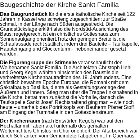
Baugeschichte der Kirche Sankt Familia
Das Baugrundstück
für die erste katholische Kirche seit 122
Jahren in Kassel war schwierig zugeschnitten: zur Straße
schmal, in der Länge nach Süden ausgestreckt. Die
Grundstückslage erklärt also die Nordsüd-Ausrichtung des
Baus; regelgerecht ist ein christliches Gotteshaus zum
Sonnenaufgang orientiert.Trotz der geringen Breite ist die
Schaufassade recht stattlich, indem drei Bauteile – Taufkapelle,
Haupteingang und Glockenturm – nebeneinander gesetzt
wurden.
Die Figurengruppe der Stirnseite
veranschaulicht den
Weihenamen Sankt Familia. Die Architekten Christoph Hehl
und Georg Kegel wählten hinsichtlich des Baustils die
verbreitetste Kirchenbautradition des 19. Jahrhunderts. Eine
christlich bewährte Epoche Europas, die Romanik mit dem
Sakralbautyp Basilika, diente als Gestaltungsvorlage des
Äußeren und Innern. Stieg man über die Treppe linkshaltend in
die Kirche, betrat man zunächst die Vorhalle, danach die
Taufkapelle Sankt Josef. Rechtshaltend ging man – wie noch
heute – unterhalb des Porträtkopfs von Bauherrn Pfarrer Stoff
am Eingang der Turmhalle in den Gottesdienstraum.
Der Kirchenraum
(nach Entwürfen Kegels) war auf den
Hochaltar mit Tabernakel unterhalb des gemalten
Weltenrichters Christus im Chor orientiert. Der Altarbereich war
durch Schranken vom Gemeindeteil abgetrennt. Im Querhaus