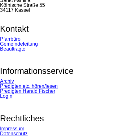
Sankt Familia
Kölnische Straße 55
34117 Kassel
Kontakt
Navigation
Pfarrbüro
überspringen
Gemeindeleitung
Beauftragte
Informationsservice
Navigation
Archiv
überspringen
Predigten etc. hören/lesen
Predigten Harald Fischer
Login
Rechtliches
Navigation
Impressum
überspringen
Datenschutz