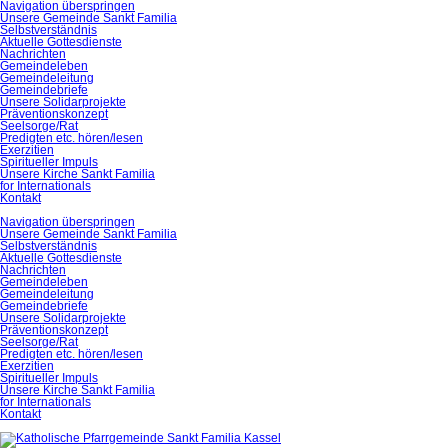
Navigation überspringen
Unsere Gemeinde Sankt Familia
Selbstverständnis
Aktuelle Gottesdienste
Nachrichten
Gemeindeleben
Gemeindeleitung
Gemeindebriefe
Unsere Solidarprojekte
Präventionskonzept
Seelsorge/Rat
Predigten etc. hören/lesen
Exerzitien
Spiritueller Impuls
Unsere Kirche Sankt Familia
for Internationals
Kontakt
Navigation überspringen
Unsere Gemeinde Sankt Familia
Selbstverständnis
Aktuelle Gottesdienste
Nachrichten
Gemeindeleben
Gemeindeleitung
Gemeindebriefe
Unsere Solidarprojekte
Präventionskonzept
Seelsorge/Rat
Predigten etc. hören/lesen
Exerzitien
Spiritueller Impuls
Unsere Kirche Sankt Familia
for Internationals
Kontakt