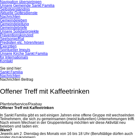
Navigation überspringen
Unsere Gemeinde Sankt Familia
Selbstverständnis
Aktuelle Gottesdienste
Nachrichten
Gemeindeleben
Gemeindeleitung
Gemeindebriefe
Unsere Solidarprojekte
Präventionskonzept
Seelsorge/Rat
Predigten etc. hören/lesen
Exerzitien
Spiritueller Impuls
Unsere Kirche Sankt Familia
for Internationals
Kontakt
Sie sind hier:
Sankt Familia
Nachrichten
Nachrichten Beitrag
Offener Treff mit Kaffeetrinken
Pfarrbriefservice/Pixabay
Offener Treff mit Kaffeetrinken
In Sankt Familia gibt es seit einigen Jahren eine offene Gruppe mit wechselnden
Teilnehmern, die sich zu gemeinsamen (meist kulturellen) Unternehmungen trifft.
Nach einem Wechsel in der Gruppenleitung möchten wir diese Aktivität neu
beleben und laden ein:
Wann?
Jeweils am 2. Dienstag des Monats von 16 bis 18 Uhr (Berufstätige dürfen auch
später dazukommen)