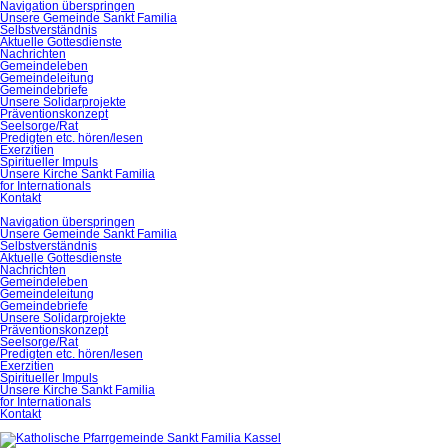
Navigation überspringen
Unsere Gemeinde Sankt Familia
Selbstverständnis
Aktuelle Gottesdienste
Nachrichten
Gemeindeleben
Gemeindeleitung
Gemeindebriefe
Unsere Solidarprojekte
Präventionskonzept
Seelsorge/Rat
Predigten etc. hören/lesen
Exerzitien
Spiritueller Impuls
Unsere Kirche Sankt Familia
for Internationals
Kontakt
Navigation überspringen
Unsere Gemeinde Sankt Familia
Selbstverständnis
Aktuelle Gottesdienste
Nachrichten
Gemeindeleben
Gemeindeleitung
Gemeindebriefe
Unsere Solidarprojekte
Präventionskonzept
Seelsorge/Rat
Predigten etc. hören/lesen
Exerzitien
Spiritueller Impuls
Unsere Kirche Sankt Familia
for Internationals
Kontakt