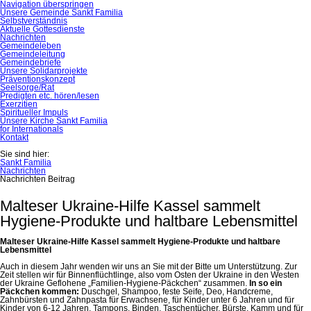
Navigation überspringen
Unsere Gemeinde Sankt Familia
Selbstverständnis
Aktuelle Gottesdienste
Nachrichten
Gemeindeleben
Gemeindeleitung
Gemeindebriefe
Unsere Solidarprojekte
Präventionskonzept
Seelsorge/Rat
Predigten etc. hören/lesen
Exerzitien
Spiritueller Impuls
Unsere Kirche Sankt Familia
for Internationals
Kontakt
Sie sind hier:
Sankt Familia
Nachrichten
Nachrichten Beitrag
Malteser Ukraine-Hilfe Kassel sammelt
Hygiene-Produkte und haltbare Lebensmittel
Malteser Ukraine-Hilfe Kassel sammelt Hygiene-Produkte und haltbare
Lebensmittel
Auch in diesem Jahr wenden wir uns an Sie mit der Bitte um Unterstützung. Zur
Zeit stellen wir für Binnenflüchtlinge, also vom Osten der Ukraine in den Westen
der Ukraine Geflohene „Familien-Hygiene-Päckchen“ zusammen.
In so ein
Päckchen kommen:
Duschgel, Shampoo, feste Seife, Deo, Handcreme,
Zahnbürsten und Zahnpasta für Erwachsene, für Kinder unter 6 Jahren und für
Kinder von 6-12 Jahren, Tampons, Binden, Taschentücher, Bürste, Kamm und für