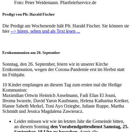
Foto: Peter Weidemann. Pfarrbriefservice.de
Predigt von Pfr. Harald Fischer
Die Predigt am Wochenende hält Pfr. Harald Fischer. Sie können sie
hier
--> hören, sehen und als Text lesen ...
Erstkommunion am 26. September
Sonntag, den 26. September, feiern wir in unserer Kirche
Erstkommunion, wegen der Corona-Pandemie erst im Herbst statt
im Frühjahr.
10 Kinder empfangen an diesem Tag zum ersten mal die Heilige
Kommunion:
Maximilian Ortwin Heinrich Anselmann, Fadi Elias El Jouni,
Ifeoma Iwuorie, David Yaron Kaufmann, Helena Katharina Kreiker,
Hanne Sabeth Merkel, Toni Ayo Oziegbe, Juliane Ruppe, Martha
Schmidt und Jessica Magdalena Zawieracz.
Leider müssen wir wie im letzten Jahr die Gemeinde bitten,
an diesem Sonntag
den Vorabendgottesdienst Samstag, 25.
September, 18 Uhr zu besuchen
, damit alle