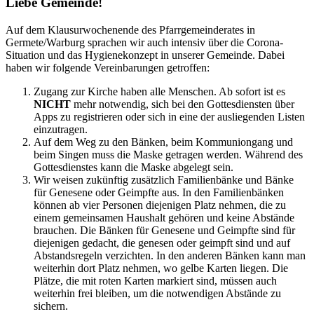
Liebe Gemeinde!
Auf dem Klausurwochenende des Pfarrgemeinderates in
Germete/Warburg sprachen wir auch intensiv über die Corona-
Situation und das Hygienekonzept in unserer Gemeinde. Dabei
haben wir folgende Vereinbarungen getroffen:
Zugang zur Kirche haben alle Menschen. Ab sofort ist es
NICHT
mehr notwendig, sich bei den Gottesdiensten über
Apps zu registrieren oder sich in eine der ausliegenden Listen
einzutragen.
Auf dem Weg zu den Bänken, beim Kommuniongang und
beim Singen muss die Maske getragen werden. Während des
Gottesdienstes kann die Maske abgelegt sein.
Wir weisen zukünftig zusätzlich Familienbänke und Bänke
für Genesene oder Geimpfte aus. In den Familienbänken
können ab vier Personen diejenigen Platz nehmen, die zu
einem gemeinsamen Haushalt gehören und keine Abstände
brauchen. Die Bänken für Genesene und Geimpfte sind für
diejenigen gedacht, die genesen oder geimpft sind und auf
Abstandsregeln verzichten. In den anderen Bänken kann man
weiterhin dort Platz nehmen, wo gelbe Karten liegen. Die
Plätze, die mit roten Karten markiert sind, müssen auch
weiterhin frei bleiben, um die notwendigen Abstände zu
sichern.