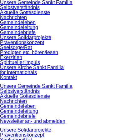
Navigation
Unsere Gemeinde Sankt Familia
überspringen
Selbstverständnis
Aktuelle Gottesdienste
Nachrichten
Gemeindeleben
Gemeindeleitung
Gemeindebriefe
Unsere Solidarprojekte
Präventionskonzept
Seelsorge/Rat
Predigten etc. hören/lesen
Exerzitien
Spiritueller Impuls
Unsere Kirche Sankt Familia
for Internationals
Kontakt
Navigation
Unsere Gemeinde Sankt Familia
überspringen
Selbstverständnis
Aktuelle Gottesdienste
Nachrichten
Gemeindeleben
Gemeindeleitung
Gemeindebriefe
Newsletter an- und abmelden
Unsere Solidarprojekte
Präventionskonzept
Seelsorge/Rat