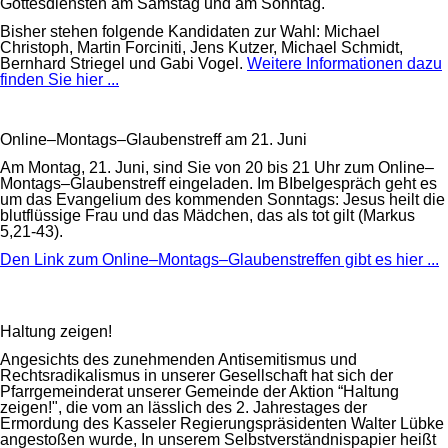
Gottesdiensten am Samstag und am Sonntag.
Bisher stehen folgende Kandidaten zur Wahl: Michael
Christoph, Martin Forciniti, Jens Kutzer, Michael Schmidt,
Bernhard Striegel und Gabi Vogel.
Weitere Informationen dazu
finden Sie hier ...
Online–Montags–Glaubenstreff am 21. Juni
Am Montag, 21. Juni, sind Sie von 20 bis 21 Uhr zum Online–
Montags–Glaubenstreff eingeladen. Im BIbelgespräch geht es
um das Evangelium des kommenden Sonntags: Jesus heilt die
blutflüssige Frau und das Mädchen, das als tot gilt (Markus
5,21-43).
Den Link zum Online–Montags–Glaubenstreffen gibt es hier ...
Haltung zeigen!
Angesichts des zunehmenden Antisemitismus und
Rechtsradikalismus in unserer Gesellschaft hat sich der
Pfarrgemeinderat unserer Gemeinde der Aktion “Haltung
zeigen!", die vom an lässlich des 2. Jahrestages der
Ermordung des Kasseler Regierungspräsidenten Walter Lübke
angestoßen wurde, In unserem Selbstverständnispapier heißt