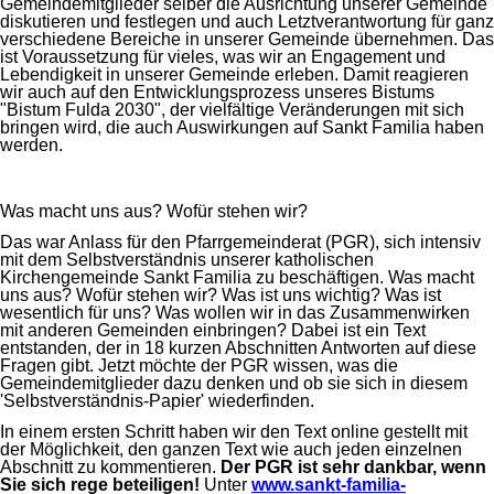
Gemeindemitglieder selber die Ausrichtung unserer Gemeinde
diskutieren und festlegen und auch Letztverantwortung für ganz
verschiedene Bereiche in unserer Gemeinde übernehmen. Das
ist Voraussetzung für vieles, was wir an Engagement und
Lebendigkeit in unserer Gemeinde erleben. Damit reagieren
wir auch auf den Entwicklungsprozess unseres Bistums
"Bistum Fulda 2030", der vielfältige Veränderungen mit sich
bringen wird, die auch Auswirkungen auf Sankt Familia haben
werden.
Was macht uns aus? Wofür stehen wir?
Das war Anlass für den Pfarrgemeinderat (PGR), sich intensiv
mit dem Selbstverständnis unserer katholischen
Kirchengemeinde Sankt Familia zu beschäftigen. Was macht
uns aus? Wofür stehen wir? Was ist uns wichtig? Was ist
wesentlich für uns? Was wollen wir in das Zusammenwirken
mit anderen Gemeinden einbringen? Dabei ist ein Text
entstanden, der in 18 kurzen Abschnitten Antworten auf diese
Fragen gibt. Jetzt möchte der PGR wissen, was die
Gemeindemitglieder dazu denken und ob sie sich in diesem
'Selbstverständnis-Papier' wiederfinden.
In einem ersten Schritt haben wir den Text online gestellt mit
der Möglichkeit, den ganzen Text wie auch jeden einzelnen
Abschnitt zu kommentieren.
Der PGR ist sehr dankbar, wenn
Sie sich rege beteiligen!
Unter
www.sankt-familia-