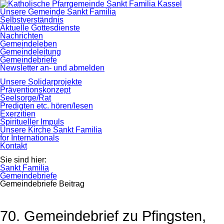
Navigation
Unsere Gemeinde Sankt Familia
überspringen
Selbstverständnis
Aktuelle Gottesdienste
Nachrichten
Gemeindeleben
Gemeindeleitung
Gemeindebriefe
Newsletter an- und abmelden
Unsere Solidarprojekte
Präventionskonzept
Seelsorge/Rat
Predigten etc. hören/lesen
Exerzitien
Spiritueller Impuls
Unsere Kirche Sankt Familia
for Internationals
Kontakt
Sie sind hier:
Sankt Familia
Gemeindebriefe
Gemeindebriefe Beitrag
70. Gemeindebrief zu Pfingsten,