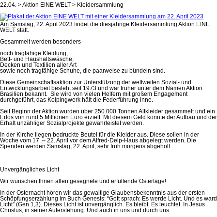
22.04. > Aktion EINE WELT > Kleidersammlung
Am Samstag, 22. April 2023 findet die diesjährige Kleidersammlung Aktion EINE
WELT statt.
Gesammelt werden besonders
noch tragfähige Kleidung,
Bett- und Haushaltswäsche,
Decken und Textilien aller Art
sowie noch tragfähige Schuhe, die paarweise zu bündeln sind.
Diese Gemeinschaftsaktion zur Unterstützung der weltweiten Sozial- und
Entwicklungsarbeit besteht seit 1973 und war früher unter dem Namen Aktion
Brasilien bekannt. Sie wird von vielen Helfern mit großem Engagement
durchgeführt, das Kolpingwerk hält die Federführung inne.
Seit Beginn der Aktion wurden über 250.000 Tonnen Altkleider gesammelt und ein
Erlös von rund 5 Millionen Euro erzielt. Mit diesem Geld konnte der Aufbau und der
Erhalt unzähliger Sozialprojekte gewährleistet werden.
In der Kirche liegen bedruckte Beutel für die Kleider aus. Diese sollen in der
Woche vom 17. – 22. April vor dem Alfred-Delp-Haus abgelegt werden. Die
Spenden werden Samstag, 22. April, sehr früh morgens abgeholt.
Unvergängliches Licht
Wir wünschen Ihnen allen gesegnete und erfüllende Ostertage!
In der Osternacht hören wir das gewaltige Glaubensbekenntnis aus der ersten
Schöpfungserzählung im Buch Genesis: “Gott sprach: Es werde Licht. Und es ward
Licht” (Gen 1,3). Dieses Licht ist unvergänglich. Es bleibt. Es leuchtet. In Jesus
Christus, in seiner Auferstehung. Und auch in uns und durch uns.