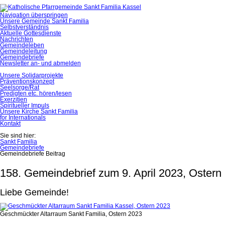
Navigation überspringen
Unsere Gemeinde Sankt Familia
Selbstverständnis
Aktuelle Gottesdienste
Nachrichten
Gemeindeleben
Gemeindeleitung
Gemeindebriefe
Newsletter an- und abmelden
Unsere Solidarprojekte
Präventionskonzept
Seelsorge/Rat
Predigten etc. hören/lesen
Exerzitien
Spiritueller Impuls
Unsere Kirche Sankt Familia
for Internationals
Kontakt
Sie sind hier:
Sankt Familia
Gemeindebriefe
Gemeindebriefe Beitrag
158. Gemeindebrief zum 9. April 2023, Ostern
Liebe Gemeinde!
Geschmückter Altarraum Sankt Familia, Ostern 2023