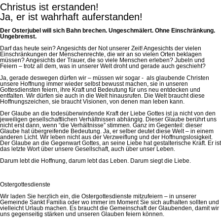
Christus ist erstanden!
Ja, er ist wahrhaft auferstanden!
Der Osterjubel will sich Bahn brechen. Ungeschmälert. Ohne Einschränkung.
Ungebremst.
Darf das heute sein? Angesichts der Not unserer Zeit! Angesichts der vielen
Einschränkungen der Menschenrechte, die wir an so vielen Orten beklagen
müssen? Angesichts der Trauer, die so viele Menschen erleben? Jubeln und
Feiern – trotz all dem, was in unserer Welt droht und gerade auch geschieht?
Ja, gerade deswegen dürfen wir – müssen wir sogar - als glaubende Christen
unsere Hoffnung immer wieder selbst bewusst machen, sie in unseren
Gottesdiensten feiern, ihre Kraft und Bedeutung für uns neu entdecken und
entfalten. Wir dürfen sie auch in die Welt hinausrufen. Die Welt braucht diese
Hoffnungszeichen, sie braucht Visionen, von denen man leben kann.
Der Glaube an die todesüberwindende Kraft der Liebe Gottes ist ja nicht von den
jeweiligen gesellschaftlichen Verhältnissen abhängig. Dieser Glaube berührt uns
nicht erst dann, wenn “die Verhältnisse” stimmen. Ganz im Gegenteil: dieser
Glaube hat übergreifende Bedeutung. Ja, er selber deutet diese Welt – in einem
anderen Licht. Wir leben nicht aus der Verzweiflung und der Hoffnungslosigkeit.
Der Glaube an die Gegenwart Gottes, an seine Liebe hat gestalterische Kraft. Er ist
das letzte Wort über unsere Gesellschaft, auch über unser Leben.
Darum lebt die Hoffnung, darum lebt das Leben. Darum siegt die Liebe.
Ostergottesdienste
Wir laden Sie herzlich ein, die Ostergottesdienste mitzufeiern – in unserer
Gemeinde Sankt Familia oder wo immer im Moment Sie sich aufhalten sollten und
vielleicht Urlaub machen. Es braucht die Gemeinschaft der Glaubenden, damit wir
uns gegenseitig stärken und unseren Glauben feiern können.