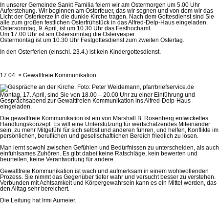
In unserer Gemeinde Sankt Familia feiern wir am Ostermorgen um 5.00 Uhr
Auferstehung. Wir beginnen am Osterfeuer, das wir segnen und von dem wir das
Licht der Osterkerze in die dunkle Kirche tragen. Nach dem Gottesdienst sind Sie
alle zum großen festlichen Osterfrühstück in das Alfred-Delp-Haus eingeladen.
Ostersonntag, 9. April, ist um 10.30 Uhr das Festhochamt.
Um 17.00 Uhr ist am Ostersonntag die Ostervesper.
Ostermontag ist um 10.30 Uhr Festgottesdienst zum zweiten Ostertag.
In den Osterferien (einschl. 23.4.) ist kein Kindergottesdienst.
17.04. > Gewaltfreie Kommunikation
Montag, 17. April, sind Sie von 18.00 – 20.00 Uhr zu einer Einführung und
Gesprächsabend zur Gewaltfreien Kommunikation ins Alfred-Delp-Haus
eingeladen.
Die gewaltfreie Kommunikation ist ein von Marshall B. Rosenberg entwickeltes
Handlungskonzept. Es will eine Unterstützung für wertschätzendes Miteinander
sein, zu mehr Mitgefühl für sich selbst und anderen führen, und helfen, Konflikte im
persönlichen, beruflichen und gesellschaftlichen Bereich friedlich zu lösen.
Man lernt sowohl zwischen Gefühlen und Bedürfnissen zu unterscheiden, als auch
einfühlsames Zuhören. Es gibt dabei keine Ratschläge, kein bewerten und
beurteilen, keine Verantwortung für andere.
Gewaltfreie Kommunikation ist wach und aufmerksam in einem wohlwollenden
Prozess. Sie nimmt das Gegenüber tiefer wahr und versucht besser zu verstehen.
Verbunden mit Achtsamkeit und Körpergewahrsein kann es ein Mittel werden, das
den Alltag sehr bereichert.
Die Leitung hat Irmi Aumeier.