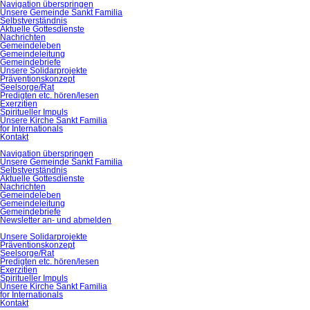
Navigation überspringen
Unsere Gemeinde Sankt Familia
Selbstverständnis
Aktuelle Gottesdienste
Nachrichten
Gemeindeleben
Gemeindeleitung
Gemeindebriefe
Unsere Solidarprojekte
Präventionskonzept
Seelsorge/Rat
Predigten etc. hören/lesen
Exerzitien
Spiritueller Impuls
Unsere Kirche Sankt Familia
for Internationals
Kontakt
Navigation überspringen
Unsere Gemeinde Sankt Familia
Selbstverständnis
Aktuelle Gottesdienste
Nachrichten
Gemeindeleben
Gemeindeleitung
Gemeindebriefe
Newsletter an- und abmelden
Unsere Solidarprojekte
Präventionskonzept
Seelsorge/Rat
Predigten etc. hören/lesen
Exerzitien
Spiritueller Impuls
Unsere Kirche Sankt Familia
for Internationals
Kontakt