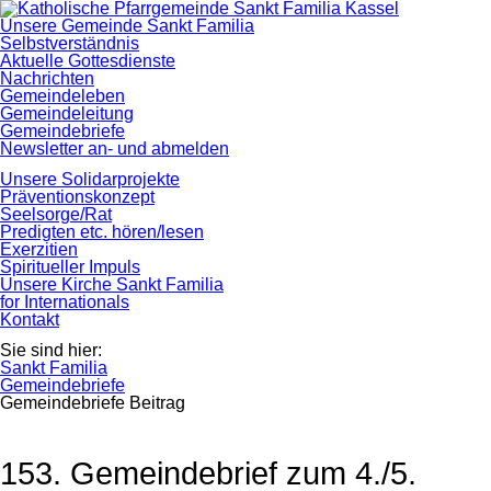
Navigation
Unsere Gemeinde Sankt Familia
überspringen
Selbstverständnis
Aktuelle Gottesdienste
Nachrichten
Gemeindeleben
Gemeindeleitung
Gemeindebriefe
Newsletter an- und abmelden
Unsere Solidarprojekte
Präventionskonzept
Seelsorge/Rat
Predigten etc. hören/lesen
Exerzitien
Spiritueller Impuls
Unsere Kirche Sankt Familia
for Internationals
Kontakt
Sie sind hier:
Sankt Familia
Gemeindebriefe
Gemeindebriefe Beitrag
153. Gemeindebrief zum 4./5.