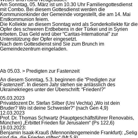
Am Sonntag, 05. März ist um 10.30 Uhr Familiengottesdienst
mit Combo. Bei diesem Gottesdienst werden die
Kommunionkinder der Gemeinde vorgestellt, die am 14. Mai
Erstkommunion feiern.
Die Kollekte an diesem Sonntag wird als Sonderkollekte für die
Opfer des schweren Erdbebens in der Türkei und in Syrien
erbeten. Das Geld wird über “Caritas-International” zur
Unterstützung der Opfer eingesetzt.
Nach dem Gottesdienst sind Sie zum Brunch im
Gemeindezentrum eingeladen.
Ab 05.03. > Predigten zur Fastenzeit
An diesem Sonntag, 5.3. beginnen die “Predigten zur
Fastenzeit”. In diesem Jahr stehen sie anlässlich des
Ukrainekrieges unter der Überschrift: “Frieden!?”
05.03.2023
Privatdozent Dr. Stefan Silber (Uni Vechta) „Wo ist dein
Bruder? Wo ist deine Schwester?“ (nach Gen 4,9)
12.03.2023
Prof. Dr. Thomas Schwartz (Hauptgeschäftsführer Renovabis,
München) „Erbittet Frieden für Jerusalem“ (Ps 122,6)
19.03.2023:
Benjamin Isaak-Krauß (Mennonitengemeinde Frankfurt): „Selig
sind die, die Frieden stiften“ (Mt 5,9)