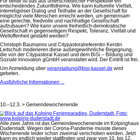
Für beide ist das aus unterschiedlicher Perspektive ein
entscheidendes Zukunftsthema. Wie kann kulturelle Vielfalt,
interreligiöser Dialog und Teilhabe an der Gesellschaft für
möglichst viele Menschen erreicht werden, um gemeinsam
eine gerechte, friedvolle und nachhaltige Gesellschaft
aufzubauen? Wie kann unsere freiheitlich-demokratische
Gesellschaft in gegenseitigem Respekt, Toleranz, Vielfalt und
Weltoffenheit gestärkt werden?
Christoph Baumanns und Citypastoralreferentin Kerstin
Leitschuh moderieren diese außergewöhnliche Begegnung,
die von der Citypastoral Kassel und dem BiSi – Bildung und
Soziale Innovation gGmbH veranstaltet wird. Der Eintritt ist frei.
Um Anmeldung über
veranstaltung@bisi-kassel.de
wird
gebeten.
Ausführliche Informationen ...
10.–12.3. > Gemeindewochenende
Alle zwei Jahre ist das Gemeindewochenende im Kolpinghaus
Duderstadt. Wegen der Corona-Pandemie musste dieses
Wochenende leider schon zweimal verschoben werden. Jetzt
kann es endlich wieder stattfinden und zwar vom 10. bis 12.