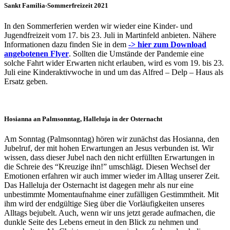
Sankt Familia-Sommerfreizeit 2021
In den Sommerferien werden wir wieder eine Kinder- und
Jugendfreizeit vom 17. bis 23. Juli in Martinfeld anbieten. Nähere
Informationen dazu finden Sie in dem
-> hier zum Download
angebotenen Flyer
. Sollten die Umstände der Pandemie eine
solche Fahrt wider Erwarten nicht erlauben, wird es vom 19. bis 23.
Juli eine Kinderaktivwoche in und um das Alfred – Delp – Haus als
Ersatz geben.
Hosianna an Palmsonntag, Halleluja in der Osternacht
Am Sonntag (Palmsonntag) hören wir zunächst das Hosianna, den
Jubelruf, der mit hohen Erwartungen an Jesus verbunden ist. Wir
wissen, dass dieser Jubel nach den nicht erfüllten Erwartungen in
die Schreie des “Kreuzige ihn!” umschlägt. Diesen Wechsel der
Emotionen erfahren wir auch immer wieder im Alltag unserer Zeit.
Das Halleluja der Osternacht ist dagegen mehr als nur eine
unbestimmte Momentaufnahme einer zufälligen Gestimmtheit. Mit
ihm wird der endgültige Sieg über die Vorläufigkeiten unseres
Alltags bejubelt. Auch, wenn wir uns jetzt gerade aufmachen, die
dunkle Seite des Lebens erneut in den Blick zu nehmen und