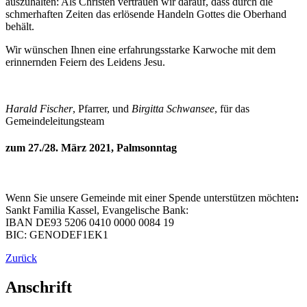
auszuhalten: Als Christen vertrauen wir darauf, dass durch die
schmerhaften Zeiten das erlösende Handeln Gottes die Oberhand
behält.
Wir wünschen Ihnen eine erfahrungsstarke Karwoche mit dem
erinnernden Feiern des Leidens Jesu.
Harald Fischer
, Pfarrer, und
Birgitta Schwansee
, für das
Gemeindeleitungsteam
zum 27./28. März 2021, Palmsonntag
Wenn Sie unsere Gemeinde mit einer Spende unterstützen möchten
:
Sankt Familia Kassel, Evangelische Bank:
IBAN DE93 5206 0410 0000 0084 19
BIC: GENODEF1EK1
Zurück
Anschrift