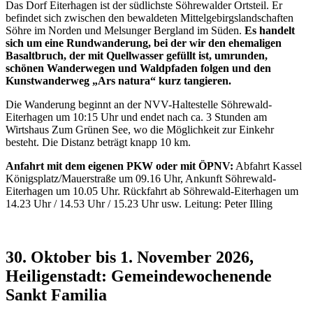
Das Dorf Eiterhagen ist der südlichste Söhrewalder Ortsteil. Er
befindet sich zwischen den bewaldeten Mittelgebirgslandschaften
Söhre im Norden und Melsunger Bergland im Süden.
Es handelt
sich um eine Rundwanderung, bei der wir den ehemaligen
Basaltbruch, der mit Quellwasser gefüllt ist, umrunden,
schönen Wanderwegen und Waldpfaden folgen und den
Kunstwanderweg „Ars natura“ kurz tangieren.
Die Wanderung beginnt an der NVV-Haltestelle Söhrewald-
Eiterhagen um 10:15 Uhr und endet nach ca. 3 Stunden am
Wirtshaus Zum Grünen See, wo die Möglichkeit zur Einkehr
besteht. Die Distanz beträgt knapp 10 km.
Anfahrt mit dem eigenen PKW oder mit ÖPNV:
Abfahrt Kassel
Königsplatz/Mauerstraße um 09.16 Uhr, Ankunft Söhrewald-
Eiterhagen um 10.05 Uhr. Rückfahrt ab Söhrewald-Eiterhagen um
14.23 Uhr / 14.53 Uhr / 15.23 Uhr usw. Leitung: Peter Illing
30. Oktober bis 1. November 2026,
Heiligenstadt: Gemeindewochenende
Sankt Familia