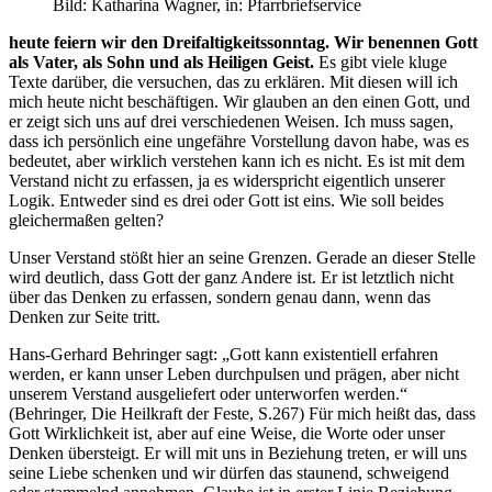
Bild: Katharina Wagner, in: Pfarrbriefservice
heute feiern wir den Dreifaltigkeitssonntag. Wir benennen Gott
als Vater, als Sohn und als Heiligen Geist.
Es gibt viele kluge
Texte darüber, die versuchen, das zu erklären. Mit diesen will ich
mich heute nicht beschäftigen. Wir glauben an den einen Gott, und
er zeigt sich uns auf drei verschiedenen Weisen. Ich muss sagen,
dass ich persönlich eine ungefähre Vorstellung davon habe, was es
bedeutet, aber wirklich verstehen kann ich es nicht. Es ist mit dem
Verstand nicht zu erfassen, ja es widerspricht eigentlich unserer
Logik. Entweder sind es drei oder Gott ist eins. Wie soll beides
gleichermaßen gelten?
Unser Verstand stößt hier an seine Grenzen. Gerade an dieser Stelle
wird deutlich, dass Gott der ganz Andere ist. Er ist letztlich nicht
über das Denken zu erfassen, sondern genau dann, wenn das
Denken zur Seite tritt.
Hans-Gerhard Behringer sagt: „Gott kann existentiell erfahren
werden, er kann unser Leben durchpulsen und prägen, aber nicht
unserem Verstand ausgeliefert oder unterworfen werden.“
(Behringer, Die Heilkraft der Feste, S.267) Für mich heißt das, dass
Gott Wirklichkeit ist, aber auf eine Weise, die Worte oder unser
Denken übersteigt. Er will mit uns in Beziehung treten, er will uns
seine Liebe schenken und wir dürfen das staunend, schweigend