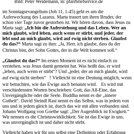
Bild: Peter Weidemann, in: pfarrbriefservice.de
im Sonntagsevangelium (Joh 11, 1-45) geht es um die
Auferweckung des Lazarus. Marta trauert um ihren Bruder, der
schon vier Tage zuvor gestorben ist. Wir hören davon, dass Jesus zu
Marta sagt:
„Ich bin die Auferstehung und das Leben. Wer an
mich glaubt, wird leben, auch wenn er stirbt, und jeder, der
lebt und an mich glaubt, wird auf ewig nicht sterben. Glaubst
du das?“
Marta sagt zu ihm: „Ja, Herr, ich glaube, dass du der
Christus bist, der Sohn Gottes, der in die Welt kommen soll.“
„Glaubst du das?“
Im ersten Moment ist es nicht einfach zu
verstehen, was Jesus damit gemeint hat. Was heißt das, er wird
„leben, auch wenn er stirbt“? Und „jeder, der an mich glaubt, wird
auf ewig nicht sterben“ ? Vielleicht ist eine Deutung möglich, wenn
wir betrachten, wie das Ewige auch benannt wird. Es wird mit
verschiedensten Worten beschrieben: Gott, das All-Eine, das
Unvergängliche oder die Seele. Buddha nennt es die „innere
Gutheit“. David Steindl Rast nennt es das Selbst, was in jedem von
uns und in jedem gleich ist, durch das wir mit allen verbunden sind.
Johann Wolfgang von Goethe sagt: „Der Augenblick ist Ewigkeit.“
Wir nennen es die Christuswirklichkeit. Sie ist das Ewige in uns,
was unvergänglich ist und daher nicht stirbt.
Vielleicht haben wir für uns selbst eine Definition oder Erfahrung