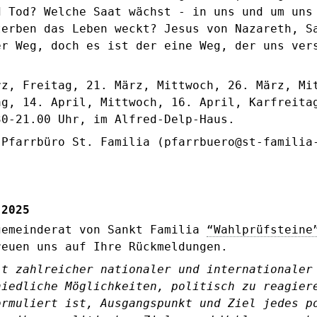
d Tod? Welche Saat wächst - in uns und um uns
terben das Leben weckt? Jesus von Nazareth, S
er Weg, doch es ist der eine Weg, der uns ver
rz, Freitag, 21. März, Mittwoch, 26. März, Mi
ag, 14. April, Mittwoch, 16. April, Karfreita
30-21.00 Uhr, im Alfred-Delp-Haus.
 Pfarrbüro St. Familia (pfarrbuero@st-familia
 2025
gemeinderat von Sankt Familia
“Wahlprüfsteine
reuen uns auf Ihre Rückmeldungen.
it zahlreicher nationaler und internationaler
hiedliche Möglichkeiten, politisch zu reagier
ormuliert ist, Ausgangspunkt und Ziel jedes p