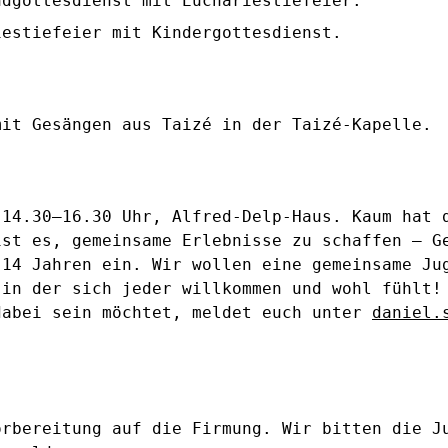
ndgottesdienst mit Euchariestiefeier.
iestiefeier mit Kindergottesdienst.
mit Gesängen aus Taizé in der Taizé-Kapelle.
 14.30–16.30 Uhr, Alfred-Delp-Haus. Kaum hat 
ist es, gemeinsame Erlebnisse zu schaffen – G
-14 Jahren ein. Wir wollen eine gemeinsame Ju
 in der sich jeder willkommen und wohl fühlt!
dabei sein möchtet, meldet euch unter
daniel.
orbereitung auf die Firmung. Wir bitten die J