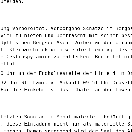
zumelden.
rung vorbereitet: Verborgene Schätze im Bergp
 viel zu bieten und überrascht mit seiner bes
idyllischen Bergsee Asch. Vorbei an der berüh
nte Kleinarchitekturen wie die Eremitage des 
ie Cestiuspyramide zu entdecken. Begleitet mi
seltal.
00 Uhr an der Endhaltestelle der Linie 4 im D
.32 Uhr St. Familia; Ankunft 09.51 Uhr Drusel
 Für die Einkehr ist das "Chalet an der Löwen
 letzten Sonntag im Monat materiell bedürftig
g, diese Einladung nicht nur als materielle S
u machen. Dementsprechend wird der Saal des A