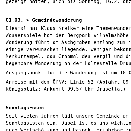
gezeigt hatten, sich bis Sonntag, 16.2. an
01.03. > Gemeindewanderung
Diesmal hat Klaus Kreiker eine Themenwande
Wasserspiele hat der Bergpark Wilhelmshöhe
Wanderung führt am Aschgraben entlang zum 
einige verwunschen liegende, weniger bekan
Merkurtempel, das Grabmal des Vergil und d
begehbare Wanderung an der Haltestelle Dru
Ausgangspunkt für die Wanderung ist um 10.
Anreise mit dem ÖPNV: Linie 52 (Abfahrt 09
Königsplatz; Ankunft 09.57 Uhr Druseltal).
SonntagsEssen
Seit vielen Jahren lädt unsere Gemeinde am
SonntagsEssen ein. Dabei ist es uns wichti
auch Wertschätzung und Respekt erfahrbar z