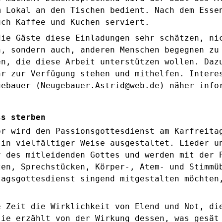
m Lokal an den Tischen bedient. Nach dem Esse
uch Kaffee und Kuchen serviert.
die Gäste diese Einladungen sehr schätzen, ni
n, sondern auch, anderen Menschen begegnen zu
en, die diese Arbeit unterstützen wollen. Daz
hr zur Verfügung stehen und mithelfen. Intere
gebauer (Neugebauer.Astrid@web.de) näher info
ss sterben
or wird den Passionsgottesdienst am Karfreita
 in vielfältiger Weise ausgestaltet. Lieder u
r des mitleidenden Gottes und werden mit der 
zen, Sprechstücken, Körper-, Atem- und Stimmü
tagsgottesdienst singend mitgestalten möchten
e Zeit die Wirklichkeit von Elend und Not, di
sie erzählt von der Wirkung dessen, was gesät