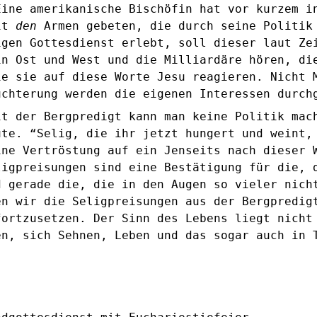
Eine amerikanische Bischöfin hat vor kurzem i
mit
den
Armen gebeten, die durch seine Politik 
igen Gottesdienst erlebt, soll dieser laut Ze
in Ost und West und die Milliardäre hören, di
ie sie auf diese Worte Jesu reagieren. Nicht 
üchterung werden die eigenen Interessen durch
it der Bergpredigt kann man keine Politik mac
ute. “Selig, die ihr jetzt hungert und weint,
ine Vertröstung auf ein Jenseits nach dieser 
ligpreisungen sind eine Bestätigung für die, 
d gerade die, die in den Augen so vieler nich
en wir die Seligpreisungen aus der Bergpredig
fortzusetzen. Der Sinn des Lebens liegt nicht
en, sich Sehnen, Leben und das sogar auch in 