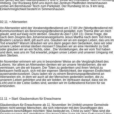
Ahlberg. Der Rückweg führt uns durch das Zentrum Pfadfinden Immenhausen
vorbei am Bennhäuser Teich zum Parkplatz. Der Rundweg ist ca. 9 km lang.
Einkehrmöglichkeit besteht in Simmershausen.
02.11. > Allerseelen
An Allerseelen wird der Vorabendgottesdienst um 17.00 Uhr (Wortgottesdienst mit
Kommunionfeier) als Besinnungsgottesdienst gestaltet, zum Thema
Wer an mich
glaubt, wird auf ewig nicht sterben. Glaubst du das? (Joh 11)
. Diese Frage, die
nach dem Zeugnis des Johannesevangeliums Jesus Martha nach dem Tod ihres
Bruders Lazarus stellt, gilt auch uns. Glauben wir an ein ewiges Leben, das uns im
Tod erwartet? Warum sträuben wir uns dann gegen den Gedanken, dass wir oder
unsere Lieben einmal sterben müssen? Glauben wir an eine Heimkehr zu Gott
oder glauben wir an ein Nichts, oder... Die Vorstellungen, die wir vom Tod haben
und dem, was uns im Tod erwartet, prägen unser Leben und unseren Umgang mit
dem Sterben.
Im November erinnern wir uns in besonderer Weise an die Vergänglichkeit des
Lebens. Vor allem an Allerseelen denken wir an unsere Verstorbenen, die wir
vermissen, um die wir trauern. Der Toten zu gedenken und ihren Verlust zu
betrauern heißt auch, sich mit der eigenen Sterblichkeit, der eigenen Endlichkeit
auseinanderzusetzen. Dazu laden wir zu einem Besinnungsgottesdienst an
Allerseelen ein, in dem wir auch all der Menschen gedenken wollen, die zu
unserem Leben gehörten und die wir liebten. Im Vertrauen darauf, dass sie im
Licht und in der Liebe Gottes sind, werden wir im Gottesdienst Kerzen für sie
entzünden.
11.11. > Start: Glaubenskurs für Erwachsene
Glaubenskurs für Erwachsene ab 11. November: Im Umfeld unserer Gemeinde
leben nicht wenige Menschen, die sich intensiver mit den Grundfragen des
Glaubens beschäftigen möchten: Was bedeutet es, Christ zu sein? Was sind die
Grundaussagen des christlichen Glaubens? Was kann ich über Gott sagen? Was