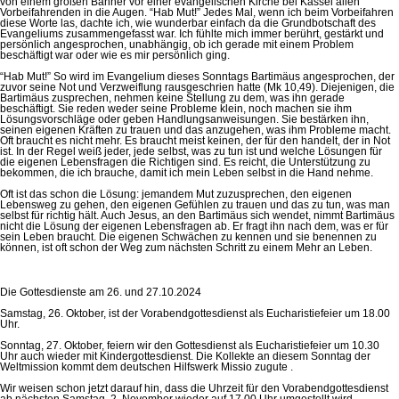
von einem großen Banner vor einer evangelischen Kirche bei Kassel allen
Vorbeifahrenden in die Augen. “Hab Mut!” Jedes Mal, wenn ich beim Vorbeifahren
diese Worte las, dachte ich, wie wunderbar einfach da die Grundbotschaft des
Evangeliums zusammengefasst war. Ich fühlte mich immer berührt, gestärkt und
persönlich angesprochen, unabhängig, ob ich gerade mit einem Problem
beschäftigt war oder wie es mir persönlich ging.
“Hab Mut!” So wird im Evangelium dieses Sonntags Bartimäus angesprochen, der
zuvor seine Not und Verzweiflung rausgeschrien hatte (Mk 10,49). Diejenigen, die
Bartimäus zusprechen, nehmen keine Stellung zu dem, was ihn gerade
beschäftigt. Sie reden weder seine Probleme klein, noch machen sie ihm
Lösungsvorschläge oder geben Handlungsanweisungen. Sie bestärken ihn,
seinen eigenen Kräften zu trauen und das anzugehen, was ihm Probleme macht.
Oft braucht es nicht mehr. Es braucht meist keinen, der für den handelt, der in Not
ist. In der Regel weiß jeder, jede selbst, was zu tun ist und welche Lösungen für
die eigenen Lebensfragen die Richtigen sind. Es reicht, die Unterstützung zu
bekommen, die ich brauche, damit ich mein Leben selbst in die Hand nehme.
Oft ist das schon die Lösung: jemandem Mut zuzusprechen, den eigenen
Lebensweg zu gehen, den eigenen Gefühlen zu trauen und das zu tun, was man
selbst für richtig hält. Auch Jesus, an den Bartimäus sich wendet, nimmt Bartimäus
nicht die Lösung der eigenen Lebensfragen ab. Er fragt ihn nach dem, was er für
sein Leben braucht. Die eigenen Schwächen zu kennen und sie benennen zu
können, ist oft schon der Weg zum nächsten Schritt zu einem Mehr an Leben.
Die Gottesdienste am 26. und 27.10.2024
Samstag, 26. Oktober, ist der Vorabendgottesdienst als Eucharistiefeier um 18.00
Uhr.
Sonntag, 27. Oktober, feiern wir den Gottesdienst als Eucharistiefeier um 10.30
Uhr auch wieder mit Kindergottesdienst. Die Kollekte an diesem Sonntag der
Weltmission kommt dem deutschen Hilfswerk Missio zugute .
Wir weisen schon jetzt darauf hin, dass die Uhrzeit für den Vorabendgottesdienst
ab nächsten Samstag, 2. November wieder auf 17.00 Uhr umgestellt wird.