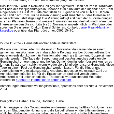
Das Jahr 2025 wird in Rom als Heiliges Jahr gestaltet. Dazu hat Papst Franziskus
am Ende des Weltjugendtages in Lissabon zum “Jubiläum der Jugend” nach Rom
eingeladen. Das Bistum Fulda plant dazu für Jugendliche von 18 bis 35 Jahren
eine Fahrt nach Rom. Zur besseren Planung wird zunächst nur das Interesse an
einer solchen Fahrt abgefragt. Die Planung erfolgt erst nach den Rückmeldungen
aus den Pfarreien. Preise und weitere Informationen sind deshalb noch offen. Bei
Interesse melden Sie sich bitte bis 15. November unverbindlich im Pfarrbüro oder
sprechen Sie unseren Diakon Daniel Schier an. Kontakt:
pfarrei@sankt-familia-
kassel.de
oder über das Pfarrbüro unter: 0561 15470.
22.-24.11.2024 > Gemeindewochenende in Duderstadt.
Wie alle zwei Jahre laden wir diesmal im November die Gemeinde zu einem
gemeinsamen Wochenende in das schöne Kolpinghaus bei Duderstadt ein. Die
Appartements dort können für Familien, aber auch als Einzel- und Doppelzimmer
genutzt werden. Die Tage der Begegnung und des Austausches vertiefen die
Gemeinschaft untereinander und helfen, Gemeindemitglieder (besser) kennen zu
lernen. Es wäre sehr schön, wenn wieder viele Mitglieder unserer Gemeinde diese
Tage zu einem Fest der Gemeinschaft werden lassen. Für die Kinder und
Jugendlichen wird es altersgemäße Angebote geben, so wie es nach Zahl der
Anmeldungen möglich ist. Für die Erwachsenen sind drei verschiedene
Arbeitskreise mit unterschiedlichen Themenschwerpunkten und Methoden
vorbereitet.
Genauere Informationen finden Sie hier.
Anmeldungen brauchen wir möglichst bald, spätestens aber bis zum 3. November
2024.
Drei göttliche Gaben: Glaube, Hoffnung, Liebe
Im Anfangsgebet des Gottesdienstes an diesem Sonntag heißt es: “Gott, mehre in
uns den Glauben, die Hoffnung und die Liebe!” Wenn wir die Bitte um diese drei
göttlichen Gaben in unserem Leben verankern und wirklich die Bitte um dieses