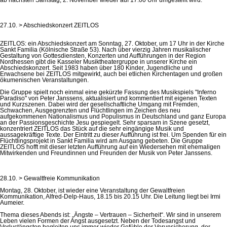
27.10. > Abschiedskonzert ZEITLOS
ZEITLOS: ein Abschiedskonzert am Sonntag, 27. Oktober, um 17 Uhr in der Kirche
Sankt Familia (Kölnische Straße 53). Nach über vierzig Jahren musikalischer
Gestaltung von Gottesdiensten, Konzerten und Aufführungen in der Region
Nordhessen gibt die Kasseler Musiktheatergruppe in unserer Kirche ein
Abschiedskonzert. Seit 1983 haben über 180 Kinder, Jugendliche und
Erwachsene bei ZEITLOS mitgewirkt, auch bei etlichen Kirchentagen und großen
ökumenischen Veranstaltungen.
Die Gruppe spielt noch einmal eine gekürzte Fassung des Musikspiels "Inferno
Paradiso" von Peter Janssens, aktualisiert und kommentiert mit eigenen Texten
und Kurzszenen. Dabei wird der gesellschaftliche Umgang mit Fremden,
Schwachen, Ausgegrenzten und Flüchtlingen im Zeichen des neu
aufgekommenen Nationalismus und Populismus in Deutschland und ganz Europa
an der Passionsgeschichte Jesu gespiegelt. Sehr sparsam in Szene gesetzt,
konzentriert ZEITLOS das Stück auf die sehr eingängige Musik und
aussagekräftige Texte. Der Eintritt zu dieser Aufführung ist frei. Um Spenden für ein
Flüchtlingsprojekt in Sankt Familia wird am Ausgang gebeten. Die Gruppe
ZEITLOS hofft mit dieser letzten Aufführung auf ein Wiedersehen mit ehemaligen
Mitwirkenden und Freundinnen und Freunden der Musik von Peter Janssens.
28.10. > Gewaltfreie Kommunikation
Montag, 28. Oktober, ist wieder eine Veranstaltung der Gewaltfreien
Kommunikation, Alfred-Delp-Haus, 18.15 bis 20.15 Uhr. Die Leitung liegt bei Irmi
Aumeier.
Thema dieses Abends ist: „Ängste – Vertrauen – Sicherheit“. Wir sind in unserem
Leben vielen Formen der Angst ausgesetzt. Neben der Todesangst und
Verlustängsten begleiten uns immer wieder Gefühle der Verunsicherung, der