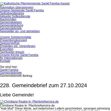
Navigation überspringen
Unsere Gemeinde Sankt Familia
Selbstverständnis
Aktuelle Gottesdienste
Nachrichten
Gemeindeleben
Gemeindeleitung
Gemeindebriefe
Newsletter an- und abmelden
Unsere Solidarprojekte
Präventionskonzept
Seelsorge/Rat
Predigten etc. hören/lesen
Exerzitien
Spiritueller Impuls
Unsere Kirche Sankt Familia
for Internationals
Kontakt
Sie sind hier:
Sankt Familia
Gemeindebriefe
Gemeindebriefe Beitrag
228. Gemeindebrief zum 27.10.2024
Liebe Gemeinde!
Christiane Raabe In: Pfarrbriefservice.de
“Hab Mut!” Diese Worte, auf meterhohen Lettern geschrieben, sprangen jahrelang