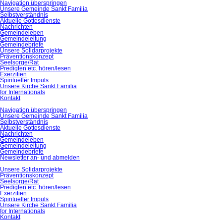
Navigation überspringen
Unsere Gemeinde Sankt Familia
Selbstverständnis
Aktuelle Gottesdienste
Nachrichten
Gemeindeleben
Gemeindeleitung
Gemeindebriefe
Unsere Solidarprojekte
Präventionskonzept
Seelsorge/Rat
Predigten etc. hören/lesen
Exerzitien
Spiritueller Impuls
Unsere Kirche Sankt Familia
for Internationals
Kontakt
Navigation überspringen
Unsere Gemeinde Sankt Familia
Selbstverständnis
Aktuelle Gottesdienste
Nachrichten
Gemeindeleben
Gemeindeleitung
Gemeindebriefe
Newsletter an- und abmelden
Unsere Solidarprojekte
Präventionskonzept
Seelsorge/Rat
Predigten etc. hören/lesen
Exerzitien
Spiritueller Impuls
Unsere Kirche Sankt Familia
for Internationals
Kontakt