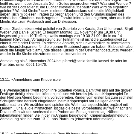
heißt es, wenn über Jesus als Sohn Gottes gesprochen wird? Was sind Wunder?
Wie ist der Gottesdienst, die Eucharistiefeier aufgebaut? Was wird da eigentlich
gefeiert? Was ist Kirche? usw. In einem Glaubenskurs soll es die Möglichkeit
geben, sich mit diesen Fragen zu beschäftigen und den Grundaussagen des
christlichen Glaubens nachzugehen. Es wird Informationen geben, aber auch die
Möglichkeit zum Austausch und zur Diskussion.
Dieser Glaubenskurs wird geleitet von Gabriele von Karais, Jan Uhlenbrock, Birgit
Weber und Daniel Schier. Er beginnt Montag, 11. November um 19.30 Uhr.
Insgesamt gibt es 10 Treffen jeweils montags von 19.30-21.00 Uhr in ca. 14-
tägigen Rhythmus. Voraussetzung zur Teilnahme ist nicht die Zugehörigkeit zu
einer Kirche oder Pfarrei. Es reicht die Absicht, sich unverbindlich zu informieren
oder Gesprächspartner für die eigenen Glaubensfragen zu haben. Es besteht aber
auch die Möglichkeit, am Ende dieses Kurses in der Osternacht getauft zu werden,
wieder in die Kirche einzutreten oder zu konvertieren.
Anmeldung bis 3. November 2024 bei pfarrei@sankt-familia-kassel.de oder im
Pfarrbüro unter: 0561 15470.
13.11. > Anmeldung zum Krippenspiel
Die Weihnachtszeit wirft schon ihre Schatten voraus. Damit wir uns auf die großen
Festtage richtig einstellen können, müssen wir bereits jetzt das Krippenspiel für
den Heiligen Abend beginnen, vorzubereiten. Kinder vom ersten bis zum sechsten
Schuljahr sind herzlich eingeladen, beim Krippenspiel am Heiligen Abend
mitzumachen. Wir erzählen und spielen die Weihnachtsgeschichte, ergänzt mit
Liedern. Für alle, die mitmachen, ist das die beste Vorbereitung auf Weihnachten!
Dazu treffen wir uns sechsmal zum Proben am Freitagnachmittag. Nähere
Informationen finden Sie in der im Anhang beigefügten Krippenspielanmeldung.
Anmeldung bitte bis zum 13.11. ans Pfarrbüro (einwerfen oder mailen).
15.11. > Anmeldung zur Fahrt nach Rom für junge Menschen