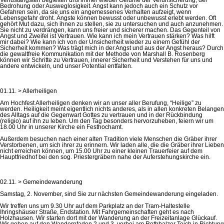
Bedrohung oder Ausweglosigkeit. Angst kann jedoch auch ein Schutz vor
Gefahren sein, da sie uns ein angemessenes Verhalten aufzeigt, wenn
Lebensgefahr droht. Ängste können bewusst oder unbewusst erlebt werden. Oft
gehört Mut dazu, sich ihnen zu stellen, sie zu untersuchen und auch anzunehmen.
Sie nicht zu verdrängen, kann uns freier und sicherer machen. Das Gegenteil von
Angst und Zweifel ist Vertrauen. Wie kann ich mein Vertrauen stärken? Was hilft
mir dabei? Wie kann ich von der Unsicherheit wieder zu einem Gefühl der
Sicherheit kommen? Was trägt mich in der Angst und aus der Angst heraus? Durch
die gewaltfreie Kommunikation mit der Methode von Marshall B. Rosenberg
können wir Schritte zu Vertrauen, innerer Sicherheit und Verstehen für uns und
andere entwickeln, und unser Potential entfalten.
01.11. > Allerheiligen
Am Hochfest Allerheiligen denken wir an unser aller Berufung, “Heilige” zu
werden. Heiligkeit meint eigentlich nichts anderes, als in allen konkreten Belangen
des Alltags auf die Gegenwart Gottes zu vertrauen und in der Rückbindung
(religio) auf ihn zu leben. Um den Tag besonders hervorzuheben, feiern wir um
18.00 Uhr in unserer Kirche ein Festhochamt.
Außerdem besuchen nach einer alten Tradition viele Menschen die Gräber ihrer
Verstorbenen, um sich ihrer zu erinnern. Wir laden alle, die die Gräber ihrer Lieben
nicht erreichen können, um 15.00 Uhr zu einer kleinen Trauerfeier auf dem
Hauptfriedhof bei den sog. Priestergräbern nahe der Auferstehungskirche ein.
02.11. > Gemeindewanderung
Samstag, 2. November, sind Sie zur nächsten Gemeindewanderung eingeladen.
Wir treffen uns um 9.30 Uhr auf dem Parkplatz an der Tram-Haltestelle
Ihringshäuser Straße, Endstation. Mit Fahrgemeinschaften geht es nach
Holzhausen. Wir starten dort mit der Wanderung an der Freizeitanlage Glückauf.
Wir gehen auf den Wanderpfaden 2 und 3, vorbei am Rothbalzer Teich in Richtung