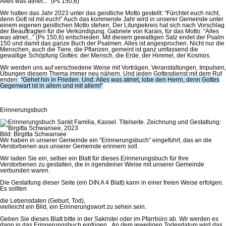
Alles was atmet...” (Ps 150,6)
Wir hatten das Jahr 2023 unter das geistliche Motto gestellt: “Fürchtet euch nicht,
denn Gott ist mit euch!” Auch das kommende Jahr wird in unserer Gemeinde unter
einem eigenen geistlichen Motto stehen. Der Liturgiekreis hat sich nach Vorschlag
der Beauftragten für die Verkündigung, Gabriele von Karais, für das Motto: “Alles
was atmet...” (Ps 150,6) entschieden. Mit diesem gewaltigen Satz endet der Psalm
150 und damit das ganze Buch der Psalmen. Alles ist angesprochen. Nicht nur die
Menschen, auch die Tiere, die Pflanzen, gemeint ist ganz umfassend die
gewaltige Schöpfung Gottes: der Mensch, die Erde, der Himmel, der Kosmos.
Wir werden uns auf verschiedene Weise mit Vorträgen, Veranstaltungen, Impulsen,
Übungen diesem Thema immer neu nähern. Und jeden Gottesdienst mit dem Ruf
enden:
“Gehet hin in Frieden. Und: Alles was atmet, lobe den Herrn, denn Gottes
Gegenwart ist in allem und mit allem!”
Erinnerungsbuch
Bild: Birgitta Schwansee
Wir haben in unserer Gemeinde ein “Erinnerungsbuch” eingeführt, das an die
Verstorbenen aus unserer Gemeinde erinnern soll.
Wir laden Sie ein, selber ein Blatt für dieses Erinnerungsbuch für Ihre
Verstorbenen zu gestalten, die in irgendeiner Weise mit unserer Gemeinde
verbunden waren.
Die Gestaltung dieser Seite (ein DIN A 4 Blatt) kann in einer freien Weise erfolgen.
Es sollten
die Lebensdaten (Geburt, Tod),
vielleicht ein Bild, ein Erinnerungswort zu sehen sein.
Geben Sie dieses Blatt bitte in der Sakristei oder im Pfarrbüro ab. Wir werden es
dann in das Erinnerungsbuch einfügen. An dem jeweiligen Todesdatum wird das