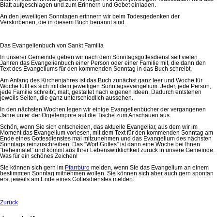
Blatt aufgeschlagen und zum Erinnern und Gebet einladen.
An den jeweiligen Sonntagen erinnern wir beim Todesgedenken der
Verstorbenen, die in diesem Buch benannt sind.
Das Evangelienbuch von Sankt Familia
In unserer Gemeinde geben wir nach dem Sonntagsgottesdienst seit vielen
Jahren das Evangelienbuch einer Person oder einer Familie mit, die dann den
Text des Evangeliums für den kommenden Sonntag in das Buch schreibt.
Am Anfang des Kirchenjahres ist das Buch zunächst ganz leer und Woche für
Woche füllt es sich mit dem jeweiligen Sonntagsevangelium. Jeder, jede Person,
jede Familie schreibt, malt, gestaltet nach eigenen Ideen. Dadurch entstehen
jeweils Seiten, die ganz unterschiedlich aussehen.
In den nächsten Wochen legen wir einige Evangelienbücher der vergangenen
Jahre unter der Orgelempore auf die Tische zum Anschauen aus.
Schön, wenn Sie sich entscheiden, das aktuelle Evangeliar, aus dem wir im
Moment das Evangelium vorlesen, mit dem Text für den kommenden Sonntag am
Ende eines Gottesdienstes mal mitzunehmen und das Evangelium des nächsten
Sonntags reinzuschreiben. Das “Wort Gottes” ist dann eine Woche bei Ihnen
“beheimatet” und kommt aus Ihrer Lebenswirklichkeit zurück in unsere Gemeinde.
Was für ein schönes Zeichen!
Sie können sich gern im
Pfarrbüro
melden, wenn Sie das Evangelium an einem
bestimmten Sonntag mitnehmen wollen. Sie können sich aber auch gern spontan
erst jeweils am Ende eines Gottesdienstes melden.
Zurück