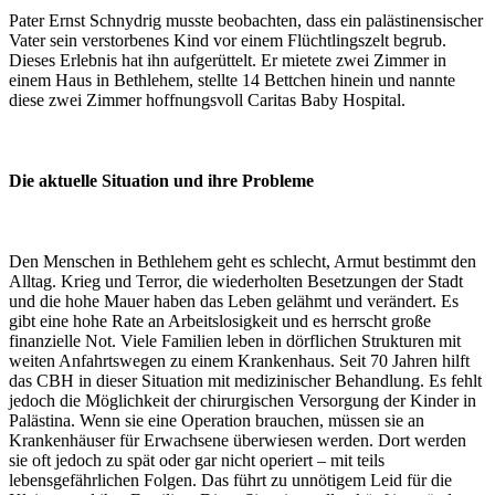
Pater Ernst Schnydrig musste beobachten, dass ein palästinensischer
Vater sein verstorbenes Kind vor einem Flüchtlingszelt begrub.
Dieses Erlebnis hat ihn aufgerüttelt. Er mietete zwei Zimmer in
einem Haus in Bethlehem, stellte 14 Bettchen hinein und nannte
diese zwei Zimmer hoffnungsvoll Caritas Baby Hospital.
Die aktuelle Situation und ihre Probleme
Den Menschen in Bethlehem geht es schlecht, Armut bestimmt den
Alltag. Krieg und Terror, die wiederholten Besetzungen der Stadt
und die hohe Mauer haben das Leben gelähmt und verändert. Es
gibt eine hohe Rate an Arbeitslosigkeit und es herrscht große
finanzielle Not. Viele Familien leben in dörflichen Strukturen mit
weiten Anfahrtswegen zu einem Krankenhaus. Seit 70 Jahren hilft
das CBH in dieser Situation mit medizinischer Behandlung. Es fehlt
jedoch die Möglichkeit der chirurgischen Versorgung der Kinder in
Palästina. Wenn sie eine Operation brauchen, müssen sie an
Krankenhäuser für Erwachsene überwiesen werden. Dort werden
sie oft jedoch zu spät oder gar nicht operiert – mit teils
lebensgefährlichen Folgen. Das führt zu unnötigem Leid für die