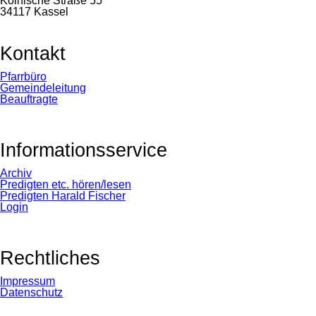
Kölnische Straße 55
34117 Kassel
Kontakt
Navigation
Pfarrbüro
überspringen
Gemeindeleitung
Beauftragte
Informationsservice
Navigation
Archiv
überspringen
Predigten etc. hören/lesen
Predigten Harald Fischer
Login
Rechtliches
Navigation
Impressum
überspringen
Datenschutz