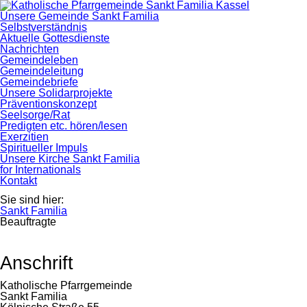
Navigation
Unsere Gemeinde Sankt Familia
überspringen
Selbstverständnis
Aktuelle Gottesdienste
Nachrichten
Gemeindeleben
Gemeindeleitung
Gemeindebriefe
Unsere Solidarprojekte
Präventionskonzept
Seelsorge/Rat
Predigten etc. hören/lesen
Exerzitien
Spiritueller Impuls
Unsere Kirche Sankt Familia
for Internationals
Kontakt
Sie sind hier:
Sankt Familia
Beauftragte
Anschrift
Katholische Pfarrgemeinde
Sankt Familia