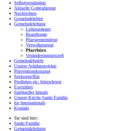
Selbstverständnis
Aktuelle Gottesdienste
Nachrichten
Gemeindeleben
Gemeindeleitung
Leitungsteam
Beauftragte
Pfarrgemeinderat
Verwaltungsrat
Pfarrbüro
Veränderungsprozeß
Gemeindebriefe
Unsere Solidarprojekte
Präventionskonzept
Seelsorge/Rat
Predigten etc. hören/lesen
Exerzitien
Spiritueller Impuls
Unsere Kirche Sankt Familia
for Internationals
Kontakt
Sie sind hier:
Sankt Familia
Gemeindeleitung