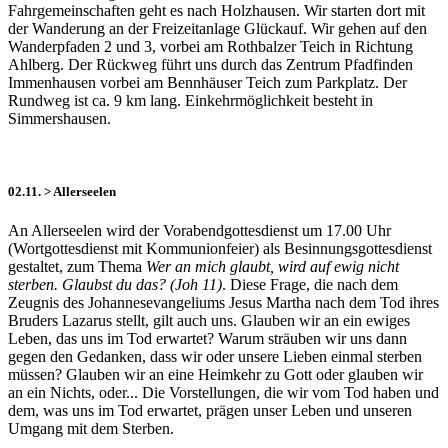
Fahrgemeinschaften geht es nach Holzhausen. Wir starten dort mit
der Wanderung an der Freizeitanlage Glückauf. Wir gehen auf den
Wanderpfaden 2 und 3, vorbei am Rothbalzer Teich in Richtung
Ahlberg. Der Rückweg führt uns durch das Zentrum Pfadfinden
Immenhausen vorbei am Bennhäuser Teich zum Parkplatz. Der
Rundweg ist ca. 9 km lang. Einkehrmöglichkeit besteht in
Simmershausen.
02.11. > Allerseelen
An Allerseelen wird der Vorabendgottesdienst um 17.00 Uhr
(Wortgottesdienst mit Kommunionfeier) als Besinnungsgottesdienst
gestaltet, zum Thema
Wer an mich glaubt, wird auf ewig nicht
sterben. Glaubst du das? (Joh 11)
. Diese Frage, die nach dem
Zeugnis des Johannesevangeliums Jesus Martha nach dem Tod ihres
Bruders Lazarus stellt, gilt auch uns. Glauben wir an ein ewiges
Leben, das uns im Tod erwartet? Warum sträuben wir uns dann
gegen den Gedanken, dass wir oder unsere Lieben einmal sterben
müssen? Glauben wir an eine Heimkehr zu Gott oder glauben wir
an ein Nichts, oder... Die Vorstellungen, die wir vom Tod haben und
dem, was uns im Tod erwartet, prägen unser Leben und unseren
Umgang mit dem Sterben.