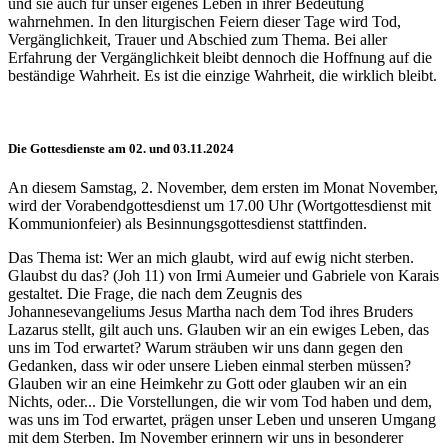
und sie auch für unser eigenes Leben in ihrer Bedeutung
wahrnehmen. In den liturgischen Feiern dieser Tage wird Tod,
Vergänglichkeit, Trauer und Abschied zum Thema. Bei aller
Erfahrung der Vergänglichkeit bleibt dennoch die Hoffnung auf die
beständige Wahrheit. Es ist die einzige Wahrheit, die wirklich bleibt.
Die Gottesdienste am 02. und 03.11.2024
An diesem Samstag, 2. November, dem ersten im Monat November,
wird der Vorabendgottesdienst um 17.00 Uhr (Wortgottesdienst mit
Kommunionfeier) als Besinnungsgottesdienst stattfinden.
Das Thema ist: Wer an mich glaubt, wird auf ewig nicht sterben.
Glaubst du das? (Joh 11)
von Irmi Aumeier und Gabriele von Karais
gestaltet. Die Frage, die nach dem Zeugnis des
Johannesevangeliums Jesus Martha nach dem Tod ihres Bruders
Lazarus stellt, gilt auch uns. Glauben wir an ein ewiges Leben, das
uns im Tod erwartet? Warum sträuben wir uns dann gegen den
Gedanken, dass wir oder unsere Lieben einmal sterben müssen?
Glauben wir an eine Heimkehr zu Gott oder glauben wir an ein
Nichts, oder... Die Vorstellungen, die wir vom Tod haben und dem,
was uns im Tod erwartet, prägen unser Leben und unseren Umgang
mit dem Sterben. Im November erinnern wir uns in besonderer