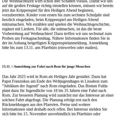
Die Weihnachtszeit wirft schon ihre Schatten voraus. Damit wir uns
auf die großen Festtage richtig einstellen können, müssen wir bereits
jetzt das Krippenspiel für den Heiligen Abend beginnen,
vorzubereiten. Kinder vom ersten bis zum sechsten Schuljahr sind
herzlich eingeladen, beim Krippenspiel am Heiligen Abend
mitzumachen. Wir erzählen und spielen die Weihnachtsgeschichte,
ergänzt mit Liedern. Für alle, die mitmachen, ist das die beste
Vorbereitung auf Weihnachten! Dazu treffen wir uns sechsmal zum
Proben am Freitagnachmittag. Nähere Informationen finden Sie in
der im Anhang beigefügten Krippenspielanmeldung. Anmeldung
bitte bis zum 13.11. ans Pfarrbüro (einwerfen oder mailen).
15.11. > Anmeldung zur Fahrt nach Rom für junge Menschen
Das Jahr 2025 wird in Rom als Heiliges Jahr gestaltet. Dazu hat
Papst Franziskus am Ende des Weltjugendtages in Lissabon zum
“Jubiläum der Jugend” nach Rom eingeladen. Das Bistum Fulda
plant dazu für Jugendliche von 18 bis 35 Jahren eine Fahrt nach
Rom. Zur besseren Planung wird zunächst nur das Interesse an einer
solchen Fahrt abgefragt. Die Planung erfolgt erst nach den
Rückmeldungen aus den Pfarreien. Preise und weitere
Informationen sind deshalb noch offen. Bei Interesse melden Sie
sich bitte bis 15. November unverbindlich im Pfarrbüro oder