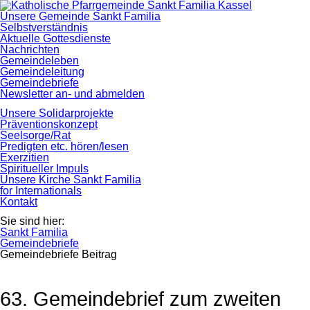
Navigation
Unsere Gemeinde Sankt Familia
überspringen
Selbstverständnis
Aktuelle Gottesdienste
Nachrichten
Gemeindeleben
Gemeindeleitung
Gemeindebriefe
Newsletter an- und abmelden
Unsere Solidarprojekte
Präventionskonzept
Seelsorge/Rat
Predigten etc. hören/lesen
Exerzitien
Spiritueller Impuls
Unsere Kirche Sankt Familia
for Internationals
Kontakt
Sie sind hier:
Sankt Familia
Gemeindebriefe
Gemeindebriefe Beitrag
63. Gemeindebrief zum zweiten