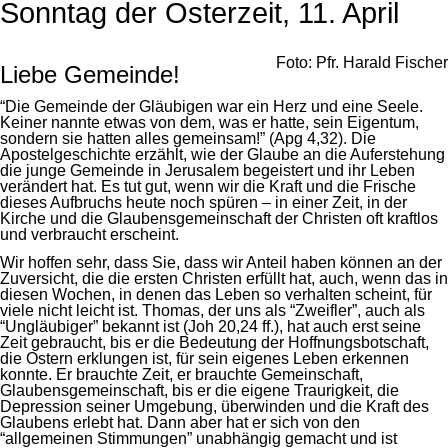
Sonntag der Osterzeit, 11. April
Foto: Pfr. Harald Fischer
Liebe Gemeinde!
“Die Gemeinde der Gläubigen war ein Herz und eine Seele.
Keiner nannte etwas von dem, was er hatte, sein Eigentum,
sondern sie hatten alles gemeinsam!” (Apg 4,32). Die
Apostelgeschichte erzählt, wie der Glaube an die Auferstehung
die junge Gemeinde in Jerusalem begeistert und ihr Leben
verändert hat. Es tut gut, wenn wir die Kraft und die Frische
dieses Aufbruchs heute noch spüren – in einer Zeit, in der
Kirche und die Glaubensgemeinschaft der Christen oft kraftlos
und verbraucht erscheint.
Wir hoffen sehr, dass Sie, dass wir Anteil haben können an der
Zuversicht, die die ersten Christen erfüllt hat, auch, wenn das in
diesen Wochen, in denen das Leben so verhalten scheint, für
viele nicht leicht ist. Thomas, der uns als “Zweifler”, auch als
“Ungläubiger” bekannt ist (Joh 20,24 ff.), hat auch erst seine
Zeit gebraucht, bis er die Bedeutung der Hoffnungsbotschaft,
die Ostern erklungen ist, für sein eigenes Leben erkennen
konnte. Er brauchte Zeit, er brauchte Gemeinschaft,
Glaubensgemeinschaft, bis er die eigene Traurigkeit, die
Depression seiner Umgebung, überwinden und die Kraft des
Glaubens erlebt hat. Dann aber hat er sich von den
“allgemeinen Stimmungen” unabhängig gemacht und ist