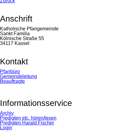
Zurück
Anschrift
Katholische Pfarrgemeinde
Sankt Familia
Kölnische Straße 55
34117 Kassel
Kontakt
Navigation
Pfarrbüro
überspringen
Gemeindeleitung
Beauftragte
Informationsservice
Navigation
Archiv
überspringen
Predigten etc. hören/lesen
Predigten Harald Fischer
Login