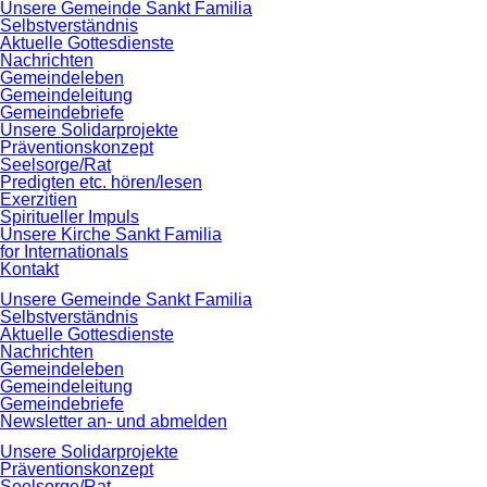
Navigation
Unsere Gemeinde Sankt Familia
überspringen
Selbstverständnis
Aktuelle Gottesdienste
Nachrichten
Gemeindeleben
Gemeindeleitung
Gemeindebriefe
Unsere Solidarprojekte
Präventionskonzept
Seelsorge/Rat
Predigten etc. hören/lesen
Exerzitien
Spiritueller Impuls
Unsere Kirche Sankt Familia
for Internationals
Kontakt
Navigation
Unsere Gemeinde Sankt Familia
überspringen
Selbstverständnis
Aktuelle Gottesdienste
Nachrichten
Gemeindeleben
Gemeindeleitung
Gemeindebriefe
Newsletter an- und abmelden
Unsere Solidarprojekte
Präventionskonzept
Seelsorge/Rat