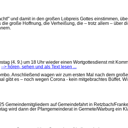
ht!” und damit in den großen Lobpreis Gottes einstimmen, über 
as die große Hoffnung, die Verheißung, die – trotz allem – über 
nnern.
ag (4. 9.) um 18 Uhr wieder einen Wortgottesdienst mit Kommun
n
--> hören, sehen und als Text lesen ...
Combo. Anschließend wagen wir zum ersten Mal nach dem großen
smal gibt es – noch wegen Corona - kein mitgebrachtes Büffet.
5 Gemeindemitgliedern auf Gemeindefahrt in Retzbach/Franken. 
ntag wird dann der Pfarrgemeinderat in Germete/Warburg ein