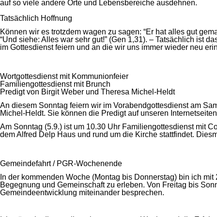
auf so viele andere Orte und Lebensbereiche ausdehnen.
Tatsächlich Hoffnung
Können wir es trotzdem wagen zu sagen: “Er hat alles gut gemac
“Und siehe: Alles war sehr gut!” (Gen 1,31). – Tatsächlich ist d
im Gottesdienst feiern und an die wir uns immer wieder neu eri
Wortgottesdienst mit Kommunionfeier
Familiengottesdienst mit Brunch
Predigt von Birgit Weber und Theresa Michel-Heldt
An diesem Sonntag feiern wir im Vorabendgottesdienst am Samst
Michel-Heldt. Sie können die Predigt auf unseren Internetseite
Am Sonntag (5.9.) ist um 10.30 Uhr Familiengottesdienst mit 
dem Alfred Delp Haus und rund um die Kirche stattfindet. Die
Gemeindefahrt / PGR-Wochenende
In der kommenden Woche (Montag bis Donnerstag) bin ich mit 2
Begegnung und Gemeinschaft zu erleben. Von Freitag bis Son
Gemeindeentwicklung miteinander besprechen.