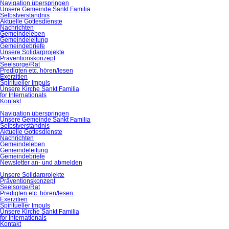
Navigation überspringen
Unsere Gemeinde Sankt Familia
Selbstverständnis
Aktuelle Gottesdienste
Nachrichten
Gemeindeleben
Gemeindeleitung
Gemeindebriefe
Unsere Solidarprojekte
Präventionskonzept
Seelsorge/Rat
Predigten etc. hören/lesen
Exerzitien
Spiritueller Impuls
Unsere Kirche Sankt Familia
for Internationals
Kontakt
Navigation überspringen
Unsere Gemeinde Sankt Familia
Selbstverständnis
Aktuelle Gottesdienste
Nachrichten
Gemeindeleben
Gemeindeleitung
Gemeindebriefe
Newsletter an- und abmelden
Unsere Solidarprojekte
Präventionskonzept
Seelsorge/Rat
Predigten etc. hören/lesen
Exerzitien
Spiritueller Impuls
Unsere Kirche Sankt Familia
for Internationals
Kontakt