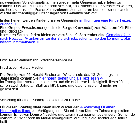
notwendigen Vorsichtsmaßnahmen wieder mehr Gemeinschaft erleben zu
können! Das wird zum einen daran sichtbar, dass wieder mehr Menschen wagen,
die Gottesdienste “in Präsenz” mitzufeiern. Zum anderen bereiten wir uns auch
wieder auf 'mehrtägige' Erfahrungen von Gemeinschaft vor:
In den Ferien werden Kinder unserer Gemeinde
in Thüringen eine Kinderfreizeit
erleben ->
Eine Gruppe Erwachsener geht in die Berge (Karwendel) zum Wandern “Mit Bibel
und Rucksack.
Nach den Sommerferien bieten wir vom 6. bis 9. September eine
Gemeindefahrt
nach Retzbach/Franken an, zu der Sie sich jetzt schon anmelden können ... plus
nähere Informationen ->
Foto: Peter Weidemann. Pfarrbriefservice.de
Predigt von Harald Fischer
Die Predigt von Pfr. Harald Fischer am Wochenede des 13. Sonntags im
Jahreskreis können Sie
hier hören, sehen und als Text lesen ->
Im Evangelium werden das Leiden und die erfahrene Hilflosigkeit dieser "Frau, die
schon zwölf Jahre an Blutfluss litt", knapp und dafür umso eindringlicher
geschildert.
Vorschlag für einen Kindergottesdienst zu Hause
Für diesen Sonntag steht Ihnen auch wieder der
-> Vorschlag für einen
Kindergottesdienst
zur Verfügung, den Sie mit Ihren Kindern Zuhause gestalten
können. Er ist von Denise Nuschke und Jasna Baumgarten aus unserer Gemeinde
vorbereitet. Wir hören im Markusevangelium, wie Jesus die Tochter des Jairus
heilt.