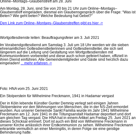
Online–Montags–Glaubenstreff am 28. Juni
Am Montag, 28. Juni, sind Sie von 20 bis 21 Uhr zum Online–Montags–
Glaubenstreff eingeladen, diesmal ein Glaubensgespräch über die Frage: “Was ist
Beten? Wie geht beten? Welche Bedeutung hat Gebet?”
Den Link zum Online–Montags–Glaubenstreffen gibt es hier ->
Wortgottesdienste leiten: Beauftragungsfeier am 3. Juli 2021
Im Vorabendgottesdienst am Samstag 3. Juli um 18 Uhr werden wir die sieben
ehrenamtlichen Gottesdienstleiterinnen und Gottesdienstleiter, die sich seit
längerem auf die Leitung und Gestaltung von Wortgottesdiensten mit
Kommunionfeiern vorbereitet und diese auch schon gefeiert haben, offiziell in
ihren Dienst einführen. Alle Gemeindemitglieder und Gäste sind herzlich dazu
eingeladen!
... mehr erfahren ->
Foto: HNA vom 25. Juni 2021
Ein Stolperstein für Wilhelmine Freckmann, 1941 in Hadamar vergast
Der in Köln lebende Künstler Gunter Demnig verlegt seit einigen Jahren
Stolpersteine vor den Wohnungen von Menschen, die in der NS-Zeit ermordet
wurden. Aus unserer Gemeinde Sankt Familia wurde im Jahr 1941 Wilhelmine
Freckmann am 12. Juni 1941 in die Tötungsanstalt Hadamar deportiert und dort
am gleichen Tag vergast. Die HNA hat in einem Artikel am Freitag 25. Juni 2021 an
dieses Schicksal erinnert. Dort ist auch ein Bild von Wilhelmine Freckmann in
unserer Kirche anlässlich ihrer Erstkommunion zu sehen. Wilhelmine Freckmann
erkrankte vermutlich an einer Meningitis, in deren Folge sie eine geistige
Behinderung hatte.