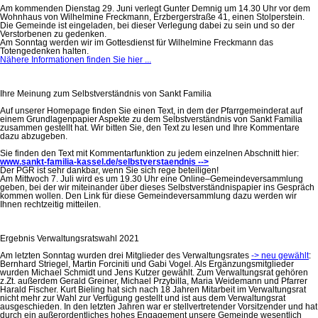
Am kommenden Dienstag 29. Juni verlegt Gunter Demnig um 14.30 Uhr vor dem
Wohnhaus von Wilhelmine Freckmann, Erzbergerstraße 41, einen Stolperstein.
Die Gemeinde ist eingeladen, bei dieser Verlegung dabei zu sein und so der
Verstorbenen zu gedenken.
Am Sonntag werden wir im Gottesdienst für Wilhelmine Freckmann das
Totengedenken halten.
Nähere Informationen finden Sie hier ...
Ihre Meinung zum Selbstverständnis von Sankt Familia
Auf unserer Homepage finden Sie einen Text, in dem der Pfarrgemeinderat auf
einem Grundlagenpapier Aspekte zu dem Selbstverständnis von Sankt Familia
zusammen gestellt hat. Wir bitten Sie, den Text zu lesen und Ihre Kommentare
dazu abzugeben.
Sie finden den Text mit Kommentarfunktion zu jedem einzelnen Abschnitt hier:
www.sankt-familia-kassel.de/selbstverstaendnis -->
Der PGR ist sehr dankbar, wenn Sie sich rege beteiligen!
Am Mittwoch 7. Juli wird es um 19.30 Uhr eine Online–Gemeindeversammlung
geben, bei der wir miteinander über dieses Selbstverständnispapier ins Gespräch
kommen wollen. Den Link für diese Gemeindeversammlung dazu werden wir
Ihnen rechtzeitig mitteilen.
Ergebnis Verwaltungsratswahl 2021
Am letzten Sonntag wurden drei Mitglieder des Verwaltungsrates
-> neu gewählt
:
Bernhard Striegel, Martin Forciniti und Gabi Vogel. Als Ergänzungsmitglieder
wurden Michael Schmidt und Jens Kutzer gewählt. Zum Verwaltungsrat gehören
z.Zt. außerdem Gerald Greiner, Michael Przybilla, Maria Weidemann und Pfarrer
Harald Fischer. Kurt Bieling hat sich nach 18 Jahren Mitarbeit im Verwaltungsrat
nicht mehr zur Wahl zur Verfügung gestellt und ist aus dem Verwaltungsrat
ausgeschieden. In den letzten Jahren war er stellvertretender Vorsitzender und hat
durch ein außerordentliches hohes Engagement unsere Gemeinde wesentlich