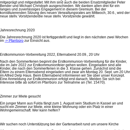
mitgeprägt und mitgestaltet. Mit ihm sind auch die beiden Ersatzmitglieder Peter
Bender und Michael Christoph ausgeschieden. Wir danken allen drei für ein
langes und zuverlässiges Engagement in diesem Gremium. Bei der
konstituierenden Sitzung des neuen Verwaltungsrates am Mittwoch, 30.6., wird der
neue stellv. Vorsitzende/die neue stellv. Vorsitzende gewählt.
Jahresrechnung 2020
Die Jahresrechnung 2020 ist fertiggestellt und liegt in den nächsten zwei Wochen
im
-> Pfarrbüro
zur Einsicht aus.
Erstkommunion-Vorbereitung 2022, Elternabend 20.09., 20 Uhr
Nach den Sommerferien beginnt die Erstkommunion-Vorbereitung für die Kinder,
die im Jahr 2022 zur Erstkommunionfeier gehen wollen. Eingeladen sind alle
Kinder, die nach den Sommerferien in die 3. Klasse gehen. Zunächst sind die
Eltern zu einem Elternabend eingeladen und zwar am Montag 20. Sept. um 20 Uhr
im Alfred Delp Haus. Beim Elternabend informieren wir Sie über unser Konzept.
Eine Anmeldung zur Erstkommunion erfolgt erst danach. Melden Sie sich bei
Interesse bitte ab sofort im Pfarrbüro zur Teilnahme an (Tel. 15470).
Zimmer zur Miete gesucht
Ein junger Mann aus Fulda fängt zum 1. August sein Studium in Kassel an und
sucht ein Zimmer zur Miete, eine kleine Wohnung oder ein Platz in einer
Wohngemeinschaft. Wer kann helfen?
Wir suchen noch Unterstützung bei der Gartenarbeit rund um unsere Kirche