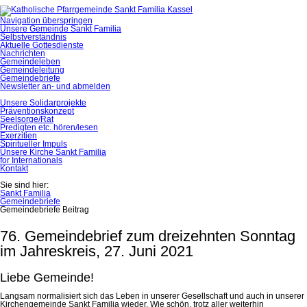
Navigation überspringen
Unsere Gemeinde Sankt Familia
Selbstverständnis
Aktuelle Gottesdienste
Nachrichten
Gemeindeleben
Gemeindeleitung
Gemeindebriefe
Newsletter an- und abmelden
Unsere Solidarprojekte
Präventionskonzept
Seelsorge/Rat
Predigten etc. hören/lesen
Exerzitien
Spiritueller Impuls
Unsere Kirche Sankt Familia
for Internationals
Kontakt
Sie sind hier:
Sankt Familia
Gemeindebriefe
Gemeindebriefe Beitrag
76. Gemeindebrief zum dreizehnten Sonntag
im Jahreskreis, 27. Juni 2021
Liebe Gemeinde!
Langsam normalisiert sich das Leben in unserer Gesellschaft und auch in unserer
Kirchengemeinde Sankt Familia wieder. Wie schön, trotz aller weiterhin