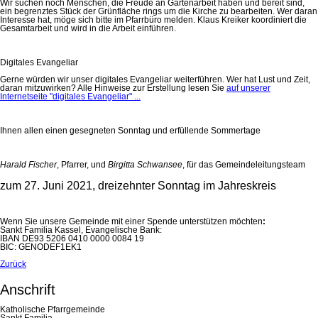
Wir suchen noch Menschen, die Freude an Gartenarbeit haben und bereit sind,
ein begrenztes Stück der Grünfläche rings um die Kirche zu bearbeiten. Wer daran
Interesse hat, möge sich bitte im Pfarrbüro melden. Klaus Kreiker koordiniert die
Gesamtarbeit und wird in die Arbeit einführen.
Digitales Evangeliar
Gerne würden wir unser digitales Evangeliar weiterführen. Wer hat Lust und Zeit,
daran mitzuwirken? Alle Hinweise zur Erstellung lesen Sie
auf unserer
Internetseite "digitales Evangeliar" ...
Ihnen allen einen gesegneten Sonntag und erfüllende Sommertage
Harald Fischer
, Pfarrer, und
Birgitta Schwansee
, für das Gemeindeleitungsteam
zum 27. Juni 2021, dreizehnter Sonntag im Jahreskreis
Wenn Sie unsere Gemeinde mit einer Spende unterstützen möchten
:
Sankt Familia Kassel, Evangelische Bank:
IBAN DE93 5206 0410 0000 0084 19
BIC: GENODEF1EK1
Zurück
Anschrift
Katholische Pfarrgemeinde
Sankt Familia