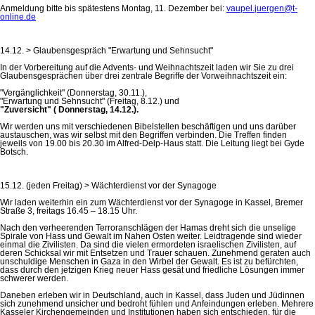
Anmeldung bitte bis spätestens Montag, 11. Dezember bei:
vaupel.juergen@t-
online.de
14.12. > Glaubensgespräch "Erwartung und Sehnsucht"
In der Vorbereitung auf die Advents- und Weihnachtszeit laden wir Sie zu drei
Glaubensgesprächen über drei zentrale Begriffe der Vorweihnachtszeit ein:
"Vergänglichkeit" (Donnerstag, 30.11.),
"Erwartung und Sehnsucht" (Freitag, 8.12.) und
"Zuversicht" ( Donnerstag, 14.12.).
Wir werden uns mit verschiedenen Bibelstellen beschäftigen und uns darüber
austauschen, was wir selbst mit den Begriffen verbinden. Die Treffen finden
jeweils von 19.00 bis 20.30 im Alfred-Delp-Haus statt. Die Leitung liegt bei Gyde
Botsch.
15.12. (jeden Freitag) > Wächterdienst vor der Synagoge
Wir laden weiterhin ein zum Wächterdienst vor der Synagoge in Kassel, Bremer
Straße 3, freitags 16.45 – 18.15 Uhr.
Nach den verheerenden Terroranschlägen der Hamas dreht sich die unselige
Spirale von Hass und Gewalt im Nahen Osten weiter. Leidtragende sind wieder
einmal die Zivilisten. Da sind die vielen ermordeten israelischen Zivilisten, auf
deren Schicksal wir mit Entsetzen und Trauer schauen. Zunehmend geraten auch
unschuldige Menschen in Gaza in den Wirbel der Gewalt. Es ist zu befürchten,
dass durch den jetzigen Krieg neuer Hass gesät und friedliche Lösungen immer
schwerer werden.
Daneben erleben wir in Deutschland, auch in Kassel, dass Juden und Jüdinnen
sich zunehmend unsicher und bedroht fühlen und Anfeindungen erleben. Mehrere
Kasseler Kirchengemeinden und Institutionen haben sich entschieden, für die