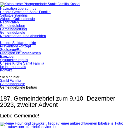
Navigation überspringen
Unsere Gemeinde Sankt Familia
Selbstverständnis
Aktuelle Gottesdienste
Nachrichten
Gemeindeleben
Gemeindeleitung
Gemeindebriefe
Newsletter an- und abmelden
Unsere Solidarprojekte
Präventionskonzept
Seelsorge/Rat
Predigten etc. hören/lesen
Exerzitien
Spiritueller Impuls
Unsere Kirche Sankt Familia
for Internationals
Kontakt
Sie sind hier:
Sankt Familia
Gemeindebriefe
Gemeindebriefe Beitrag
187. Gemeindebrief zum 9./10. Dezember
2023, zweiter Advent
Liebe Gemeinde!