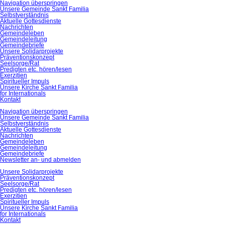
Navigation überspringen
Unsere Gemeinde Sankt Familia
Selbstverständnis
Aktuelle Gottesdienste
Nachrichten
Gemeindeleben
Gemeindeleitung
Gemeindebriefe
Unsere Solidarprojekte
Präventionskonzept
Seelsorge/Rat
Predigten etc. hören/lesen
Exerzitien
Spiritueller Impuls
Unsere Kirche Sankt Familia
for Internationals
Kontakt
Navigation überspringen
Unsere Gemeinde Sankt Familia
Selbstverständnis
Aktuelle Gottesdienste
Nachrichten
Gemeindeleben
Gemeindeleitung
Gemeindebriefe
Newsletter an- und abmelden
Unsere Solidarprojekte
Präventionskonzept
Seelsorge/Rat
Predigten etc. hören/lesen
Exerzitien
Spiritueller Impuls
Unsere Kirche Sankt Familia
for Internationals
Kontakt