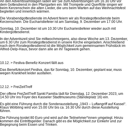
An den Adventssamstagen laden wir Sie zum Adventssingen um 16.30 Uhr vor
dem Gottesdienst in den Pfarrgarten ein. Mit Trompete und Querflöte singen wir
beim Kerzenschein die alten Lieder, die uns beim Warten auf das Weihnachtsfest
begleiten und innerlich wärmen.
Die Vorabendgottesdienste im Advent feiern wir als Rorategottesdienste beim
Kerzenschein. Die Eucharistiefeier ist am Samstag, 9. Dezember um 17.00 Uhr.
Sonntag, 10. Dezember ist um 10.30 Uhr Euchariestiefeier wieder auch mit
Kindergottesdienst.
In der Adventszeit sind Sie mittwochmorgens, also diese Woche am 13. Dezember,
um 6.30 Uhr zum Rorategottesdienst in unsere Kirche eingeladen. Anschließend
nach dem Rorategottesdienst ist die Möglichkeit zum gemeinsamen Frühstück im
Alfred-Delp-Haus, bevor dann alle an ihr Tagewerk gehen.
10.12. > Festiva-Benefiz-Konzert fällt aus
Das Benefizkonzert Festiva, das für Sonntag, 10. Dezember, geplant war, muss
wegen Krankheit leider ausfallen.
12.12. > FreiZeitTreff
Der offene FreiZeitTreff Sankt Familia lädt für Dienstag, 12. Dezember 2023, um
14.50 Uhr ins Foyer des Kasseler Stadtmuseums (Ständeplatz 16) ein.
Es gibt eine Führung durch die Sonderausstellung „1943 – Luftangriff auf Kassel“.
Klaus Wölbling wird von 15.00 Uhr bis ca. 16.30 Uhr durch diese Ausstellung
führen.
Die Führung kostet 80 Euro und wird auf die Teilnehmer*innen umgelegt. Hinzu
kommen die Eintrittsgelder. Danach gibt es die Möglichkeit zur Einkehr und zur
Begegnung beim Essen und Trinken.