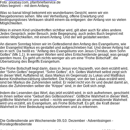
Foto: pixabay.com, pfarrbriefservice.de
Alles beginnt – mit dem Anfang.
Was so banal klingt bekommt ein wunderbares Gesicht, wenn wir ein
Neugeborenes sehen. Wie viel Verheißung, offene Erwartung und
bedingungsloses Vertrauen strahlt einem da entgegen: der Anfang von so vielen
Möglichkeiten.
Was in einem Kind unübertroffen sichtbar wird, gilt aber auch für alles andere.
Jedes Gespräch, jeder Besuch, jede Begegnung, auch jedes Buch beginnt mit
vielen Möglichkeiten, mit einem Anfang. Und der will gestaltet werden.
An diesem Sonntag hören wir im Gottesdienst den Anfang des Evangeliums, wie
der Evangelist Markus es gestaltet und aufgeschrieben hat. Und dieser Anfang hat
es in sich. Da heißt es: “Anfang des Evangeliums von Jesus Christus, dem Sohn
Gottes” (Mk 1,1). In wenigen Worten wird alles Entscheidende gesagt, was gesagt
werden muss. Es geht um nichts weniger als um eine “Frohe Botschaft”, die
Übersetzung des Begriffs Evangelium.
Die Frohe Botschaft liegt darin, dass in Jesus von Nazareth, von dem erzählt wird,
der “Sohn Gottes” begegnet. “Sohn Gottes”, d.h. Gottes Wahrheit selbst zeigt sich
in dieser Welt. Auffallend ist, dass Markus im Gegensatz zu Lukas und Matthäus
keine Kindheitserzählung überliefert. Die Krippe, von der bei Lukas erzählt wird,
sind bei Markus die Zuhörenden selbst. Er redet nicht von ihr und deutet damit an,
dass die Zuhörenden selber die “Krippe” sind, in der Gott sich zeigt.
Indem die Lesenden das Wort, das jetzt erzählt wird, in sich aufnehmen, geschieht
in ihnen selber eine “Geburt des Gottessohnes”. Göttliche Wahrheit in dieser Welt,
göttliche Wahrheit in uns selbst – nichts weniger als diese umwälzende Wahrheit
wird uns erzählt, als Evangelium, als Frohe Botschaft. Es gilt, die Kraft dieser
Wahrheit in ihrer Bedeutung wahrzunehmen und zu erkennen.
Die Gottesdienste am Wochenende 09./10. Dezember - Adventssingen -
Rorategottesdienste