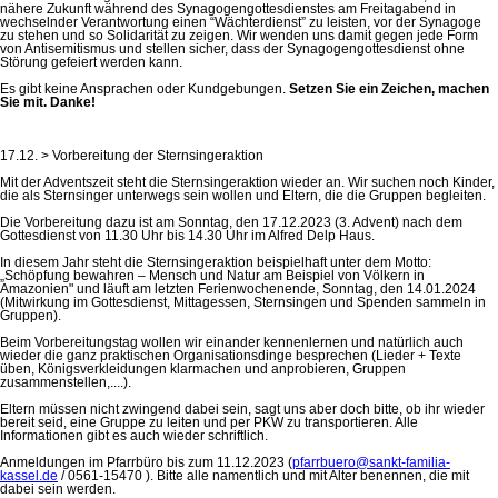
nähere Zukunft während des Synagogengottesdienstes am Freitagabend in
wechselnder Verantwortung einen “Wächterdienst” zu leisten, vor der Synagoge
zu stehen und so Solidarität zu zeigen. Wir wenden uns damit gegen jede Form
von Antisemitismus und stellen sicher, dass der Synagogengottesdienst ohne
Störung gefeiert werden kann.
Es gibt keine Ansprachen oder Kundgebungen.
Setzen Sie ein Zeichen, machen
Sie mit. Danke!
17.12. > Vorbereitung der Sternsingeraktion
Mit der Adventszeit steht die Sternsingeraktion wieder an. Wir suchen noch Kinder,
die als Sternsinger unterwegs sein wollen und Eltern, die die Gruppen begleiten.
Die Vorbereitung dazu ist am Sonntag, den 17.12.2023 (3. Advent) nach dem
Gottesdienst von 11.30 Uhr bis 14.30 Uhr im Alfred Delp Haus.
In diesem Jahr steht die Sternsingeraktion beispielhaft unter dem Motto:
„Schöpfung bewahren – Mensch und Natur am Beispiel von Völkern in
Amazonien" und läuft am letzten Ferienwochenende, Sonntag, den 14.01.2024
(Mitwirkung im Gottesdienst, Mittagessen, Sternsingen und Spenden sammeln in
Gruppen).
Beim Vorbereitungstag wollen wir einander kennenlernen und natürlich auch
wieder die ganz praktischen Organisationsdinge besprechen (Lieder + Texte
üben, Königsverkleidungen klarmachen und anprobieren, Gruppen
zusammenstellen,....).
Eltern müssen nicht zwingend dabei sein, sagt uns aber doch bitte, ob ihr wieder
bereit seid, eine Gruppe zu leiten und per PKW zu transportieren. Alle
Informationen gibt es auch wieder schriftlich.
Anmeldungen im Pfarrbüro bis zum 11.12.2023 (
pfarrbuero@sankt-familia-
kassel.de
/ 0561-15470 ). Bitte alle namentlich und mit Alter benennen, die mit
dabei sein werden.