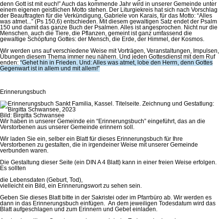
denn Gott ist mit euch!” Auch das kommende Jahr wird in unserer Gemeinde unter
einem eigenen geistlichen Motto stehen. Der Liturgiekreis hat sich nach Vorschlag
der Beauftragten für die Verkündigung, Gabriele von Karais, für das Motto: “Alles
was atmet...” (Ps 150,6) entschieden. Mit diesem gewaltigen Satz endet der Psalm
150 und damit das ganze Buch der Psalmen. Alles ist angesprochen. Nicht nur die
Menschen, auch die Tiere, die Pflanzen, gemeint ist ganz umfassend die
gewaltige Schöpfung Gottes: der Mensch, die Erde, der Himmel, der Kosmos.
Wir werden uns auf verschiedene Weise mit Vorträgen, Veranstaltungen, Impulsen,
Übungen diesem Thema immer neu nähern. Und jeden Gottesdienst mit dem Ruf
enden:
“Gehet hin in Frieden. Und: Alles was atmet, lobe den Herrn, denn Gottes
Gegenwart ist in allem und mit allem!”
Erinnerungsbuch
Bild: Birgitta Schwansee
Wir haben in unserer Gemeinde ein “Erinnerungsbuch” eingeführt, das an die
Verstorbenen aus unserer Gemeinde erinnern soll.
Wir laden Sie ein, selber ein Blatt für dieses Erinnerungsbuch für Ihre
Verstorbenen zu gestalten, die in irgendeiner Weise mit unserer Gemeinde
verbunden waren.
Die Gestaltung dieser Seite (ein DIN A 4 Blatt) kann in einer freien Weise erfolgen.
Es sollten
die Lebensdaten (Geburt, Tod),
vielleicht ein Bild, ein Erinnerungswort zu sehen sein.
Geben Sie dieses Blatt bitte in der Sakristei oder im Pfarrbüro ab. Wir werden es
dann in das Erinnerungsbuch einfügen. An dem jeweiligen Todesdatum wird das
Blatt aufgeschlagen und zum Erinnern und Gebet einladen.