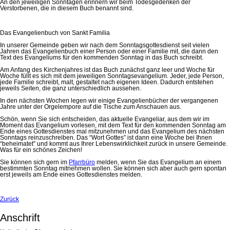
An den jeweiligen Sonntagen erinnern wir beim Todesgedenken der
Verstorbenen, die in diesem Buch benannt sind.
Das Evangelienbuch von Sankt Familia
In unserer Gemeinde geben wir nach dem Sonntagsgottesdienst seit vielen
Jahren das Evangelienbuch einer Person oder einer Familie mit, die dann den
Text des Evangeliums für den kommenden Sonntag in das Buch schreibt.
Am Anfang des Kirchenjahres ist das Buch zunächst ganz leer und Woche für
Woche füllt es sich mit dem jeweiligen Sonntagsevangelium. Jeder, jede Person,
jede Familie schreibt, malt, gestaltet nach eigenen Ideen. Dadurch entstehen
jeweils Seiten, die ganz unterschiedlich aussehen.
In den nächsten Wochen legen wir einige Evangelienbücher der vergangenen
Jahre unter der Orgelempore auf die Tische zum Anschauen aus.
Schön, wenn Sie sich entscheiden, das aktuelle Evangeliar, aus dem wir im
Moment das Evangelium vorlesen, mit dem Text für den kommenden Sonntag am
Ende eines Gottesdienstes mal mitzunehmen und das Evangelium des nächsten
Sonntags reinzuschreiben. Das “Wort Gottes” ist dann eine Woche bei Ihnen
“beheimatet” und kommt aus Ihrer Lebenswirklichkeit zurück in unsere Gemeinde.
Was für ein schönes Zeichen!
Sie können sich gern im
Pfarrbüro
melden, wenn Sie das Evangelium an einem
bestimmten Sonntag mitnehmen wollen. Sie können sich aber auch gern spontan
erst jeweils am Ende eines Gottesdienstes melden.
Zurück
Anschrift