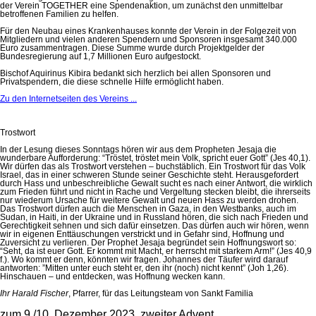
der Verein TOGETHER eine Spendenaktion, um zunächst den unmittelbar
betroffenen Familien zu helfen.
Für den Neubau eines Krankenhauses konnte der Verein in der Folgezeit von
Mitgliedern und vielen anderen Spendern und Sponsoren insgesamt 340.000
Euro zusammentragen. Diese Summe wurde durch Projektgelder der
Bundesregierung auf 1,7 Millionen Euro aufgestockt.
Bischof Aquirinus Kibira bedankt sich herzlich bei allen Sponsoren und
Privatspendern, die diese schnelle Hilfe ermöglicht haben.
Zu den Internetseiten des Vereins ...
Trostwort
In der Lesung dieses Sonntags hören wir aus dem Propheten Jesaja die
wunderbare Aufforderung: “Tröstet, tröstet mein Volk, spricht euer Gott” (Jes 40,1).
Wir dürfen das als Trostwort verstehen – buchstäblich. Ein Trostwort für das Volk
Israel, das in einer schweren Stunde seiner Geschichte steht. Herausgefordert
durch Hass und unbeschreibliche Gewalt sucht es nach einer Antwort, die wirklich
zum Frieden führt und nicht in Rache und Vergeltung stecken bleibt, die ihrerseits
nur wiederum Ursache für weitere Gewalt und neuen Hass zu werden drohen.
Das Trostwort dürfen auch die Menschen in Gaza, in den Westbanks, auch im
Sudan, in Haiti, in der Ukraine und in Russland hören, die sich nach Frieden und
Gerechtigkeit sehnen und sich dafür einsetzen. Das dürfen auch wir hören, wenn
wir in eigenen Enttäuschungen verstrickt und in Gefahr sind, Hoffnung und
Zuversicht zu verlieren. Der Prophet Jesaja begründet sein Hoffnungswort so:
“Seht, da ist euer Gott. Er kommt mit Macht, er herrscht mit starkem Arm!” (Jes 40,9
f.). Wo kommt er denn, könnten wir fragen. Johannes der Täufer wird darauf
antworten: ”Mitten unter euch steht er, den ihr (noch) nicht kennt” (Joh 1,26).
Hinschauen – und entdecken, was Hoffnung wecken kann.
Ihr Harald Fischer
, Pfarrer, für das Leitungsteam von Sankt Familia
zum 9./10. Dezember 2023, zweiter Advent