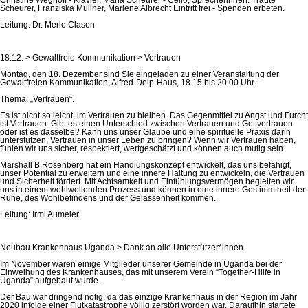
Scheurer, Franziska Müllner, Marlene Albrecht Eintritt frei - Spenden erbeten.
Leitung: Dr. Merle Clasen
18.12. > Gewaltfreie Kommunikation > Vertrauen
Montag, den 18. Dezember sind Sie eingeladen zu einer Veranstaltung der
Gewaltfreien Kommunikation, Alfred-Delp-Haus, 18.15 bis 20.00 Uhr.
Thema: „Vertrauen“.
Es ist nicht so leicht, im Vertrauen zu bleiben. Das Gegenmittel zu Angst und Furcht
ist Vertrauen. Gibt es einen Unterschied zwischen Vertrauen und Gottvertrauen
oder ist es dasselbe? Kann uns unser Glaube und eine spirituelle Praxis darin
unterstützen, Vertrauen in unser Leben zu bringen? Wenn wir Vertrauen haben,
fühlen wir uns sicher, respektiert, wertgeschätzt und können auch mutig sein.
Marshall B.Rosenberg hat ein Handlungskonzept entwickelt, das uns befähigt,
unser Potential zu erweitern und eine innere Haltung zu entwickeln, die Vertrauen
und Sicherheit fördert. Mit Achtsamkeit und Einfühlungsvermögen begleiten wir
uns in einem wohlwollenden Prozess und können in eine innere Gestimmtheit der
Ruhe, des Wohlbefindens und der Gelassenheit kommen.
Leitung: Irmi Aumeier
Neubau Krankenhaus Uganda > Dank an alle Unterstützer*innen
Im November waren einige Mitglieder unserer Gemeinde in Uganda bei der
Einweihung des Krankenhauses, das mit unserem Verein “Together-Hilfe in
Uganda” aufgebaut wurde.
Der Bau war dringend nötig, da das einzige Krankenhaus in der Region im Jahr
2020 infolge einer Flutkatastrophe völlig zerstört worden war. Daraufhin startete