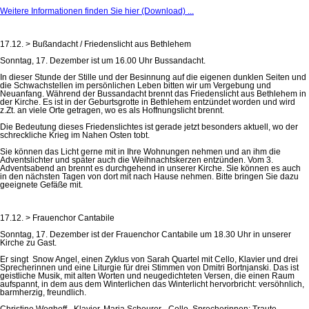
Weitere Informationen finden Sie hier (Download) ...
17.12. > Bußandacht / Friedenslicht aus Bethlehem
Sonntag, 17. Dezember ist um 16.00 Uhr Bussandacht.
In dieser Stunde der Stille und der Besinnung auf die eigenen dunklen Seiten und
die Schwachstellen im persönlichen Leben bitten wir um Vergebung und
Neuanfang. Während der Bussandacht brennt das Friedenslicht aus Bethlehem in
der Kirche. Es ist in der Geburtsgrotte in Bethlehem entzündet worden und wird
z.Zt. an viele Orte getragen, wo es als Hoffnungslicht brennt.
Die Bedeutung dieses Friedenslichtes ist gerade jetzt besonders aktuell, wo der
schreckliche Krieg im Nahen Osten tobt.
Sie können das Licht gerne mit in Ihre Wohnungen nehmen und an ihm die
Adventslichter und später auch die Weihnachtskerzen entzünden. Vom 3.
Adventsabend an brennt es durchgehend in unserer Kirche. Sie können es auch
in den nächsten Tagen von dort mit nach Hause nehmen. Bitte bringen Sie dazu
geeignete Gefäße mit.
17.12. > Frauenchor Cantabile
Sonntag, 17. Dezember ist der Frauenchor Cantabile um 18.30 Uhr in unserer
Kirche zu Gast.
Er singt Snow Angel, einen Zyklus von Sarah Quartel mit Cello, Klavier und drei
Sprecherinnen und eine Liturgie für drei Stimmen von Dmitri Bortnjanski. Das ist
geistliche Musik, mit alten Worten und neugedichteten Versen, die einen Raum
aufspannt, in dem aus dem Winterlichen das Winterlicht hervorbricht: versöhnlich,
barmherzig, freundlich.
Christine Weghoff - Klavier, Maria Scheurer - Cello, Sprecherinnen: Traute