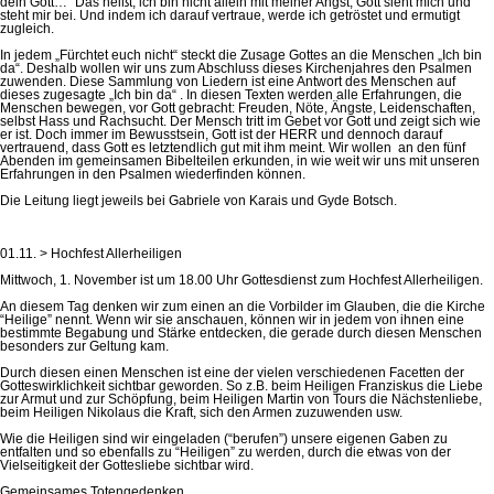
dein Gott…” Das heißt, ich bin nicht allein mit meiner Angst, Gott sieht mich und
steht mir bei. Und indem ich darauf vertraue, werde ich getröstet und ermutigt
zugleich.
In jedem „Fürchtet euch nicht“ steckt die Zusage Gottes an die Menschen „Ich bin
da“. Deshalb wollen wir uns zum Abschluss dieses Kirchenjahres den Psalmen
zuwenden. Diese Sammlung von Liedern ist eine Antwort des Menschen auf
dieses zugesagte „Ich bin da“ . In diesen Texten werden alle Erfahrungen, die
Menschen bewegen, vor Gott gebracht: Freuden, Nöte, Ängste, Leidenschaften,
selbst Hass und Rachsucht. Der Mensch tritt im Gebet vor Gott und zeigt sich wie
er ist. Doch immer im Bewusstsein, Gott ist der HERR und dennoch darauf
vertrauend, dass Gott es letztendlich gut mit ihm meint. Wir wollen an den fünf
Abenden im gemeinsamen Bibelteilen erkunden, in wie weit wir uns mit unseren
Erfahrungen in den Psalmen wiederfinden können.
Die Leitung liegt jeweils bei Gabriele von Karais und Gyde Botsch.
01.11. > Hochfest Allerheiligen
Mittwoch, 1. November ist um 18.00 Uhr Gottesdienst zum Hochfest Allerheiligen.
An diesem Tag denken wir zum einen an die Vorbilder im Glauben, die die Kirche
“Heilige” nennt. Wenn wir sie anschauen, können wir in jedem von ihnen eine
bestimmte Begabung und Stärke entdecken, die gerade durch diesen Menschen
besonders zur Geltung kam.
Durch diesen einen Menschen ist eine der vielen verschiedenen Facetten der
Gotteswirklichkeit sichtbar geworden. So z.B. beim Heiligen Franziskus die Liebe
zur Armut und zur Schöpfung, beim Heiligen Martin von Tours die Nächstenliebe,
beim Heiligen Nikolaus die Kraft, sich den Armen zuzuwenden usw.
Wie die Heiligen sind wir eingeladen (“berufen”) unsere eigenen Gaben zu
entfalten und so ebenfalls zu “Heiligen” zu werden, durch die etwas von der
Vielseitigkeit der Gottesliebe sichtbar wird.
Gemeinsames Totengedenken