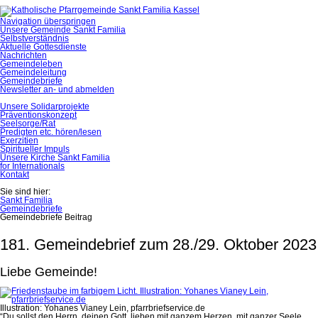
Navigation überspringen
Unsere Gemeinde Sankt Familia
Selbstverständnis
Aktuelle Gottesdienste
Nachrichten
Gemeindeleben
Gemeindeleitung
Gemeindebriefe
Newsletter an- und abmelden
Unsere Solidarprojekte
Präventionskonzept
Seelsorge/Rat
Predigten etc. hören/lesen
Exerzitien
Spiritueller Impuls
Unsere Kirche Sankt Familia
for Internationals
Kontakt
Sie sind hier:
Sankt Familia
Gemeindebriefe
Gemeindebriefe Beitrag
181. Gemeindebrief zum 28./29. Oktober 2023
Liebe Gemeinde!
Illustration: Yohanes Vianey Lein, pfarrbriefservice.de
“Du sollst den Herrn, deinen Gott, lieben mit ganzem Herzen, mit ganzer Seele