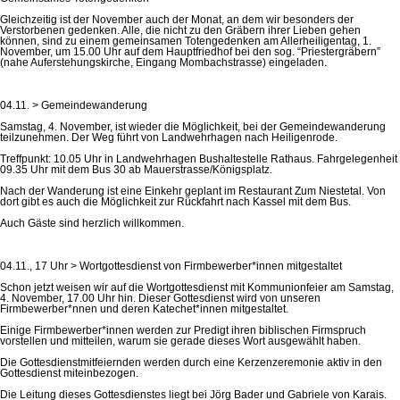
Gleichzeitig ist der November auch der Monat, an dem wir besonders der
Verstorbenen gedenken. Alle, die nicht zu den Gräbern ihrer Lieben gehen
können, sind zu einem gemeinsamen Totengedenken am Allerheiligentag, 1.
November, um 15.00 Uhr auf dem Hauptfriedhof bei den sog. “Priestergräbern”
(nahe Auferstehungskirche, Eingang Mombachstrasse) eingeladen.
04.11. > Gemeindewanderung
Samstag, 4. November, ist wieder die Möglichkeit, bei der Gemeindewanderung
teilzunehmen. Der Weg führt von Landwehrhagen nach Heiligenrode.
Treffpunkt: 10.05 Uhr in Landwehrhagen Bushaltestelle Rathaus. Fahrgelegenheit
09.35 Uhr mit dem Bus 30 ab Mauerstrasse/Königsplatz.
Nach der Wanderung ist eine Einkehr geplant im Restaurant Zum Niestetal. Von
dort gibt es auch die Möglichkeit zur Rückfahrt nach Kassel mit dem Bus.
Auch Gäste sind herzlich willkommen.
04.11., 17 Uhr > Wortgottesdienst von Firmbewerber*innen mitgestaltet
Schon jetzt weisen wir auf die Wortgottesdienst mit Kommunionfeier am Samstag,
4. November, 17.00 Uhr hin. Dieser Gottesdienst wird von unseren
Firmbewerber*nnen und deren Katechet*innen mitgestaltet.
Einige Firmbewerber*innen werden zur Predigt ihren biblischen Firmspruch
vorstellen und mitteilen, warum sie gerade dieses Wort ausgewählt haben.
Die Gottesdienstmitfeiernden werden durch eine Kerzenzeremonie aktiv in den
Gottesdienst miteinbezogen.
Die Leitung dieses Gottesdienstes liegt bei Jörg Bader und Gabriele von Karais.