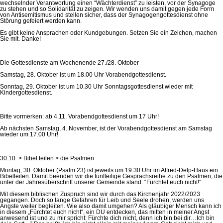
wechselnder Verantwortung einen “Wächterdienst” zu leisten, vor der Synagoge
zu stehen und so Solidarität zu zeigen. Wir wenden uns damit gegen jede Form
von Antisemitismus und stellen sicher, dass der Synagogengottesdienst ohne
Störung gefeiert werden kann.
Es gibt keine Ansprachen oder Kundgebungen. Setzen Sie ein Zeichen, machen
Sie mit. Danke!
Die Gottesdienste am Wochenende 27./28. Oktober
Samstag, 28. Oktober ist um 18.00 Uhr Vorabendgottesdienst.
Sonntag, 29. Oktober ist um 10.30 Uhr Sonntagsgottesdienst wieder mit
Kindergottesdienst.
Bitte vormerken: ab 4.11. Vorabendgottesdienst um 17 Uhr!
Ab nächsten Samstag, 4. November, ist der Vorabendgottesdienst am Samstag
wieder um 17.00 Uhr!
30.10. > Bibel teilen > die Psalmen
Montag, 30. Oktober (Psalm 23) ist jeweils um 19.30 Uhr im Alfred-Delp-Haus ein
Bibelteilen. Damit beenden wir die fünfteilige Gesprächsreihe zu den Psalmen, die
unter der Jahresüberschrift unserer Gemeinde stand: “Fürchtet euch nicht!“
Mit diesem biblischen Zuspruch sind wir durch das Kirchenjahr 2022/2023
gegangen. Doch so lange Gefahren für Leib und Seele drohen, werden uns
Ängste weiter begleiten. Wie also damit umgehen? Als gläubiger Mensch kann ich
in diesem „Fürchtet euch nicht“, ein DU entdecken, das mitten in meiner Angst
anwesend ist und zu mir spricht: Fürchte dich nicht, denn ich bin bei dir…Ich bin