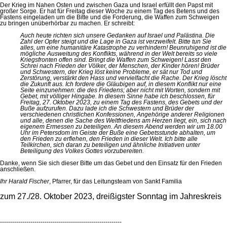
Der Krieg im Nahen Osten und zwischen Gaza und Israel erfüllt den Papst mit
großer Sorge. Er hat für Freitag dieser Woche zu einem Tag des Betens und des
Fastens eingeladen um die Bitte und die Forderung, die Waffen zum Schweigen
zu bringen unüberhörbar zu machen. Er schreibt:
Auch heute richten sich unsere Gedanken auf Israel und Palästina. Die
Zahl der Opfer steigt und die Lage in Gaza ist verzweifelt. Bitte tun Sie
alles, um eine humanitäre Katastrophe zu verhindern! Beunruhigend ist die
mögliche Ausweitung des Konflikts, während in der Welt bereits so viele
Kriegsfronten offen sind. Bringt die Waffen zum Schweigen! Lasst den
Schrei nach Frieden der Völker, der Menschen, der Kinder hören! Brüder
und Schwestern, der Krieg löst keine Probleme, er sät nur Tod und
Zerstörung, verstärkt den Hass und vervielfacht die Rache. Der Krieg löscht
die Zukunft aus. Ich fordere die Gläubigen auf, in diesem Konflikt nur eine
Seite einzunehmen: die des Friedens; aber nicht mit Worten, sondern mit
Gebet, mit völliger Hingabe. In diesem Sinne habe ich beschlossen, für
Freitag, 27. Oktober 2023, zu einem Tag des Fastens, des Gebets und der
Buße aufzurufen. Dazu lade ich die Schwestern und Brüder der
verschiedenen christlichen Konfessionen, Angehörige anderer Religionen
und alle, denen die Sache des Weltfriedens am Herzen liegt, ein, sich nach
eigenem Ermessen zu beteiligen. An diesem Abend werden wir um 18.00
Uhr im Petersdom im Geiste der Buße eine Gebetsstunde abhalten, um
den Frieden zu erflehen, den Frieden in dieser Welt. Ich bitte alle
Teilkirchen, sich daran zu beteiligen und ähnliche Initiativen unter
Beteiligung des Volkes Gottes vorzubereiten.
Danke, wenn Sie sich dieser Bitte um das Gebet und den Einsatz für den Frieden
anschließen.
Ihr Harald Fischer
, Pfarrer, für das Leitungsteam von Sankt Familia
zum 27./28. Oktober 2023, dreißigster Sonntag im Jahreskreis
------------------------------------------------------------