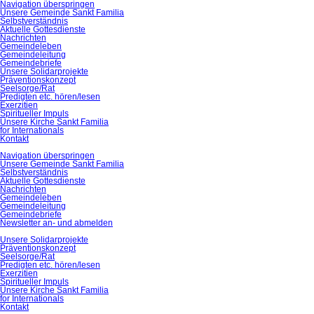
Navigation überspringen
Unsere Gemeinde Sankt Familia
Selbstverständnis
Aktuelle Gottesdienste
Nachrichten
Gemeindeleben
Gemeindeleitung
Gemeindebriefe
Unsere Solidarprojekte
Präventionskonzept
Seelsorge/Rat
Predigten etc. hören/lesen
Exerzitien
Spiritueller Impuls
Unsere Kirche Sankt Familia
for Internationals
Kontakt
Navigation überspringen
Unsere Gemeinde Sankt Familia
Selbstverständnis
Aktuelle Gottesdienste
Nachrichten
Gemeindeleben
Gemeindeleitung
Gemeindebriefe
Newsletter an- und abmelden
Unsere Solidarprojekte
Präventionskonzept
Seelsorge/Rat
Predigten etc. hören/lesen
Exerzitien
Spiritueller Impuls
Unsere Kirche Sankt Familia
for Internationals
Kontakt