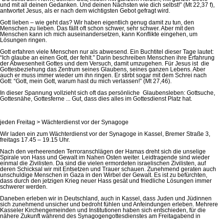
und mit all deinen Gedanken. Und deinen Nächsten wie dich selbst!” (Mt 22,37 f),
antwortet Jesus, als er nach dem wichtigsten Gebot gefragt wird.
Gott lieben – wie geht das? Wir haben eigentlich genug damit zu tun, den
Menschen zu lieben. Das fällt oft schon schwer, sehr schwer. Aber mit den
Menschen kann ich mich auseinandersetzen, kann Konflikte eingehen, um
Lösungen ringen.
Gott erfahren viele Menschen nur als abwesend. Ein Buchtitel dieser Tage lautet:
“Ich glaube an einen Gott, der fehlt.” Darin beschreiben Menschen ihre Erfahrung
der Abwesenheit Gottes und dem Versuch, damit umzugehen. Für Jesus ist die
Gottesbeziehung das Zentrum seines Glaubens, seines ganzen Lebens. Aber
auch er muss immer wieder um ihn ringen. Er stirbt sogar mit dem Schrei nach
Gott: “Gott, mein Gott, warum hast du mich verlassen!” (Mt 27,46).
In dieser Spannung vollzieht sich oft das persönliche Glaubensleben: Gottsuche,
Gottesnähe, Gottesferne ... Gut, dass dies alles im Gottesdienst Platz hat.
jeden Freitag > Wächterdienst vor der Synagoge
Wir laden ein zum Wächterdienst vor der Synagoge in Kassel, Bremer Straße 3,
freitags 17.45 – 19.15 Uhr.
Nach den verheerenden Terroranschlägen der Hamas dreht sich die unselige
Spirale von Hass und Gewalt im Nahen Osten weiter. Leidtragende sind wieder
einmal die Zivilisten. Da sind die vielen ermordeten israelischen Zivilisten, auf
deren Schicksal wir mit Entsetzen und Trauer schauen. Zunehmend geraten auch
unschuldige Menschen in Gaza in den Wirbel der Gewalt. Es ist zu befürchten,
dass durch den jetzigen Krieg neuer Hass gesät und friedliche Lösungen immer
schwerer werden.
Daneben erleben wir in Deutschland, auch in Kassel, dass Juden und Jüdinnen
sich zunehmend unsicher und bedroht fühlen und Anfeindungen erleben. Mehrere
Kasseler Kirchengemeinden und Institutionen haben sich entschieden, für die
nähere Zukunft während des Synagogengottesdienstes am Freitagabend in