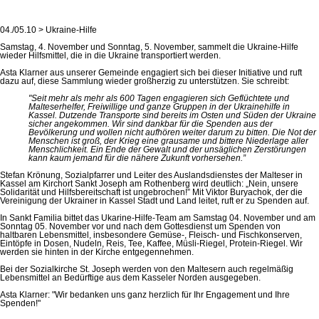
04./05.10 > Ukraine-Hilfe
Samstag, 4. November und Sonntag, 5. November, sammelt die Ukraine-Hilfe
wieder Hilfsmittel, die in die Ukraine transportiert werden.
Asta Klarner aus unserer Gemeinde engagiert sich bei dieser Initiative und ruft
dazu auf, diese Sammlung wieder großherzig zu unterstützen. Sie schreibt:
"Seit mehr als mehr als 600 Tagen engagieren sich Geflüchtete und
Malteserhelfer, Freiwillige und ganze Gruppen in der Ukrainehilfe in
Kassel. Dutzende Transporte sind bereits im Osten und Süden der Ukraine
sicher angekommen. Wir sind dankbar für die Spenden aus der
Bevölkerung und wollen nicht aufhören weiter darum zu bitten. Die Not der
Menschen ist groß, der Krieg eine grausame und bittere Niederlage aller
Menschlichkeit. Ein Ende der Gewalt und der unsäglichen Zerstörungen
kann kaum jemand für die nähere Zukunft vorhersehen.”
Stefan Krönung, Sozialpfarrer und Leiter des Auslandsdienstes der Malteser in
Kassel am Kirchort Sankt Joseph am Rothenberg wird deutlich: „Nein, unsere
Solidarität und Hilfsbereitschaft ist ungebrochen!” Mit Viktor Buryachok, der die
Vereinigung der Ukrainer in Kassel Stadt und Land leitet, ruft er zu Spenden auf.
In Sankt Familia bittet das Ukarine-Hilfe-Team am Samstag 04. November und am
Sonntag 05. November vor und nach dem Gottesdienst um Spenden von
haltbaren Lebensmittel, insbesondere Gemüse-, Fleisch- und Fischkonserven,
Eintöpfe in Dosen, Nudeln, Reis, Tee, Kaffee, Müsli-Riegel, Protein-Riegel. Wir
werden sie hinten in der Kirche entgegennehmen.
Bei der Sozialkirche St. Joseph werden von den Maltesern auch regelmäßig
Lebensmittel an Bedürftige aus dem Kasseler Norden ausgegeben.
Asta Klarner: "Wir bedanken uns ganz herzlich für Ihr Engagement und Ihre
Spenden!"