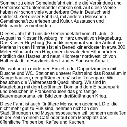
Sommer zu einer Gemeindefahrt ein, die die Verbindung und
Gemeinschaft untereinander stärken soll. Auf diese Weise
haben wir schon viele wunderbare Orte in Deutschland
entdeckt. Ziel dieser Fahrt ist, mit anderen Menschen
Gemeinschaft zu erleben und Kultur, Austausch und
Miteinander zu verbinden.
Dieses Jahr führt uns die Gemeindefahrt vom 31. Juli – 3.
August ins Kloster Huysburg im Harz unweit von Magdeburg.
Das Kloster Huysburg (Benediktinerpriorat von der Aufnahme
Mariens in den Himmel) ist ein Benediktinerkloster in etwa 300
Meter Höhe auf dem Huy, einem bewaldeten Höhenrücken
nördlich des Harzes und neun Kilometer nordwestlich von
Halberstadt im Harzkreis des Landes Sachsen-Anhalt.
Wir wohnen in modernen Einzel- oder Doppelzimmern mit
Dusche und WC. Stationen unserer Fahrt sind das Rosarium in
Sangerhausen, der größten europäische Rosenpark. Wir
besuchen die Welterbestadt Quedlinburg. Wir sind in
Magdeburg mit dem berühmten Dom und dem Elbauenpark
und besuchen in Frankenhausen das großartige
Bauernpanorama, ein Bild zum dreißigjährigen Krieg.
Diese Fahrt ist auch für ältere Menschen geeignet. Die, die
nicht mehr gut zu Fuß sind, nehmen nicht an den
Stadtführungen und Museumsbesuchen teil, sondern genießen
in der Zeit in einem Café oder auf dem Marktplatz das
öffentliche Treiben bei Kaffee und Kuchen.