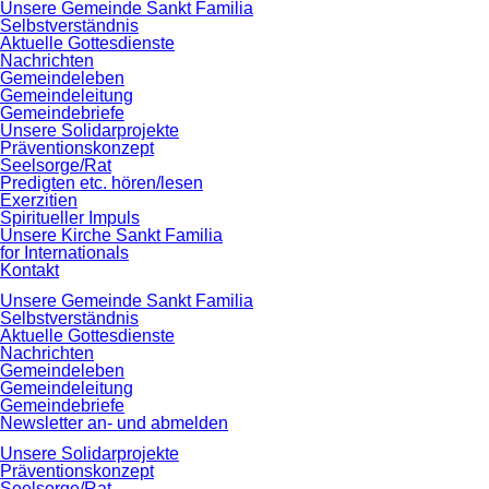
Navigation
Unsere Gemeinde Sankt Familia
überspringen
Selbstverständnis
Aktuelle Gottesdienste
Nachrichten
Gemeindeleben
Gemeindeleitung
Gemeindebriefe
Unsere Solidarprojekte
Präventionskonzept
Seelsorge/Rat
Predigten etc. hören/lesen
Exerzitien
Spiritueller Impuls
Unsere Kirche Sankt Familia
for Internationals
Kontakt
Navigation
Unsere Gemeinde Sankt Familia
überspringen
Selbstverständnis
Aktuelle Gottesdienste
Nachrichten
Gemeindeleben
Gemeindeleitung
Gemeindebriefe
Newsletter an- und abmelden
Unsere Solidarprojekte
Präventionskonzept
Seelsorge/Rat