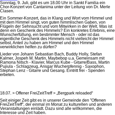
Sonntag, 9. Juli, gibt es um 18.00 Uhr in Sankt Familia ein
Chor-Konzert von Cantanima unter der Leitung von Dr. Merle
Clasen.
Ein Sommer-Konzert, das in Klang und Wort vom Himmel und
mit dem Himmel singt, von guten himmlischen Gaben, von
Flügeln der Sehnsucht und vom Mitwirken in der Welt. Was ist
denn ein Geschenk des Himmels? Ein konkretes Erlebnis, eine
Wunscherfüllung, ein bestimmter Mensch - oder ist das
eigentliche Geschenk des Himmels nicht vielleicht der Himmel
selbst, Anteil zu haben am Himmel und den Himmel
verwirklichen helfen zu dürfen?
Lieder von Johann Sebastian Bach, Buddy Holly, Stefan
Kalmer, Jospeh M. Martin, Maybebop u.a. Gemeinsam mit
Ramona Nitsch - Klavier, Marcus Kube - Gitarre/Bass, Martin
Pujiula - Schlagzeug, Ansgar Wucherpfennig - Saxophon,
Stephan Lenz - Gitarre und Gesang. Eintritt frei - Spenden
erbeten.
18.07. > Offener FreiZeitTreff > „Bergpark reloaded“
Seit einiger Zeit gibt es in unserer Gemeinde den ”Offenen
FreiZeitTreff”, der einmal im Monat zu kulturellen und anderen
Veranstaltungen einlädt. Dazu sind alle willkommen, die
Interesse und Zeit haben.