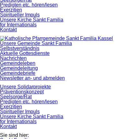
Predigten etc. hören/lesen
Exerzitien
Spiritueller Impuls
Unsere Kirche Sankt Familia
for Internationals
Kontakt
Navigation
Unsere Gemeinde Sankt Familia
überspringen
Selbstverständnis
Aktuelle Gottesdienste
Nachrichten
Gemeindeleben
Gemeindeleitung
Gemeindebriefe
Newsletter an- und abmelden
Unsere Solidarprojekte
Präventionskonzept
Seelsorge/Rat
Predigten etc. hören/lesen
Exerzitien
Spiritueller Impuls
Unsere Kirche Sankt Familia
for Internationals
Kontakt
Sie sind hier: