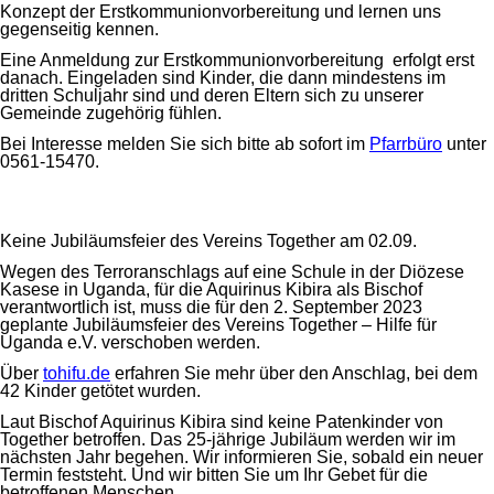
Konzept der Erstkommunionvorbereitung und lernen uns
gegenseitig kennen.
Eine Anmeldung zur Erstkommunionvorbereitung erfolgt erst
danach. Eingeladen sind Kinder, die dann mindestens im
dritten Schuljahr sind und deren Eltern sich zu unserer
Gemeinde zugehörig fühlen.
Bei Interesse melden Sie sich bitte ab sofort im
Pfarrbüro
unter
0561-15470.
Keine Jubiläumsfeier des Vereins Together am 02.09.
Wegen des Terroranschlags auf eine Schule in der Diözese
Kasese in Uganda, für die Aquirinus Kibira als Bischof
verantwortlich ist, muss die für den 2. September 2023
geplante Jubiläumsfeier des Vereins Together – Hilfe für
Uganda e.V. verschoben werden.
Über
tohifu.de
erfahren Sie mehr über den Anschlag, bei dem
42 Kinder getötet wurden.
Laut Bischof Aquirinus Kibira sind keine Patenkinder von
Together betroffen. Das 25-jährige Jubiläum werden wir im
nächsten Jahr begehen. Wir informieren Sie, sobald ein neuer
Termin feststeht. Und wir bitten Sie um Ihr Gebet für die
betroffenen Menschen.