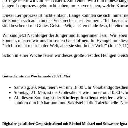
50 Tage feiern wir Christen Ostern. Zum einen wird durch diese lang
langen Lernprozess gebraucht haben, um zu verstehen, welche Konsequen
Dieser Lernprozess ist nicht einfach. Lange konnten sie sich immer neu
sie können sich auch an das Versprechen Jesu erinnern: “Ich lasse euc
sind beschenkt mit Gottes Geist. – Wir, als Gemeinde Jesu, bereiten uns
Wir sind jetzt Nachfolger der Jünger und Jüngerinnen Jesu. Wir leben 
können, müssen wir uns für seinen Geist öffnen. Im Evangelium diese
“Ich bin nicht mehr in der Welt, aber sie sind in der Welt!” (Joh 17,
Schon in einer Woche feiern wir dieses große Fest des Heiligen Geist
Gottesdienste am Wochenende 20./21. Mai
Samstag, 20. Mai, feiern wir um 18.00 Uhr Vorabendgottesdien
Sonntag, 21. Mai, ist der Gottesdienst wie immer um 10.30 Uhr
Ab diesem Sonntag ist der
Kindergottesdienst wieder
- wie vo
sondern durch Altarraum und Sakristei in die Taizékapelle. N
Digitaler geistlicher Gesprächsabend mit Bischof Michael und Schwester Igna