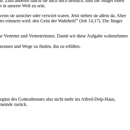
at. Zum anderen macht sie auch auch deutlich, dass die Jünger einen
 in unserer Welt zu sein.
enn sie unsicher oder verwirrt waren. Jetzt stehen sie allein da. Aber
les erinnern wird: den Geist der Wahrheit!” (Joh 14,17). Die Jünger
seine Vertreter und Vertreterinnen. Damit wir diese Aufgabe wahrnehmen
erkennen und Wege zu finden, ihn zu erfüllen.
ginn des Gottesdienstes also nicht mehr ins Alfred-Delp-Haus,
emeinde zurück.