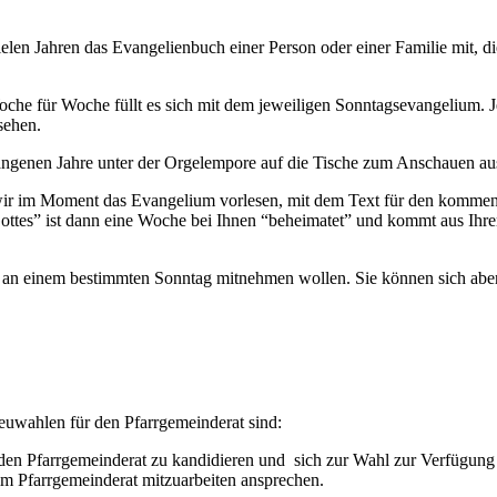
ielen Jahren das Evangelienbuch einer Person oder einer Familie mit,
e für Woche füllt es sich mit dem jeweiligen Sonntagsevangelium. Jede
sehen.
angenen Jahre unter der Orgelempore auf die Tische zum Anschauen au
m wir im Moment das Evangelium vorlesen, mit dem Text für den komm
ttes” ist dann eine Woche bei Ihnen “beheimatet” und kommt aus Ihre
n einem bestimmten Sonntag mitnehmen wollen. Sie können sich aber a
euwahlen für den Pfarrgemeinderat sind:
 den Pfarrgemeinderat zu kandidieren und sich zur Wahl zur Verfügung 
im Pfarrgemeinderat mitzuarbeiten ansprechen.