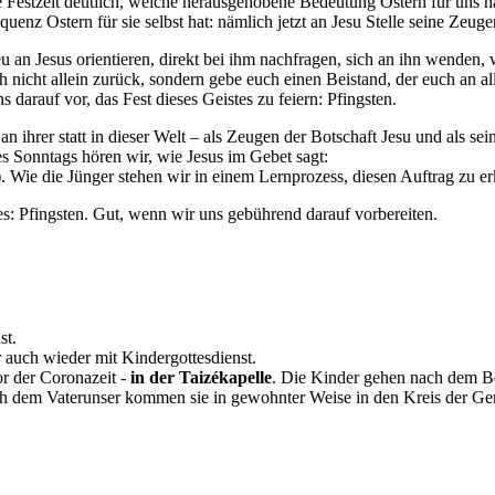
e Festzeit deutlich, welche herausgehobene Bedeutung Ostern für uns h
z Ostern für sie selbst hat: nämlich jetzt an Jesu Stelle seine Zeugen
 an Jesus orientieren, direkt bei ihm nachfragen, sich an ihn wenden, w
h nicht allein zurück, sondern gebe euch einen Beistand, der euch an al
 darauf vor, das Fest dieses Geistes zu feiern: Pfingsten.
an ihrer statt in dieser Welt – als Zeugen der Botschaft Jesu und als 
s Sonntags hören wir, wie Jesus im Gebet sagt:
11). Wie die Jünger stehen wir in einem Lernprozess, diesen Auftrag zu 
es: Pfingsten. Gut, wenn wir uns gebührend darauf vorbereiten.
st.
 auch wieder mit Kindergottesdienst.
r der Coronazeit -
in der Taizékapelle
. Die Kinder gehen nach dem Be
ach dem Vaterunser kommen sie in gewohnter Weise in den Kreis der G