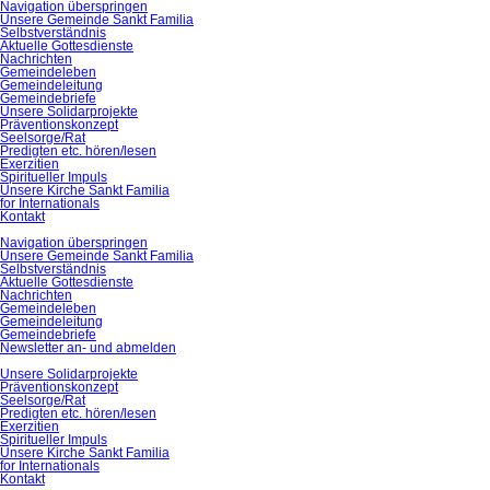
Navigation überspringen
Unsere Gemeinde Sankt Familia
Selbstverständnis
Aktuelle Gottesdienste
Nachrichten
Gemeindeleben
Gemeindeleitung
Gemeindebriefe
Unsere Solidarprojekte
Präventionskonzept
Seelsorge/Rat
Predigten etc. hören/lesen
Exerzitien
Spiritueller Impuls
Unsere Kirche Sankt Familia
for Internationals
Kontakt
Navigation überspringen
Unsere Gemeinde Sankt Familia
Selbstverständnis
Aktuelle Gottesdienste
Nachrichten
Gemeindeleben
Gemeindeleitung
Gemeindebriefe
Newsletter an- und abmelden
Unsere Solidarprojekte
Präventionskonzept
Seelsorge/Rat
Predigten etc. hören/lesen
Exerzitien
Spiritueller Impuls
Unsere Kirche Sankt Familia
for Internationals
Kontakt