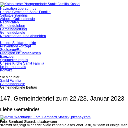
Navigation überspringen
Unsere Gemeinde Sankt Familia
Selbstverständnis
Aktuelle Gottesdienste
Nachrichten
Gemeindeleben
Gemeindeleitung
Gemeindebriefe
Newsletter an- und abmelden
Unsere Solidarprojekte
Präventionskonzept
Seelsorge/Rat
Predigten etc. hören/lesen
Exerzitien
Spiritueller Impuls
Unsere Kirche Sankt Familia
for Internationals
Kontakt
Sie sind hier:
Sankt Familia
Gemeindebriefe
Gemeindebriefe Beitrag
147. Gemeindebrief zum 22./23. Januar 2023
Liebe Gemeinde!
Foto: Bernhard Staerck, pixabay.com
“Kommt her, folgt mir nach!” Viele kennen dieses Wort Jesu, mit dem er einige Me