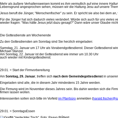
Mehr als äußere Verhaltensweisen kommt es ihm vermutlich auf eine innere Haltu
Lebensgrund angesprochen sehen, müssen wir die Haltung Jesu auf unsere Themen ü
Jesus beruft die Jünger, “Menschenfischer” zu sein. Er spricht sie also bei dem 
Für die Jünger hat sich dadurch vieles verändert. Würde sich auch für uns vieles 
wieder fragen: “Was hätte Jesus jetzt dazu gesagt?" Dann wäre unser Glaube nic
Die Gottesdienste am Wochenende
Zu den Gottesdiensten am Sonntag sind Sie herzlich eingeladen:
Samstag, 21. Januar um 17 Uhr als Vorabendgottesdienst. Dieser Gottesdienst wird 
Michael Stanzel.
Am Sonntag, 22. Januar ist der Gottesdienst wie immer um 10.30 Uhr
auch wieder mit Kindergottesdienst.
29.01. > Start der Firmvorbereitung
Am
Sonntag, 29. Januar
, treffen sich
nach dem Gemeindegottesdienst
in unserer
Eingeladen sind alle, die in diesem Jahr mindestens 15 Jahre werden.
Die Firmung wird im November dieses Jahres sein. Bis dahin werden sich die Firm
firmen lassen wollen.
Interessenten sollen sich bitte im Vorfeld
im Pfarrbüro
anmelden (
harald.fischer@sa
29.01. > SonntagsEssen