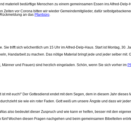
sind materiell bedürftige Menschen zu einem gemeinsamen Essen ins Alfred-Delp-
en Zeiten vor Corona bitten wir wieder Gemeindemitglieder, dafür selbstgebacken
ne Rückmeldung an das
Pfarrbüro
.
ie trifft sich wöchentlich um 15 Uhr im Alfred-Delp-Haus. Start ist Montag, 30. Ja
eln, Handarbeit zu machen. Das nötige Material bringt jede und jeder selber mit.
lt, Männer und Frauen) sind herzlich eingeladen. Schön, wenn Sie sich vorher im
Pf
tt ist mit euch!” Der Gottesdienst endet mit dem Segen, dem in diesem Jahr dieses M
f, durchzieht sie wie ein roter Faden. Gott weiß um unsere Ängste und dass wir je
n. Was also bedeutet dieser Zuspruch und wie kann er helfen, besser mit den eig
en fünf Wochen diesen Fragen nachgehen und beim gemeinsamen Bibelteilen erörter