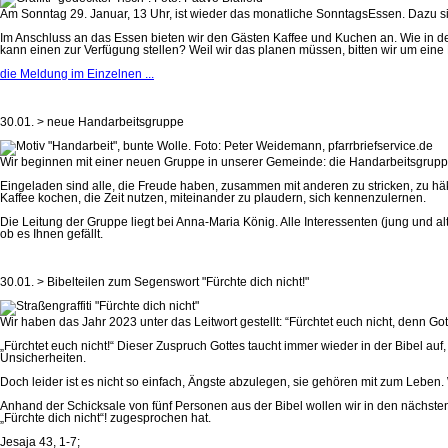
Am Sonntag 29. Januar, 13 Uhr, ist wieder das monatliche SonntagsEssen. Dazu 
Im Anschluss an das Essen bieten wir den Gästen Kaffee und Kuchen an. Wie in d
kann einen zur Verfügung stellen? Weil wir das planen müssen, bitten wir um ei
die Meldung im Einzelnen ...
30.01. > neue Handarbeitsgruppe
Wir beginnen mit einer neuen Gruppe in unserer Gemeinde: die Handarbeitsgruppe. S
Eingeladen sind alle, die Freude haben, zusammen mit anderen zu stricken, zu häk
Kaffee kochen, die Zeit nutzen, miteinander zu plaudern, sich kennenzulernen.
Die Leitung der Gruppe liegt bei Anna-Maria König. Alle Interessenten (jung und a
ob es Ihnen gefällt.
30.01. > Bibelteilen zum Segenswort "Fürchte dich nicht!"
Wir haben das Jahr 2023 unter das Leitwort gestellt: “Fürchtet euch nicht, denn Go
„Fürchtet euch nicht!“ Dieser Zuspruch Gottes taucht immer wieder in der Bibel au
Unsicherheiten.
Doch leider ist es nicht so einfach, Ängste abzulegen, sie gehören mit zum Lebe
Anhand der Schicksale von fünf Personen aus der Bibel wollen wir in den nächst
„Fürchte dich nicht“! zugesprochen hat.
Jesaja 43, 1-7;