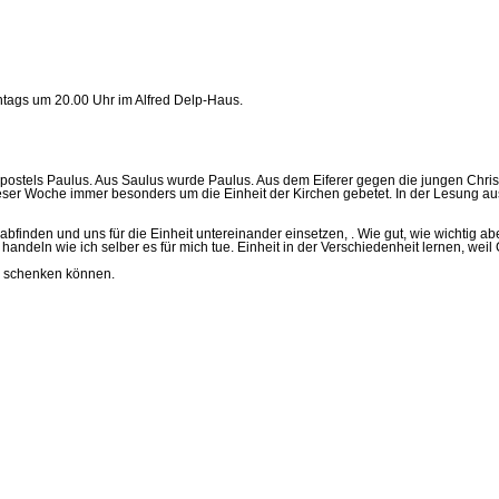
ontags um 20.00 Uhr im Alfred Delp-Haus.
postels Paulus. Aus Saulus wurde Paulus. Aus dem Eiferer gegen die jungen Christ
ser Woche immer besonders um die Einheit der Kirchen gebetet. In der Lesung aus 
 abfinden und uns für die Einheit untereinander einsetzen, . Wie gut, wie wichtig 
deln wie ich selber es für mich tue. Einheit in der Verschiedenheit lernen, weil Go
h schenken können.