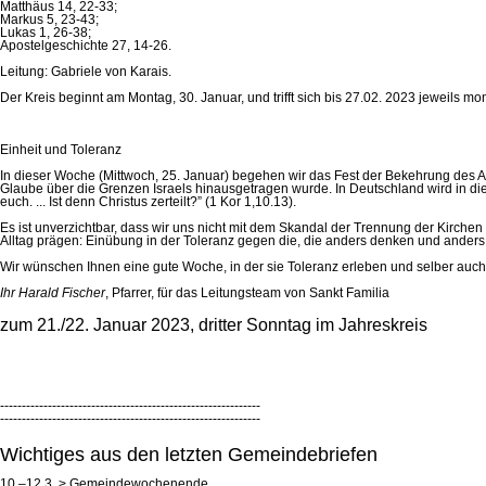
Matthäus 14, 22-33;
Markus 5, 23-43;
Lukas 1, 26-38;
Apostelgeschichte 27, 14-26.
Leitung: Gabriele von Karais.
Der Kreis beginnt am Montag, 30. Januar, und trifft sich bis 27.02. 2023 jeweils m
Einheit und Toleranz
In dieser Woche (Mittwoch, 25. Januar) begehen wir das Fest der Bekehrung des A
Glaube über die Grenzen Israels hinausgetragen wurde. In Deutschland wird in die
euch. ... Ist denn Christus zerteilt?” (1 Kor 1,10.13).
Es ist unverzichtbar, dass wir uns nicht mit dem Skandal der Trennung der Kirchen
Alltag prägen: Einübung in der Toleranz gegen die, die anders denken und anders han
Wir wünschen Ihnen eine gute Woche, in der sie Toleranz erleben und selber auc
Ihr Harald Fischer
, Pfarrer, für das Leitungsteam von Sankt Familia
zum 21./22. Januar 2023, dritter Sonntag im Jahreskreis
------------------------------------------------------------
------------------------------------------------------------
Wichtiges aus den letzten Gemeindebriefen
10.–12.3. > Gemeindewochenende