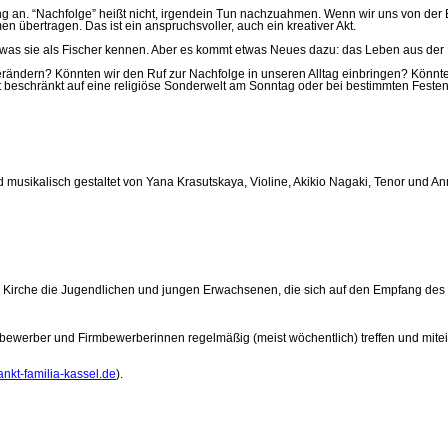
ng an. “Nachfolge” heißt nicht, irgendein Tun nachzuahmen. Wenn wir uns von der
bertragen. Das ist ein anspruchsvoller, auch ein kreativer Akt.
an, was sie als Fischer kennen. Aber es kommt etwas Neues dazu: das Leben aus de
verändern? Könnten wir den Ruf zur Nachfolge in unseren Alltag einbringen? Könnte
ht beschränkt auf eine religiöse Sonderwelt am Sonntag oder bei bestimmten Fest
musikalisch gestaltet von Yana Krasutskaya, Violine, Akikio Nagaki, Tenor und Ann
 Kirche die Jugendlichen und jungen Erwachsenen, die sich auf den Empfang des
bewerber und Firmbewerberinnen regelmäßig (meist wöchentlich) treffen und mitei
nkt-familia-kassel.de
).