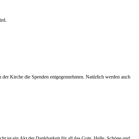
ird.
n der Kirche die Spenden entgegennehmen. Natürlich werden auch
t ist ein Akt der Dankbarkeit für all das Gute, Helle, Schöne und