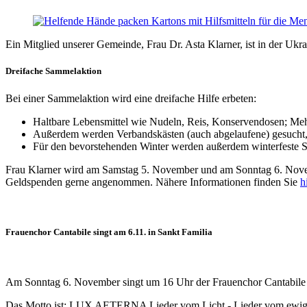
Ein Mitglied unserer Gemeinde, Frau Dr. Asta Klarner, ist in der Ukra
Dreifache Sammelaktion
Bei einer Sammelaktion wird eine dreifache Hilfe erbeten:
Haltbare Lebensmittel wie Nudeln, Reis, Konservendosen; Meh
Außerdem werden Verbandskästen (auch abgelaufene) gesucht, d
Für den bevorstehenden Winter werden außerdem winterfeste S
Frau Klarner wird am Samstag 5. November und am Sonntag 6. Novem
Geldspenden gerne angenommen. Nähere Informationen finden Sie
h
Frauenchor Cantabile singt am 6.11. in Sankt Familia
Am Sonntag 6. November singt um 16 Uhr der Frauenchor Cantabile u
Das Motto ist: LUX AETERNA Lieder vom Licht - Lieder vom ewigen Lic