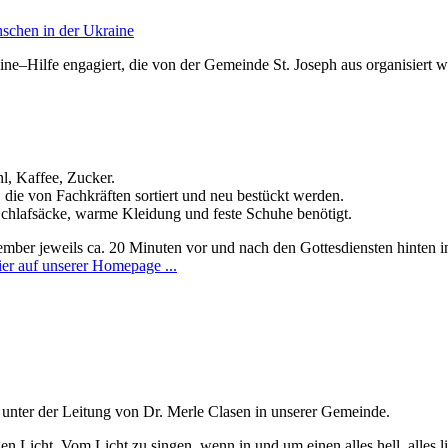
ine–Hilfe engagiert, die von der Gemeinde St. Joseph aus organisiert w
l, Kaffee, Zucker.
ie von Fachkräften sortiert und neu bestückt werden.
chlafsäcke, warme Kleidung und feste Schuhe benötigt.
ber jeweils ca. 20 Minuten vor und nach den Gottesdiensten hinten i
ier auf unserer Homepage ...
nter der Leitung von Dr. Merle Clasen in unserer Gemeinde.
ht. Vom Licht zu singen, wenn in und um einen alles hell, alles lich