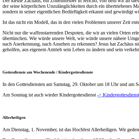
Der kleine Zachäus, ein Zolleintreiber in Jericho, von dem wir an d
der seine körperlichen Unzulänglichkeiten durch ein übertriebenes Mac
sondern in seiner eigentlichen Bedürftigkeit erkannt und gewürdigt w
Ist das nicht ein Modell, das in den vielen Problemen unserer Zeit e
Nicht nur die waffenstarrenden Despoten, die wir an vielen Orten e
übertünchen. Wie würde unsere Welt, wie würde unsere nähere Umge
nach Anerkennung, nach Ansehen zu erkennen? Jesus hat Zachäus nich
geholfen, aus eigenem Antrieb sein Leben zu ändern und sein verkehr
Gottesdienste am Wochenende / Kindergottesdienste
In den Gottesdiensten am Samstag, 29. Oktober um 18 Uhr und am So
Am Sonntag ist auch wieder Kindergottesdienst
-> Kindergottesdiens
Allerheiligen
Am Dienstag, 1. November, ist das Hochfest Allerheiligen. Wir gedenk