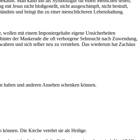
n bekannt. Man kann ihn als Symbolfigur für einen Menschen sehen,
mit Jesus nicht bloßgestellt, nicht ausgeschimpft, nicht bestraft,
ständnis und bringt ihn zu einer menschlicheren Lebenshaltung.
er, wollen mit einem Imponiergehabe eigene Unsicherheiten
hinter der Maskerade die oft verborgene Sehnsucht nach Zuwendung,
 wahren und sich selber neu zu verstehen. Das wiederum hat Zachäus
hen haben und anderen Ansehen schenken können.
 können. Die Kirche verehrt sie als Heilige.