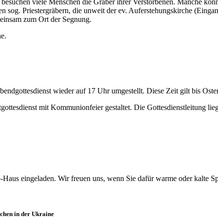
besuchen viele Menschen die Gräber ihrer Verstorbenen. Manche können
n sog. Priestergräbern, die unweit der ev. Auferstehungskirche (Eingan
meinsam zum Ort der Segnung.
he.
ndgottesdienst wieder auf 17 Uhr umgestellt. Diese Zeit gilt bis Oste
ttesdienst mit Kommunionfeier gestaltet. Die Gottesdienstleitung lieg
Haus eingeladen. Wir freuen uns, wenn Sie dafür warme oder kalte Sp
chen in der Ukraine