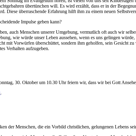
iesem Sonntag im Evangelium hören, ist vielen von uns seit Kindertage
htgebahren übertünchen will. Es wird erzählt, dass er in der Begegnung 
ird. Diese überraschende Erfahrung hilft ihm zu einem neuen Selbstver
ntscheidende Impulse geben kann?
rleben, auch Menschen unserer Umgebung, vermutlich oft auch wir selb
bung, wie würde unser Leben aussehen, wenn es uns gelingen würde, 
t mit Vorwürfen überschüttet, sondern ihm geholfen, sein Gesicht zu
tes Verhalten aufzugeben.
nntag, 30. Oktober um 10.30 Uhr feiern wir, dass wir bei Gott Anse
t
.
en der Menschen, die ein Vorbild christlichen, gelungenen Lebens sein