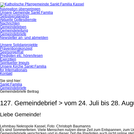
Navigation überspringen
Unsere Gemeinde Sankt Familia
Selbstverständnis
Aktuelle Gottesdienste
Nachrichten
Gemeindeleben
Gemeindeleitung
Gemeindebriefe
Newsletter an- und abmelden
Unsere Solidarprojekte
Präventionskonzept
Seelsorge/Rat
Predigten etc. hören/lesen
Exerzitien
Spiritueller Impuls
Unsere Kirche Sankt Familia
for Internationals
Kontakt
Sie sind hier:
Sankt Familia
Gemeindebriefe
Gemeindebriefe Beitrag
127. Gemeindebrief > vom 24. Juli bis 28. Au
Liebe Gemeinde!
Lehmbau Nekropole Kassel, Foto: Christoph Baumanns
Es sind Sommerferien. Viele Menschen nutzen diese Zeit zum Entspannen, zum Urlau
Gemeindebriefe verschicken und in dieser Zeit die Predigten auch nicht online stel