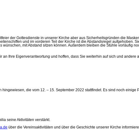
eier der Gottesdienste in unserer Kirche aber aus Sicherheitsgründen die Maskenpf
enschiffen und im vorderen Teil der Kirche ist die Abstandsregel aufgehoben. Sie h
das wünschen, mit Abstand sitzen können. Außerdem bleiben die Stühle vorläufig no
 Ihre Eigenverantwortung und hoffen, dass Sie weiterhin auf sich und andere ach
hingewiesen, die vom 12. – 15. September 2022 stattfindet. Es sind noch einige Pl
ia seine Aktivitäten verstärkt.
ia.de
über die Vereinsaktivitäten und über die Geschichte unserer Kirche informieren.