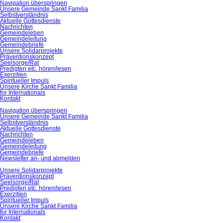
Navigation überspringen
Unsere Gemeinde Sankt Familia
Selbstverständnis
Aktuelle Gottesdienste
Nachrichten
Gemeindeleben
Gemeindeleitung
Gemeindebriefe
Unsere Solidarprojekte
Präventionskonzept
Seelsorge/Rat
Predigten etc. hören/lesen
Exerzitien
Spiritueller Impuls
Unsere Kirche Sankt Familia
for Internationals
Kontakt
Navigation überspringen
Unsere Gemeinde Sankt Familia
Selbstverständnis
Aktuelle Gottesdienste
Nachrichten
Gemeindeleben
Gemeindeleitung
Gemeindebriefe
Newsletter an- und abmelden
Unsere Solidarprojekte
Präventionskonzept
Seelsorge/Rat
Predigten etc. hören/lesen
Exerzitien
Spiritueller Impuls
Unsere Kirche Sankt Familia
for Internationals
Kontakt