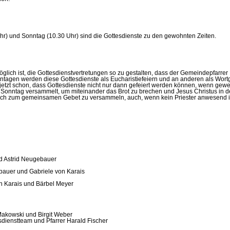
Uhr) und Sonntag (10.30 Uhr) sind die Gottesdienste zu den gewohnten Zeiten.
 möglich ist, die Gottesdienstvertretungen so zu gestalten, dass der Gemeindepfar
ntagen werden diese Gottesdienste als Eucharistiefeiern und an anderen als Wort
etzt schon, dass Gottesdienste nicht nur dann gefeiert werden können, wenn geweih
onntag versammelt, um miteinander das Brot zu brechen und Jesus Christus in der 
h zum gemeinsamen Gebet zu versammeln, auch, wenn kein Priester anwesend ist. W
nd Astrid Neugebauer
ebauer und Gabriele von Karais
on Karais und Bärbel Meyer
Makowski und Birgit Weber
sdienstteam und Pfarrer Harald Fischer