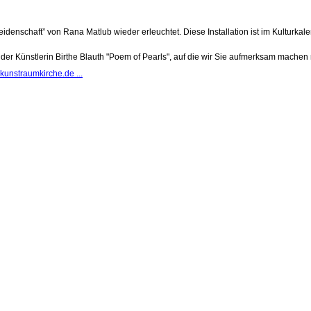
“Leidenschaft” von Rana Matlub wieder erleuchtet. Diese Installation ist im Kulturk
n der Künstlerin Birthe Blauth "Poem of Pearls", auf die wir Sie aufmerksam machen
unstraumkirche.de ...