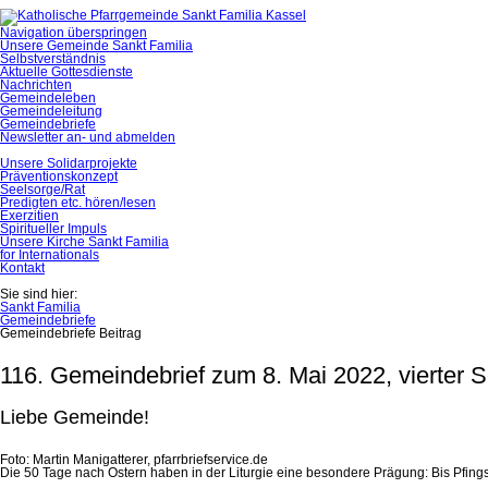
Navigation überspringen
Unsere Gemeinde Sankt Familia
Selbstverständnis
Aktuelle Gottesdienste
Nachrichten
Gemeindeleben
Gemeindeleitung
Gemeindebriefe
Newsletter an- und abmelden
Unsere Solidarprojekte
Präventionskonzept
Seelsorge/Rat
Predigten etc. hören/lesen
Exerzitien
Spiritueller Impuls
Unsere Kirche Sankt Familia
for Internationals
Kontakt
Sie sind hier:
Sankt Familia
Gemeindebriefe
Gemeindebriefe Beitrag
116. Gemeindebrief zum 8. Mai 2022, vierter S
Liebe Gemeinde!
Foto: Martin Manigatterer, pfarrbriefservice.de
Die 50 Tage nach Ostern haben in der Liturgie eine besondere Prägung: Bis Pfingst