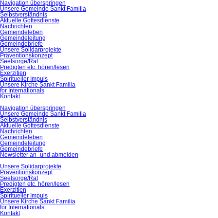
Navigation überspringen
Unsere Gemeinde Sankt Familia
Selbstverständnis
Aktuelle Gottesdienste
Nachrichten
Gemeindeleben
Gemeindeleitung
Gemeindebriefe
Unsere Solidarprojekte
Präventionskonzept
Seelsorge/Rat
Predigten etc. hören/lesen
Exerzitien
Spiritueller Impuls
Unsere Kirche Sankt Familia
for Internationals
Kontakt
Navigation überspringen
Unsere Gemeinde Sankt Familia
Selbstverständnis
Aktuelle Gottesdienste
Nachrichten
Gemeindeleben
Gemeindeleitung
Gemeindebriefe
Newsletter an- und abmelden
Unsere Solidarprojekte
Präventionskonzept
Seelsorge/Rat
Predigten etc. hören/lesen
Exerzitien
Spiritueller Impuls
Unsere Kirche Sankt Familia
for Internationals
Kontakt