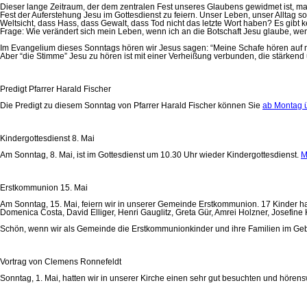
Dieser lange Zeitraum, der dem zentralen Fest unseres Glaubens gewidmet ist, mach
Fest der Auferstehung Jesu im Gottesdienst zu feiern. Unser Leben, unser Alltag 
Weltsicht, dass Hass, dass Gewalt, dass Tod nicht das letzte Wort haben? Es gibt 
Frage: Wie verändert sich mein Leben, wenn ich an die Botschaft Jesu glaube, wen
Im Evangelium dieses Sonntags hören wir Jesus sagen: “Meine Schafe hören auf mei
Aber “die Stimme” Jesu zu hören ist mit einer Verheißung verbunden, die stärkend
Predigt Pfarrer Harald Fischer
Die Predigt zu diesem Sonntag von Pfarrer Harald Fischer können Sie
ab Montag ü
Kindergottesdienst 8. Mai
Am Sonntag, 8. Mai, ist im Gottesdienst um 10.30 Uhr wieder Kindergottesdienst.
M
Erstkommunion 15. Mai
Am Sonntag, 15. Mai, feiern wir in unserer Gemeinde Erstkommunion. 17 Kinder h
Domenica Costa, David Elliger, Henri Gauglitz, Greta Gür, Amrei Holzner, Josefi
Schön, wenn wir als Gemeinde die Erstkommunionkinder und ihre Familien im Geb
Vortrag von Clemens Ronnefeldt
Sonntag, 1. Mai, hatten wir in unserer Kirche einen sehr gut besuchten und höre