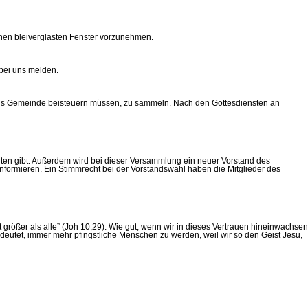
chen bleiverglasten Fenster vorzunehmen.
bei uns melden.
r als Gemeinde beisteuern müssen, zu sammeln. Nach den Gottesdiensten an
iten gibt. Außerdem wird bei dieser Versammlung ein neuer Vorstand des
nformieren. Ein Stimmrecht bei der Vorstandswahl haben die Mitglieder des
größer als alle” (Joh 10,29). Wie gut, wenn wir in dieses Vertrauen hineinwachsen
eutet, immer mehr pfingstliche Menschen zu werden, weil wir so den Geist Jesu,