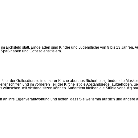
eld im Eichsfeld statt. Eingeladen sind Kinder und Jugendliche von 9 bis 13 Jahre
Spaß haben und Gottesdienst feiern.
eier der Gottesdienste in unserer Kirche aber aus Sicherheitsgründen die Maskenpf
enschiffen und im vorderen Teil der Kirche ist die Abstandsregel aufgehoben. Sie h
das wünschen, mit Abstand sitzen können. Außerdem bleiben die Stühle vorläufig no
 Ihre Eigenverantwortung und hoffen, dass Sie weiterhin auf sich und andere ach