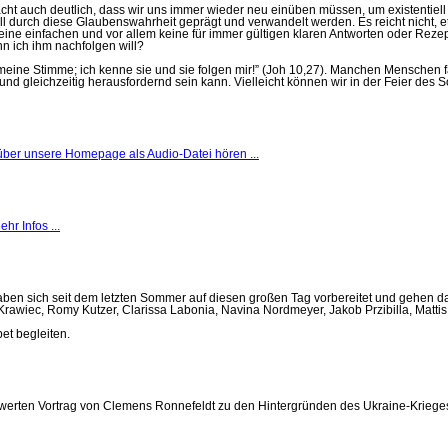
t auch deutlich, dass wir uns immer wieder neu einüben müssen, um existentiell zu
soll durch diese Glaubenswahrheit geprägt und verwandelt werden. Es reicht nicht
keine einfachen und vor allem keine für immer gültigen klaren Antworten oder Rezep
n ich ihm nachfolgen will?
ne Stimme; ich kenne sie und sie folgen mir!” (Joh 10,27). Manchen Menschen fällt
 und gleichzeitig herausfordernd sein kann. Vielleicht können wir in der Feier d
ber unsere Homepage als Audio-Datei hören ...
ehr Infos ...
aben sich seit dem letzten Sommer auf diesen großen Tag vorbereitet und gehen d
ne Krawiec, Romy Kutzer, Clarissa Labonia, Navina Nordmeyer, Jakob Przibilla, Ma
et begleiten.
nswerten Vortrag von Clemens Ronnefeldt zu den Hintergründen des Ukraine-Kriege