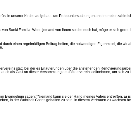
Gerüst in unserer Kirche aufgebaut, um Probeuntersuchungen an einem der zahlrei
s von Sankt Familia. Wenn jemand von Ihnen solche noch hat, möge er sich gerne 
nd durch einen regelmäßigen Beitrag helfen, die notwendigen Eigenmittel, die wi
n.
ervereins statt, bei der es Erläuterungen über die anstehenden Renovierungsarbe
 auch als Gast an dieser Versammlung des Fördervereins teilnehmen, um sich zu i
 im Evangelium sagen: “Niemand kann sie der Hand meines Vaters entreißen. Er ist 
en, in der Wahrheit Gottes gehalten zu sein. In diesem Vertrauen zu wachsen bed