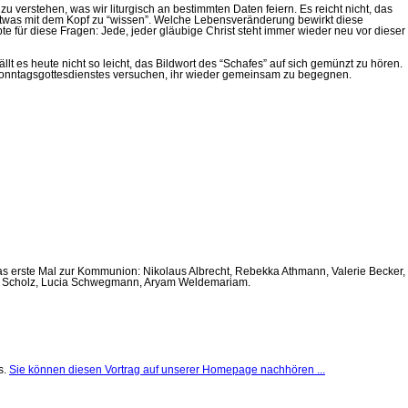
 verstehen, was wir liturgisch an bestimmten Daten feiern. Es reicht nicht, das
, etwas mit dem Kopf zu “wissen”. Welche Lebensveränderung bewirkt diese
te für diese Fragen: Jede, jeder gläubige Christ steht immer wieder neu vor dieser
 es heute nicht so leicht, das Bildwort des “Schafes” auf sich gemünzt zu hören.
es Sonntagsgottesdienstes versuchen, ihr wieder gemeinsam zu begegnen.
as erste Mal zur Kommunion: Nikolaus Albrecht, Rebekka Athmann, Valerie Becker,
ttis Scholz, Lucia Schwegmann, Aryam Weldemariam.
s.
Sie können diesen Vortrag auf unserer Homepage nachhören ...