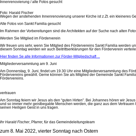
Innenrenovierung / alte Fotos gesucht
Foto: Harald Fischer
Wegen der anstehenden Innenrenovierung unserer Kirche ist z.Zt. ein kleineres 
Alte Fotos von Sankt Familia gesucht
Im Rahmen der Vorbereitungen sind die Architekten auf der Suche nach alten Foto
Werden Sie Mitglied im Förderverein
Wir freuen uns sehr, wenn Sie Mitglied des Fördervereins Sankt Familia werden u
diesem Sonntag werden wir auch Beitrittserklärungen für den Förderverein verteile
Hier finden Se alle Informationen zur Förder-Mitgliedschaft ...
Mitgliederversammlung am 9. Juni
Am Donnerstag, 9. Juni, findet um 19.30 Uhr eine Mitgliederversammlung des Förd
Fördervereins gewählt. Gerne können Sie als Mitglied der Gemeinde Sankt Familia
Fördervereins.
vertrauen
Am Sonntag feiern wir Jesus als den “guten Hirten”. Bei Johannes hören wir Jesus
und so immer mehr geistbegabte Menschen werden, die ganz aus dem Vertrauen leb
seinen Heiligen Geist in uns tragen.
Ihr Harald Fischer
, Pfarrer, für das Gemeindeleitungsteam
zum 8. Mai 2022, vierter Sonntag nach Ostern