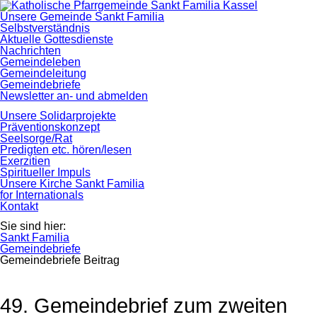
Navigation
Unsere Gemeinde Sankt Familia
überspringen
Selbstverständnis
Aktuelle Gottesdienste
Nachrichten
Gemeindeleben
Gemeindeleitung
Gemeindebriefe
Newsletter an- und abmelden
Unsere Solidarprojekte
Präventionskonzept
Seelsorge/Rat
Predigten etc. hören/lesen
Exerzitien
Spiritueller Impuls
Unsere Kirche Sankt Familia
for Internationals
Kontakt
Sie sind hier:
Sankt Familia
Gemeindebriefe
Gemeindebriefe Beitrag
49. Gemeindebrief zum zweiten