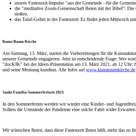
unsere Fastenzeit-Impulse "aus der Gemeinde - für die Gemeind
die "meditative Zoom-Gemeinschaft Beten mit der Bibel": Die G
stoßen.
das Taizé-Gebet in der Fastenzeit: Es findet jeden Mittwoch u
Kunst Raum Kirche
Am Samstag, 13. März, starten die Vorbereitungen für die Kunstakti
unserer Gemeinde engagieren. Jetzt ist entscheidende Frage: Wer wi
"docKIK" bei der Ideen-Präsentation am 13. März 2021, ab 12 Uhr: fün
und seine Meinung kundtun. Alle Infos auf
www.kunstraumkirche.de
Sankt Familia-Sommerfreizeit 2021
In den Sommerferien werden wir wieder eine Kinder- und Jugendfreize
Sollten die Umstände der Pandemie eine solche Fahrt wider Erwarten 
Wir wünschen Ihnen, dass diese Fastenzeit Ihnen hilft, mehr das zu f