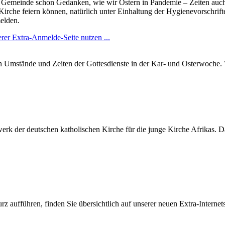
r Gemeinde schon Gedanken, wie wir Ostern in Pandemie – Zeiten auch l
Kirche feiern können, natürlich unter Einhaltung der Hygienevorschrif
melden.
erer Extra-Anmelde-Seite nutzen ...
Umstände und Zeiten der Gottesdienste in der Kar- und Osterwoche. W
werk der deutschen katholischen Kirche für die junge Kirche Afrikas. 
z aufführen, finden Sie übersichtlich auf unserer neuen Extra-Internets