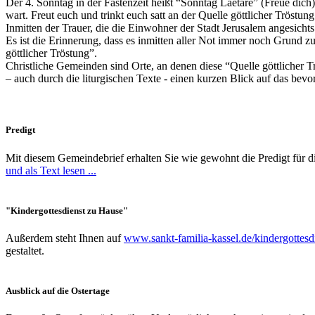
Der 4. Sonntag in der Fastenzeit heißt “Sonntag Laetare” (Freue dich)
wart. Freut euch und trinkt euch satt an der Quelle göttlicher Tröstung
Inmitten der Trauer, die die Einwohner der Stadt Jerusalem angesichts
Es ist die Erinnerung, dass es inmitten aller Not immer noch Grund z
göttlicher Tröstung”.
Christliche Gemeinden sind Orte, an denen diese “Quelle göttlicher T
– auch durch die liturgischen Texte - einen kurzen Blick auf das bevo
Predigt
Mit diesem Gemeindebrief erhalten Sie wie gewohnt die Predigt für d
und als Text lesen ...
"Kindergottesdienst zu Hause"
Außerdem steht Ihnen auf
www.sankt-familia-kassel.de/kindergottesd
gestaltet.
Ausblick auf die Ostertage