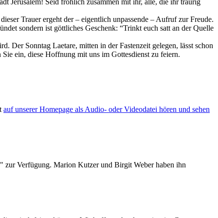
t Jerusalem! Seid fröhlich zusammen mit ihr, alle, die ihr traurig
 dieser Trauer ergeht der – eigentlich unpassende – Aufruf zur Freude.
ndet sondern ist göttliches Geschenk: “Trinkt euch satt an der Quelle
d. Der Sonntag Laetare, mitten in der Fastenzeit gelegen, lässt schon
 Sie ein, diese Hoffnung mit uns im Gottesdienst zu feiern.
xt
auf unserer Homepage als Audio- oder Videodatei hören und sehen
e" zur Verfügung. Marion Kutzer und Birgit Weber haben ihn