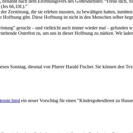
, benannt nach dem Eröffnungsvers des Gottesdienstes: “Freue dich, Stad
 (Jes 66,10f.).”
 der Zerstörung, die sie erleben mussten, zu bewältigen hatten, inmitten
ur Hoffnung gibt. Diese Hoffnung ist nicht in den Menschen selber begrü
röstung” gesucht – und vielleicht auch immer wieder mal – gefunden wir
rstehende Osterfest zu, um uns in dieser Hoffnung zu stärken. Wir laden
iesen Sonntag, diesmal von Pfarrer Harald Fischer. Sie können den Te
ienste.html
ein neuer Vorschlag für einen "Kindergottesdienst zu Haus