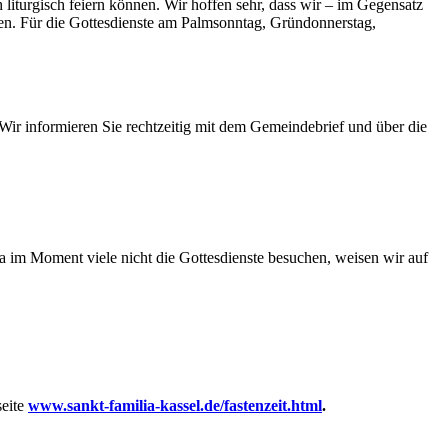
iturgisch feiern können. Wir hoffen sehr, dass wir – im Gegensatz
ten. Für die Gottesdienste am Palmsonntag, Gründonnerstag,
ir informieren Sie rechtzeitig mit dem Gemeindebrief und über die
Da im Moment viele nicht die Gottesdienste besuchen, weisen wir auf
eite
www.sankt-familia-kassel.de/fastenzeit.html
.