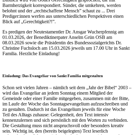
Barmherzigkeit korrespondiert. Sünder, die umkehren, werden
belohnt und der „rechtschaffene Mensch” schaut zu ... Drei
Prediger:innen werfen aus unterschiedlichen Perspektiven einen
Blick auf „Gerechtigkeit?!”.
Es predigen der Neutestamentler Dr. Ansgar Wucherpfennig am
01.03.2026, der Benediktinerpater Anselm Grün OSB am
08.03.2026 sowie die Präsidentin des Bundessozialgerichts Dr.
Christine Fuchsloch am 15.03.2026 jeweils um 17.00 Uhr in Sankt
Familia. Herzliche Einladung!
Einladung: Das Evangeliar von Sankt Familia mitgestalten
Schon seit vielen Jahren – nämlich seit dem „Jahr der Bibel“ 2003 –
wird das Evangeliar an jedem Sonntag einem Mitglied der
Gemeinde oder einer Familie mitgegeben, zusammen mit der Bitte,
im Laufe der Woche das Sonntagsevangelium aufzuschreiben und
zu gestalten. Dadurch ist das Evangelium jeweils für eine Woche
Teil des Alltags zuhause: Gelegenheit, den Text intensiv
kennenzulernen und sich persönlich mit den Worten zu verbinden.
Die Gestaltung muss nicht anspruchsvoll oder besonders kreativ
sein. Wichtig ist, den (bereits beigelegten) Text leserlich