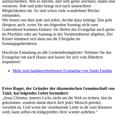
aufzuschreiben. Wer es möchte, darf sehr gerne zeichnen, malen und
verzieren. Jede und jeder bringt sich nach seinen/ihren
Möglichkeiten ein. So sind schon viele wunderbare Bücher
entstanden.
Wir freuen uns über jede und jeden, der/die dazu beiträgt. Das geht
übrigens auch, wenn Sie am folgenden Sonntag nicht zum
Gottesdienst kommen können: Sie dürfen das Evangeliar auch gerne
im Pfarrbüro oder am Samstag in der Vorabendmesse abgeben. Der
Küster kümmert sich dann um die Übergabe im
Sonntagsgottesdienst.
Herzliche Einladung an alle Gemeindemitglieder: Nehmen Sie das
Evangeliar mit nach Hause und lassen Sie sich vom Bibeltext
inspirieren!
Mehr zum handgeschriebenen Evangeliar von Sankt Familia
Frère Roger, der Gründer der ökumenischen Gemeinschaft von
Taizé, hat folgendes Gebet formuliert:
„Jesus Christus, inneres Licht, nicht um die Welt zu richten, bist du
gekommen, sondern damit durch dich jeder Mensch gerettet,
versöhnt ist. Und wenn die versöhnende Liebe in dir zum Brennen
wird, kann selbst ein leidgeprüftes Herz wieder aufleben.“