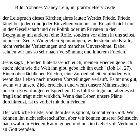
Bild: Yohanes Vianey Lein, in: pfarrbriefservice.de
der Leitspruch dieses Kirchenjahres lautet: Werdet Friede. Friede
fängt bei jedem und jeder Einzelnen von uns an. Er spielt nicht nur
in der Gesellschaft und der Politik oder im Privaten in der
Begegnung mit anderen eine Rolle, sondern vor allem in uns selbst,
in unserer Seele. Wir erleben Spannungen, widerstrebende Kräfte,
nicht verheilte Verletzungen und manches Unversöhnte. Dabei
sehnen wir uns so sehr nach Versöhnung und innerem Frieden.
Jesus sagt: „Frieden hinterlasse ich euch, meinen Frieden gebe ich
euch; nicht wie die Welt ihn gibt, gebe ich ihn euch“ (Joh 14, 27).
Einen oberflächlichen Frieden, eine Zufriedenheit empfinden wir,
wenn das Leben nach unseren Vorstellungen verläuft. Es tut uns gut,
wenn wir unsere Ziele erreichen und wenn unsere Mitmenschen
unseren Erwartungen entsprechen. Das fühlt sich gut an, aber es ist
fragil und trägt nicht wirklich. Wenn das Leben unsere Pläne
durchkreuzt, ist es vorbei mit dem Frieden.
Der wirkliche Friede, von dem Jesus spricht, kommt von Gott. Wir
können ihn nicht selbst schaffen, aber wir können unserer Sehnsucht
nach wahrem Frieden Raum geben und uns im Gebet voll Vertrauen
an Gott wenden.