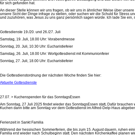
für sich gefunden hat.
An dieser Stelle können wir uns fragen, ob wir uns in ähnlicher Weise über unsere 
unsere Sicht der Dinge infrage zu stellen, oder suchen wir die Schuld für Stress u
und zuzuhören, was Jesus zu uns ganz persönlich sagen würde. Ich lade Sie ein, s
Gottesdienste 19./20. und 26./27. Juli
Samstag, 19. Juli, 18.00 Uhr: Vorabendmesse
Sonntag, 20. Juli, 10.30 Uhr: Eucharistiefeier
Samstag, 26. Juli, 18.00 Uhr: Wortgottesdienst mit Kommunionfeier
Sonntag, 27. Juli, 18.00 Uhr: Eucharistiefeier
Die Gottesdienstordnung der nächsten Woche finden Sie hier:
Aktuelle Gottesdienste
27.07. > Kuchenspenden für das SonntagsEssen
Am Sonntag, 27 Juli 2025 findet wieder das SonntagsEssen statt
.
Dafür brauchen 
Kuchen dann bitte am Sonntag vor dem Gottesdienst im Alfred-Delp-Haus abgeben.
Ferienzeit in Sankt Familia
Während der hessischen Sommerferien, die bis zum 15. August dauern, ruhen eini
Familia erst wieder nach Schulbeginn statt. Den nächsten Kirchenkaffee planen wir