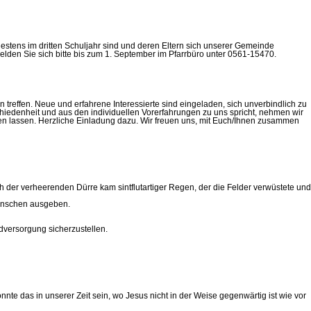
tens im dritten Schuljahr sind und deren Eltern sich unserer Gemeinde
elden Sie sich bitte bis zum 1. September im Pfarrbüro unter 0561-15470.
treffen. Neue und erfahrene Interessierte sind eingeladen, sich unverbindlich zu
chiedenheit und aus den individuellen Vorerfahrungen zu uns spricht, nehmen wir
nen lassen. Herzliche Einladung dazu. Wir freuen uns, mit Euch/Ihnen zusammen
der verheerenden Dürre kam sintflutartiger Regen, der die Felder verwüstete und
Menschen ausgeben.
dversorgung sicherzustellen.
te das in unserer Zeit sein, wo Jesus nicht in der Weise gegenwärtig ist wie vor