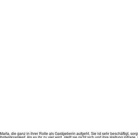
ta, die ganz in ihrer Rolle als Gastgeberin aufgeht. Sie ist sehr beschäftigt, sorgt
stwirksamkeit. Als es ihr zu viel wird, stellt sie nicht sich und ihre Haltung infrag