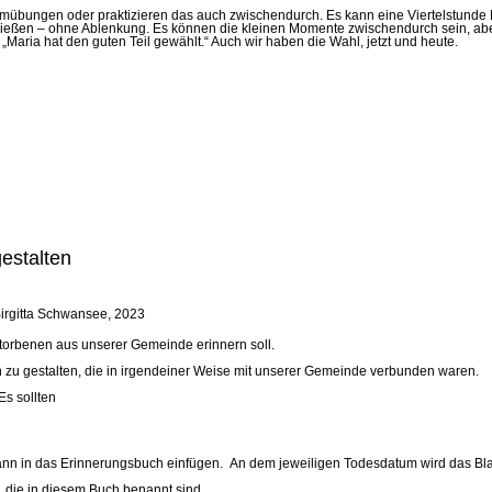
temübungen oder praktizieren das auch zwischendurch. Es kann eine Viertelstund
nießen – ohne Ablenkung. Es können die kleinen Momente zwischendurch sein, abe
Maria hat den guten Teil gewählt.“ Auch wir haben die Wahl, jetzt und heute.
estalten
storbenen aus unserer Gemeinde erinnern soll.
nen zu gestalten, die in irgendeiner Weise mit unserer Gemeinde verbunden waren.
Es sollten
es dann in das Erinnerungsbuch einfügen. An dem jeweiligen Todesdatum wird das B
 die in diesem Buch benannt sind.