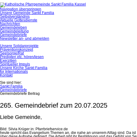
Navigation überspringen
Unsere Gemeinde Sankt Familia
Selbstverständnis
Aktuelle Gottesdienste
Nachrichten
Gemeindeleben
Gemeindeleitung
Gemeindebriefe
Newsletter an- und abmelden
Unsere Solidarprojekte
Präventionskonzept
Seelsorge/Rat
Predigten etc. hören/lesen
Exerzitien
Spiritueller Impuls
Unsere Kirche Sankt Familia
for Internationals
Kontakt
Sie sind hier:
Sankt Familia
Gemeindebriefe
Gemeindebriefe Beitrag
265. Gemeindebrief zum 20.07.2025
Liebe Gemeinde,
Bild: Silvia Krüger in: Pfarrbriefservice.de
heute spricht das Evangelium Themen an, die nahe an unserem Alltag sind. Da ist Mar
über diese Aufgabe definiert. Die Arbeit gibt ihr Bestätigung und das Gefühl von Selb