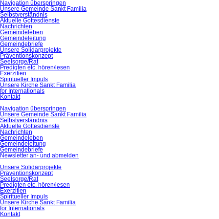
Navigation überspringen
Unsere Gemeinde Sankt Familia
Selbstverständnis
Aktuelle Gottesdienste
Nachrichten
Gemeindeleben
Gemeindeleitung
Gemeindebriefe
Unsere Solidarprojekte
Präventionskonzept
Seelsorge/Rat
Predigten etc. hören/lesen
Exerzitien
Spiritueller Impuls
Unsere Kirche Sankt Familia
for Internationals
Kontakt
Navigation überspringen
Unsere Gemeinde Sankt Familia
Selbstverständnis
Aktuelle Gottesdienste
Nachrichten
Gemeindeleben
Gemeindeleitung
Gemeindebriefe
Newsletter an- und abmelden
Unsere Solidarprojekte
Präventionskonzept
Seelsorge/Rat
Predigten etc. hören/lesen
Exerzitien
Spiritueller Impuls
Unsere Kirche Sankt Familia
for Internationals
Kontakt