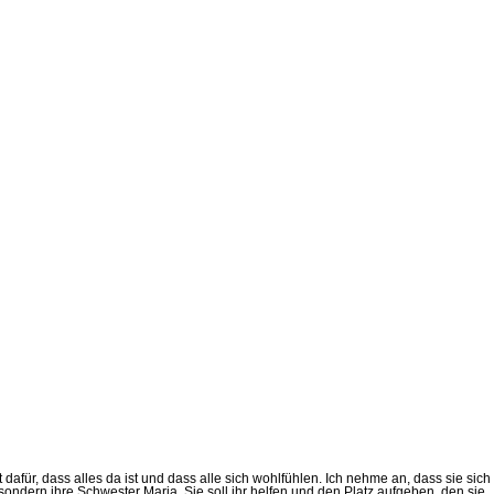
 dafür, dass alles da ist und dass alle sich wohlfühlen. Ich nehme an, dass sie sich
e, sondern ihre Schwester Maria. Sie soll ihr helfen und den Platz aufgeben, den sie