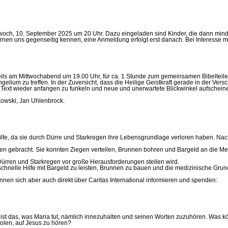
ch, 10. September 2025 um 20 Uhr. Dazu eingeladen sind Kinder, die dann mindes
rnen uns gegenseitig kennen, eine Anmeldung erfolgt erst danach. Bei Interesse m
ils am Mittwochabend um 19.00 Uhr, für ca. 1 Stunde zum gemeinsamen Bibelteilen 
ium zu treffen. In der Zuversicht, dass die Heilige Geistkraft gerade in der Vers
r Text wieder anfangen zu funkeln und neue und unerwartete Blickwinkel aufschei
kowski, Jan Uhlenbrock.
e, da sie durch Dürre und Starkregen ihre Lebensgrundlage verloren haben. Nach 
hen gebracht. Sie konnten Ziegen verteilen, Brunnen bohren und Bargeld an die 
Dürren und Starkregen vor große Herausforderungen stellen wird.
schnelle Hilfe mit Bargeld zu leisten, Brunnen zu bauen und die medizinische Grun
nnen sich aber auch direkt über Caritas International informieren und spenden:
st das, was Maria tut, nämlich innezuhalten und seinen Worten zuzuhören. Was könn
olen, auf Jesus zu hören?