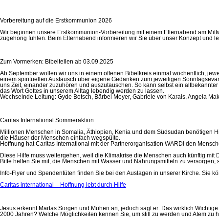
Vorbereitung auf die Erstkommunion 2026
Wir beginnen unsere Erstkommunion-Vorbereitung mit einem Elternabend am Mittwo
zugehörig fühlen. Beim Elternabend informieren wir Sie über unser Konzept und le
Zum Vormerken: Bibelteilen ab 03.09.2025
Ab September wollen wir uns in einem offenen Bibelkreis einmal wöchentlich, jewe
einem spirituellen Austausch über eigene Gedanken zum jeweiligen Sonntagsevangel
uns Zeit, einander zuzuhören und auszutauschen. So kann selbst ein altbekannte
das Wort Gottes in unserem Alltag lebendig werden zu lassen.
Wechselnde Leitung: Gyde Botsch, Bärbel Meyer, Gabriele von Karais, Angela Ma
Caritas International Sommeraktion
Millionen Menschen in Somalia, Äthiopien, Kenia und dem Südsudan benötigen Hilf
die Häuser der Menschen einfach wegspülte.
Hoffnung hat Caritas International mit der Partnerorganisation WARDI den Mensc
Diese Hilfe muss weitergehen, weil die Klimakrise die Menschen auch künftig mit 
Bitte helfen Sie mit, die Menschen mit Wasser und Nahrungsmitteln zu versorgen, 
Info-Flyer und Spendentüten finden Sie bei den Auslagen in unserer Kirche. Sie kö
Caritas international – Hoffnung lebt durch Hilfe
Jesus erkennt Martas Sorgen und Mühen an, jedoch sagt er: Das wirklich Wichtige i
2000 Jahren? Welche Möglichkeiten kennen Sie, um still zu werden und Atem zu h