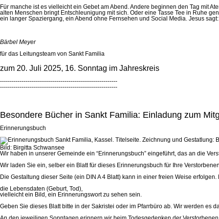
Für manche ist es vielleicht ein Gebet am Abend. Andere beginnen den Tag mit A
alten Menschen bringt Entschleunigung mit sich. Oder eine Tasse Tee in Ruhe ge
ein langer Spaziergang, ein Abend ohne Fernsehen und Social Media. Jesus sagt: „
Bärbel Meyer
für das Leitungsteam von Sankt Familia
zum 20. Juli 2025, 16. Sonntag im Jahreskreis
------------------------------------------------------------
------------------------------------------------------------
Besondere Bücher in Sankt Familia: Einladung zum Mitg
Erinnerungsbuch
Bild: Birgitta Schwansee
Wir haben in unserer Gemeinde ein “Erinnerungsbuch” eingeführt, das an die Ver
Wir laden Sie ein, selber ein Blatt für dieses Erinnerungsbuch für Ihre Verstorbe
Die Gestaltung dieser Seite (ein DIN A 4 Blatt) kann in einer freien Weise erfolgen. 
die Lebensdaten (Geburt, Tod),
vielleicht ein Bild, ein Erinnerungswort zu sehen sein.
Geben Sie dieses Blatt bitte in der Sakristei oder im Pfarrbüro ab. Wir werden 
An den jeweiligen Sonntagen erinnern wir beim Todesgedenken der Verstorbenen,