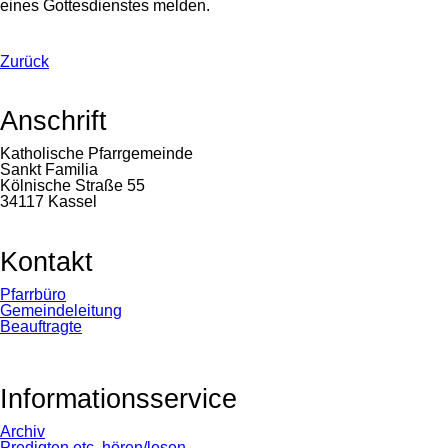
eines Gottesdienstes melden.
Zurück
Anschrift
Katholische Pfarrgemeinde
Sankt Familia
Kölnische Straße 55
34117 Kassel
Kontakt
Navigation
Pfarrbüro
überspringen
Gemeindeleitung
Beauftragte
Informationsservice
Navigation
Archiv
überspringen
Predigten etc. hören/lesen