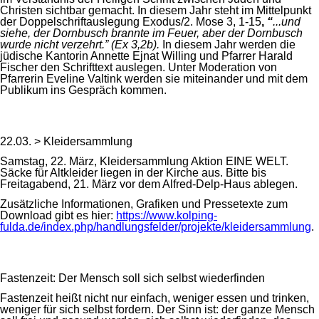
Christen sichtbar gemacht. In diesem Jahr steht im Mittelpunkt
der Doppelschriftauslegung
Exodus/2. Mose 3, 1-15
,
“
...und
siehe, der Dornbusch brannte im Feuer, aber der Dornbusch
wurde nicht verzehrt.” (Ex 3,2b).
In diesem Jahr werden die
jüdische Kantorin Annette Ejnat Willing und Pfarrer Harald
Fischer den Schrifttext auslegen. Unter Moderation von
Pfarrerin Eveline Valtink werden sie miteinander und mit dem
Publikum ins Gespräch kommen.
22.03. > Kleidersammlung
Samstag, 22. März, Kleidersammlung Aktion EINE WELT.
Säcke für Altkleider liegen in der Kirche aus. Bitte bis
Freitagabend, 21. März vor dem Alfred-Delp-Haus ablegen.
Zusätzliche Informationen, Grafiken und Pressetexte zum
Download gibt es hier:
https://www.kolping-
fulda.de/index.php/handlungsfelder/projekte/kleidersammlung
.
Fastenzeit: Der Mensch soll sich selbst wiederfinden
Fastenzeit heißt nicht nur einfach, weniger essen und trinken,
weniger für sich selbst fordern. Der Sinn ist: der ganze Mensch