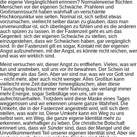
die eigene Vergänglichkeit erinnern? Normalerweise flüchten
Menschen vor der eigenen Schwäche. Prahlerei und
Großmannssucht haben wahrhaft un-verschämte
Hochkonjunktur wie selten. Normal ist, sich selbst etwas
vorzumachen, vielleicht selber daran zu glauben, dass man
unverwundbar ist, sich überlegen zu fühlen und es die anderen
auch spüren zu lassen. In der Fastenzeit geht es um das
Gegenteil: sich der eigenen Schwäche zu stellen, sich
einzugestehen, dass wir Schwächen haben, gar vergänglich
sind. In der Fastenzeit gilt es sogar, Kontakt mit der eigenen
Angst aufzunehmen, mit der Angst, es könnte nicht reichen, wer
und was wir wirklich sind.
Meist versuchen wir, dieser Angst zu entfliehen. Vieles, was wir
tun und anstreben, soll uns vor ihr bewahren. Der Schein ist
wichtiger als das Sein. Aber wir sind nur, was wir vor Gott sind
– nicht mehr, aber auch nicht weniger. Alles Großtun kann
vielleicht eine Zeit darüber hinwegtäuschen, aber diese
Täuschung braucht immer mehr Nahrung, sie verlangt immer
mehr Energie, sogar Selbstlüge von uns, um sie
aufrechtzuerhalten. Trotzdem wird diese Maske eines Tages
weggerissen und wir erkennen unsere ganze Wahrheit. Die
Umkehr, die in der Fastenzeit angestrebt wird, will sich dem
stellen, was wahr ist. Diese Umkehr kann ein Weg zu uns
selbst sein, ein Weg, die ganze eigene Identität mehr zu
erkennen, wahrhaftiger zu leben. Die christliche Botschaft
erinnert uns, dass wir
Sünder
sind, dass der Mangel und die
Unvollkommenheit Teil unserer eigenen Identität sind. Aber sie