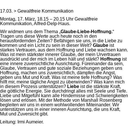
17.03. > Gewaltfreie Kommunikation
Montag, 17. März, 18.15 – 20.15 Uhr Gewaltfreie
Kommunikation, Alfred-Delp-Haus.
Wir widmen uns dem Thema „
Glaube-Liebe-Hoffnung.
“
Tragen uns diese Werte auch heute noch in den
herausfordernden Zeiten? Befähigen sie uns, in die Liebe zu
kommen und ein Licht zu sein in dieser Welt?
Glaube
ist
starkes Vertrauen, aus dem Hoffnung und Liebe wachsen kann.
Was ist mein stärkster innerer Glaube, der mein Urvertrauen
ausdrückt und der mich im Leben hält und stärkt?
Hoffnung
ist
eine innere zuversichtliche Ausrichtung. Füreinander da sein,
Glaube, Vertrauen und gute soziale Beziehungen geben uns
Hoffnung, machen uns zuversichtlich, dämpfen die Angst,
geben uns Mut und Kraft. Was ist meine tiefe Hoffnung? Was
hilft mir, meine tägliche Angst zu überwinden? Was kann mich
in diesem Prozess unterstützen?
Liebe
ist die stärkste Kraft,
die göttliche Energie. Sie durchdringt alles mit Seele und Tiefe.
Liebe und Mitgefühl kann alle Hindernisse und Schwierigkeiten
lösen und erlösen. Mit der Methode von Marshall Rosenberg
begleiten wir uns in einem wohlwollenden Miteinander. Wir
unterstützen uns in einer inneren Ausrichtung, die uns Kraft,
Mut und Zuversicht gibt.
Leitung: Irmi Aumeier.