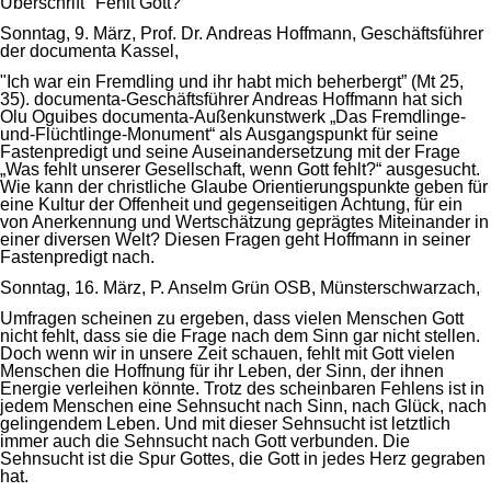
Überschrift "Fehlt Gott?"
Sonntag, 9. März, Prof. Dr. Andreas Hoffmann, Geschäftsführer
der documenta Kassel,
"Ich war ein Fremdling und ihr habt mich beherbergt” (Mt 25,
35). documenta-Geschäftsführer Andreas Hoffmann hat sich
Olu Oguibes documenta-Außenkunstwerk „Das Fremdlinge-
und-Flüchtlinge-Monument“ als Ausgangspunkt für seine
Fastenpredigt und seine Auseinandersetzung mit der Frage
„Was fehlt unserer Gesellschaft, wenn Gott fehlt?“ ausgesucht.
Wie kann der christliche Glaube Orientierungspunkte geben für
eine Kultur der Offenheit und gegenseitigen Achtung, für ein
von Anerkennung und Wertschätzung geprägtes Miteinander in
einer diversen Welt? Diesen Fragen geht Hoffmann in seiner
Fastenpredigt nach.
Sonntag, 16. März, P. Anselm Grün OSB, Münsterschwarzach,
Umfragen scheinen zu ergeben, dass vielen Menschen Gott
nicht fehlt, dass sie die Frage nach dem Sinn gar nicht stellen.
Doch wenn wir in unsere Zeit schauen, fehlt mit Gott vielen
Menschen die Hoffnung für ihr Leben, der Sinn, der ihnen
Energie verleihen könnte. Trotz des scheinbaren Fehlens ist in
jedem Menschen eine Sehnsucht nach Sinn, nach Glück, nach
gelingendem Leben. Und mit dieser Sehnsucht ist letztlich
immer auch die Sehnsucht nach Gott verbunden. Die
Sehnsucht ist die Spur Gottes, die Gott in jedes Herz gegraben
hat.