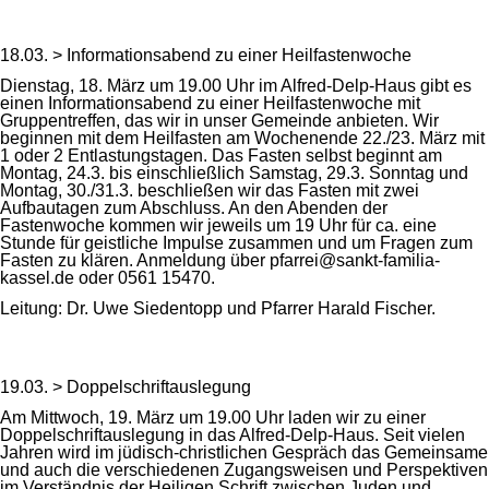
18.03. > Informationsabend zu einer Heilfastenwoche
Dienstag, 18. März um 19.00 Uhr im Alfred-Delp-Haus gibt es
einen Informationsabend zu einer Heilfastenwoche mit
Gruppentreffen, das wir in unser Gemeinde anbieten. Wir
beginnen mit dem Heilfasten am Wochenende 22./23. März mit
1 oder 2 Entlastungstagen. Das Fasten selbst beginnt am
Montag, 24.3. bis einschließlich Samstag, 29.3. Sonntag und
Montag, 30./31.3. beschließen wir das Fasten mit zwei
Aufbautagen zum Abschluss. An den Abenden der
Fastenwoche kommen wir jeweils um 19 Uhr für ca. eine
Stunde für geistliche Impulse zusammen und um Fragen zum
Fasten zu klären. Anmeldung über pfarrei@sankt-familia-
kassel.de oder 0561 15470.
Leitung: Dr. Uwe Siedentopp und Pfarrer Harald Fischer.
19.03. > Doppelschriftauslegung
Am Mittwoch, 19. März um 19.00 Uhr laden wir zu einer
Doppelschriftauslegung in das Alfred-Delp-Haus. Seit vielen
Jahren wird im jüdisch-christlichen Gespräch das Gemeinsame
und auch die verschiedenen Zugangsweisen und Perspektiven
im Verständnis der Heiligen Schrift zwischen Juden und