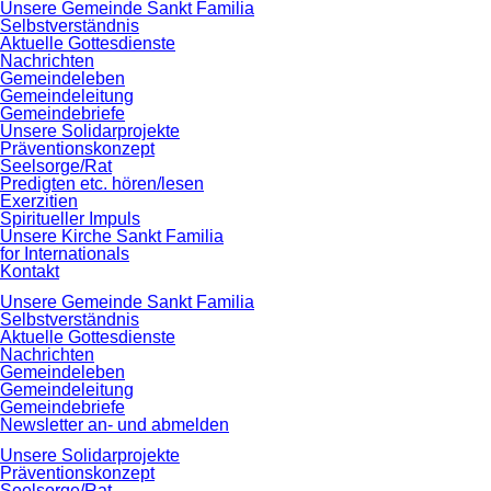
Navigation
Unsere Gemeinde Sankt Familia
überspringen
Selbstverständnis
Aktuelle Gottesdienste
Nachrichten
Gemeindeleben
Gemeindeleitung
Gemeindebriefe
Unsere Solidarprojekte
Präventionskonzept
Seelsorge/Rat
Predigten etc. hören/lesen
Exerzitien
Spiritueller Impuls
Unsere Kirche Sankt Familia
for Internationals
Kontakt
Navigation
Unsere Gemeinde Sankt Familia
überspringen
Selbstverständnis
Aktuelle Gottesdienste
Nachrichten
Gemeindeleben
Gemeindeleitung
Gemeindebriefe
Newsletter an- und abmelden
Unsere Solidarprojekte
Präventionskonzept
Seelsorge/Rat