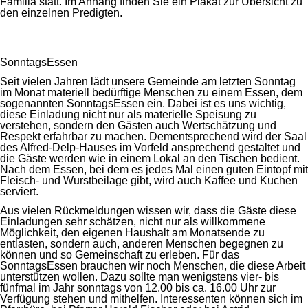
Familia statt. Im Anhang finden Sie ein Plakat zur Übersicht zu
den einzelnen Predigten.
SonntagsEssen
Seit vielen Jahren lädt unsere Gemeinde am letzten Sonntag
im Monat materiell bedürftige Menschen zu einem Essen, dem
sogenannten SonntagsEssen ein. Dabei ist es uns wichtig,
diese Einladung nicht nur als materielle Speisung zu
verstehen, sondern den Gästen auch Wertschätzung und
Respekt erfahrbar zu machen. Dementsprechend wird der Saal
des Alfred-Delp-Hauses im Vorfeld ansprechend gestaltet und
die Gäste werden wie in einem Lokal an den Tischen bedient.
Nach dem Essen, bei dem es jedes Mal einen guten Eintopf mit
Fleisch- und Wurstbeilage gibt, wird auch Kaffee und Kuchen
serviert.
Aus vielen Rückmeldungen wissen wir, dass die Gäste diese
Einladungen sehr schätzen, nicht nur als willkommene
Möglichkeit, den eigenen Haushalt am Monatsende zu
entlasten, sondern auch, anderen Menschen begegnen zu
können und so Gemeinschaft zu erleben. Für das
SonntagsEssen brauchen wir noch Menschen, die diese Arbeit
unterstützen wollen. Dazu sollte man wenigstens vier- bis
fünfmal im Jahr sonntags von 12.00 bis ca. 16.00 Uhr zur
Verfügung stehen und mithelfen. Interessenten können sich im