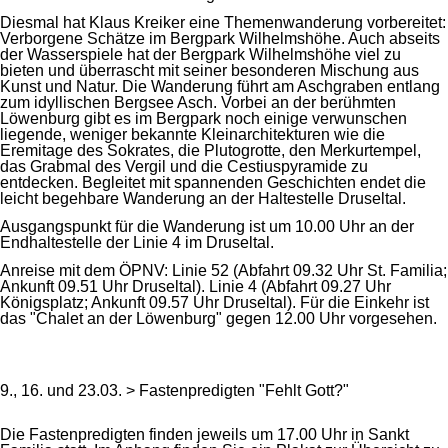
Diesmal hat Klaus Kreiker eine Themenwanderung vorbereitet:
Verborgene Schätze im Bergpark Wilhelmshöhe. Auch abseits
der Wasserspiele hat der Bergpark Wilhelmshöhe viel zu
bieten und überrascht mit seiner besonderen Mischung aus
Kunst und Natur. Die Wanderung führt am Aschgraben entlang
zum idyllischen Bergsee Asch. Vorbei an der berühmten
Löwenburg gibt es im Bergpark noch einige verwunschen
liegende, weniger bekannte Kleinarchitekturen wie die
Eremitage des Sokrates, die Plutogrotte, den Merkurtempel,
das Grabmal des Vergil und die Cestiuspyramide zu
entdecken. Begleitet mit spannenden Geschichten endet die
leicht begehbare Wanderung an der Haltestelle Druseltal.
Ausgangspunkt für die Wanderung ist um 10.00 Uhr an der
Endhaltestelle der Linie 4 im Druseltal.
Anreise mit dem ÖPNV: Linie 52 (Abfahrt 09.32 Uhr St. Familia;
Ankunft 09.51 Uhr Druseltal). Linie 4 (Abfahrt 09.27 Uhr
Königsplatz; Ankunft 09.57 Uhr Druseltal). Für die Einkehr ist
das "Chalet an der Löwenburg" gegen 12.00 Uhr vorgesehen.
9., 16. und 23.03. > Fastenpredigten "Fehlt Gott?"
Die Fastenpredigten finden jeweils um 17.00 Uhr in Sankt