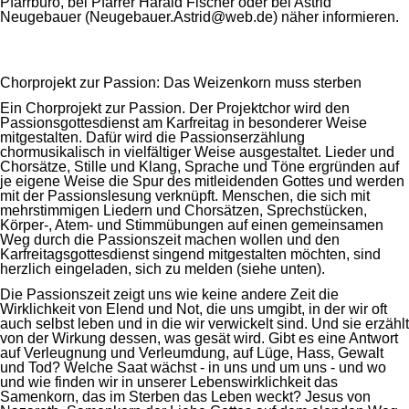
Pfarrbüro, bei Pfarrer Harald Fischer oder bei Astrid
Neugebauer (Neugebauer.Astrid@web.de) näher informieren.
Chorprojekt zur Passion: Das Weizenkorn muss sterben
Ein Chorprojekt zur Passion. Der Projektchor wird den
Passionsgottesdienst am Karfreitag in besonderer Weise
mitgestalten. Dafür wird die Passionserzählung
chormusikalisch in vielfältiger Weise ausgestaltet. Lieder und
Chorsätze, Stille und Klang, Sprache und Töne ergründen auf
je eigene Weise die Spur des mitleidenden Gottes und werden
mit der Passionslesung verknüpft. Menschen, die sich mit
mehrstimmigen Liedern und Chorsätzen, Sprechstücken,
Körper-, Atem- und Stimmübungen auf einen gemeinsamen
Weg durch die Passionszeit machen wollen und den
Karfreitagsgottesdienst singend mitgestalten möchten, sind
herzlich eingeladen, sich zu melden (siehe unten).
Die Passionszeit zeigt uns wie keine andere Zeit die
Wirklichkeit von Elend und Not, die uns umgibt, in der wir oft
auch selbst leben und in die wir verwickelt sind. Und sie erzählt
von der Wirkung dessen, was gesät wird. Gibt es eine Antwort
auf Verleugnung und Verleumdung, auf Lüge, Hass, Gewalt
und Tod? Welche Saat wächst - in uns und um uns - und wo
und wie finden wir in unserer Lebenswirklichkeit das
Samenkorn, das im Sterben das Leben weckt? Jesus von