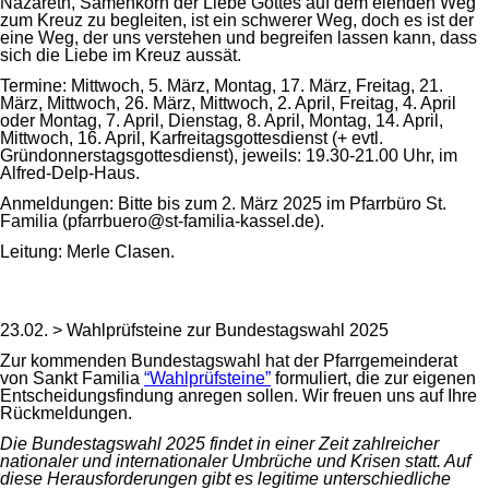
Nazareth, Samenkorn der Liebe Gottes auf dem elenden Weg
zum Kreuz zu begleiten, ist ein schwerer Weg, doch es ist der
eine Weg, der uns verstehen und begreifen lassen kann, dass
sich die Liebe im Kreuz aussät.
Termine: Mittwoch, 5. März, Montag, 17. März, Freitag, 21.
März, Mittwoch, 26. März, Mittwoch, 2. April, Freitag, 4. April
oder Montag, 7. April, Dienstag, 8. April, Montag, 14. April,
Mittwoch, 16. April, Karfreitagsgottesdienst (+ evtl.
Gründonnerstagsgottesdienst), jeweils: 19.30-21.00 Uhr, im
Alfred-Delp-Haus.
Anmeldungen: Bitte bis zum 2. März 2025 im Pfarrbüro St.
Familia (pfarrbuero@st-familia-kassel.de).
Leitung: Merle Clasen.
23.02. > Wahlprüfsteine zur Bundestagswahl 2025
Zur kommenden Bundestagswahl hat der Pfarrgemeinderat
von Sankt Familia
“Wahlprüfsteine”
formuliert, die zur eigenen
Entscheidungsfindung anregen sollen. Wir freuen uns auf Ihre
Rückmeldungen.
Die Bundestagswahl 2025 findet in einer Zeit zahlreicher
nationaler und internationaler Umbrüche und Krisen statt. Auf
diese Herausforderungen gibt es legitime unterschiedliche