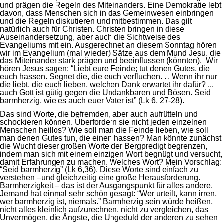
und prägen die Regeln des Miteinanders. Eine Demokratie lebt
davon, dass Menschen sich in das Gemeinwesen einbringen
und die Regeln diskutieren und mitbestimmen. Das gilt
natürlich auch für Christen. Christen bringen in diese
Auseinandersetzung, aber auch die Sichtweise des
Evangeliums mit ein. Ausgerechnet an diesem Sonntag hören
wir im Evangelium (mal wieder) Sätze aus dem Mund Jesu, die
das Miteinander stark prägen und beeinflussen (könnten). Wir
hören Jesus sagen: “Liebt eure Feinde; tut denen Gutes, die
euch hassen. Segnet die, die euch verfluchen. ... Wenn ihr nur
die liebt, die euch lieben, welchen Dank erwartet ihr dafür? ...
auch Gott ist gütig gegen die Undankbaren und Bösen. Seid
barmherzig, wie es auch euer Vater ist” (Lk 6, 27-28).
Das sind Worte, die befremden, aber auch aufrütteln und
schockieren können. Überfordern sie nicht jeden einzelnen
Menschen heillos? Wie soll man die Feinde lieben, wie soll
man denen Gutes tun, die einen hassen? Man könnte zunächst
die Wucht dieser großen Worte der Bergpredigt begrenzen,
indem man sich mit einem einzigen Wort begnügt und versucht,
damit Erfahrungen zu machen. Welches Wort? Mein Vorschlag:
“Seid barmherzig” (Lk 6,36). Diese Worte sind einfach zu
verstehen –und gleichzeitig eine große Herausforderung.
Barmherzigkeit – das ist der Ausgangspunkt für alles andere.
Jemand hat einmal sehr schön gesagt: “Wer urteilt, kann irren,
wer barmherzig ist, niemals.” Barmherzig sein würde heißen,
nicht alles kleinlich aufzurechnen, nicht zu vergleichen, das
Unvermögen, die Ängste, die Ungeduld der anderen zu sehen