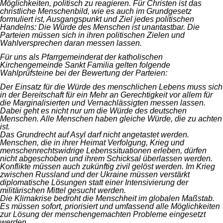
Möglichkeiten, politisch zu reagieren. Für Christen ist das
christliche Menschenbild, wie es auch im Grundgesetz
formuliert ist, Ausgangspunkt und Ziel jedes politischen
Handelns: Die Würde des Menschen ist unantastbar. Die
Parteien müssen sich in ihren politischen Zielen und
Wahlversprechen daran messen lassen.
Für uns als Pfarrgemeinderat der katholischen
Kirchengemeinde Sankt Familia gelten folgende
Wahlprüfsteine bei der Bewertung der Parteien:
Der Einsatz für die Würde des menschlichen Lebens muss sich
in der Bereitschaft für ein Mehr an Gerechtigkeit vor allem für
die Marginalisierten und Vernachlässigten messen lassen.
Dabei geht es nicht nur um die Würde des deutschen
Menschen. Alle Menschen haben gleiche Würde, die zu achten
ist.
Das Grundrecht auf Asyl darf nicht angetastet werden.
Menschen, die in ihrer Heimat Verfolgung, Krieg und
menschenrechtswidrige Lebenssituationen erleben, dürfen
nicht abgeschoben und ihrem Schicksal überlassen werden.
Konflikte müssen auch zukünftig zivil gelöst werden. Im Krieg
zwischen Russland und der Ukraine müssen verstärkt
diplomatische Lösungen statt einer Intensivierung der
militärischen Mittel gesucht werden.
Die Klimakrise bedroht die Menschheit im globalen Maßstab.
Es müssen sofort, priorisiert und umfassend alle Möglichkeiten
zur Lösung der menschengemachten Probleme eingesetzt
werden.