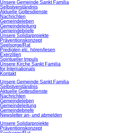
Navigation
Unsere Gemeinde Sankt Familia
überspringen
Selbstverständnis
Aktuelle Gottesdienste
Nachrichten
Gemeindeleben
Gemeindeleitung
Gemeindebriefe
Unsere Solidarprojekte
Präventionskonzept
Seelsorge/Rat
Predigten etc. hören/lesen
Exerzitien
Spiritueller Impuls
Unsere Kirche Sankt Familia
for Internationals
Kontakt
Navigation
Unsere Gemeinde Sankt Familia
überspringen
Selbstverständnis
Aktuelle Gottesdienste
Nachrichten
Gemeindeleben
Gemeindeleitung
Gemeindebriefe
Newsletter an- und abmelden
Unsere Solidarprojekte
Präventionskonzept
Seelsorge/Rat