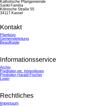
Katholische Pfarrgemeinde
Sankt Familia
Kölnische Straße 55
34117 Kassel
Kontakt
Navigation
Pfarrbüro
überspringen
Gemeindeleitung
Beauftragte
Informationsservice
Navigation
Archiv
überspringen
Predigten etc. hören/lesen
Predigten Harald Fischer
Login
Rechtliches
Navigation
Impressum