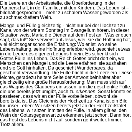
Die Leere an der Arbeitsstelle, die Überforderung in der
Partnerschaft, in der Familie, mit den Kindern. Das Leben ist –
bildhaft gesprochen – mehr zu schalem Wasser geworden als
zu schmackhaftem Wein.
Mangel und Fülle gleichzeitig - nicht nur bei der Hochzeit zu
Kana, von der wir am Sonntag im Evangelium hören. In dieser
Situation weist Maria die Diener auf dem Fest an: “Was er euch
sagt, das tut!” Sie verweist auf Jesus, weil sie die Hoffnung hat,
vielleicht sogar schon die Erfahrung: Wo er ist, wo seine
Lebenshaltung, seine Hoffnung erlebbar wird, geschieht etwas
in die Leere des eigenen Lebens hinein. Es schenkt sich
Gottes Fülle ins Leben. Das Reich Gottes bricht dort ein, wo
Menschen den Mangel und die Leere erfahren, sie aushalten
und sie Gott hinhalten. Da geschieht Wunderbares, da
geschieht Verwandlung. Die Fülle bricht in die Leere ein. Diese
leichte, geradezu heitere Seite der Antwort beinhaltet aber
gleichzeitig eine große Herausforderung: Man muss sich auf
das Wagnis des Glaubens einlassen, um die geschenkte Fülle,
die uns bereits jetzt umgibt, auch zu
erkennen
. Sonst könnte es
passieren, dass wir an der Fülle vorbeileben, obwohl sie
bereits da ist. Das Gleichnis der Hochzeit zu Kana ist ein Bild
für unser Leben: Wir sitzen bereits jetzt an der Hochzeitstafel
des Lebens, wir sitzen inmitten der Fülle. In allem gilt es, den
Wein der Gottesgegenwart zu erkennen, jetzt schon. Dann hört
das Fest des Lebens nicht auf, sondern geht weiter. Immer.
Trotz allem.