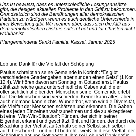
Uns ist bewusst, dass es unterschiedliche Lösungsansätze
gibt, die riesigen aktuellen Probleme in den Griff zu bekommen.
Grundsätzlich sind die Bemühungen aller demokratischen
Parteien zu würdigen, wenn es auch deutliche Unterschiede in
ihrer Bewertung gibt. Wir meinen aber, dass sich die AfD aus
dem demokratischen Diskurs entfernt hat und für Christen nicht
wählbar ist.
Pfarrgemeinderat Sankt Familia, Kassel, Januar 2025
Lob und Dank für die Vielfalt der Schöpfung
Paulus schreibt an seine Gemeinde in Korinth: “Es gibt
verschiedene Gnadengaben, aber nur den einen Geist” (1 Kor
12,4). Wir hören davon am Sonntag im Gottesdienst. Paulus
zählt zahlreiche ganz unterschiedliche Gaben auf, die er
offensichtlich alle bei den Menschen seiner Gemeinde erlebt
hat. Die Menschen sind verschieden. Keiner kann alles, aber
auch niemand kann nichts. Wunderbar, wenn wir die Diversität,
die Vielfalt der Menschen schätzen und erkennen. Die Gaben
eines jeden Einzelnen wahrzunehmen und sie zu akzeptieren
ist eine “Win-Win-Situation”: Für den, der sich in seiner
Eigenheit erkannt und geschätzt fühlt und für den, der durch die
Beachtung der Vielfalt außerhalb seiner Selbst sich selber
auch beschenkt – und nicht bedroht - weiß. In diese Vielfalt der
Schöpfung hat uns Gott gestellt. Ihm sei Lob und Dank dafür.