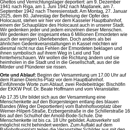
Ghettos und Vernichtungslager deportiert: am 9. Dezember
1941 nach Riga, am 1. Juni 1942 nach Majdanek, am 7.
September 1942 nach Theresienstadt. Am Montag, 27. Januar
2025, dem 80. Jahrestag der Befreiung der Opfer des
Holocaust, stehen wir hier vor dem Kasseler Hauptbahnhof,
einem der Schauplätze des Holocaust auch in unserer Stadt.
Wir gedenken jeder und jedem einzelnen dieser Menschen.
Wir gedenken der insgesamt etwa 6 Millionen Ermordeten wie
auch der wenigen Überlebenden. Doch anders als bei
ähnlichen Gedenkveranstaltungen in Kassel möchten wir
diesmal nicht nur das Fehlen der Ermordeten beklagen und
ihnen symbolisch auf ihrem Weg in Leid und Tod
hinterherschauen. Wir wollen die Richtung ändern und sie
heimholen in die Stadt und in die Gesellschaft, aus der die
Mörder und Plünderer sie rissen.
Orte und Ablauf:
Beginn der Versammlung um 17.00 Uhr auf
dem Rainer-Dierichs-Platz vor dem Hauptbahnhof.
Einführende Worte zum Ablauf, zwei Redebeiträge: Bischöfin
der EKKW Prof. Dr. Beate Hoffmann und vom Veranstalter.
Ab 17.35 Uhr bildet sich aus der Versammlung eine
Menschenkette auf den Bürgersteigen entlang des blauen
Bandes (Weg der Deportierten) vom Bahnhofsvorplatz über
Werner-Hilpert-Straße, Erzbergerstraße in die Schillerstraße 16
bis auf den Schulhof der Arnold-Bode-Schule. Die
Menschenkette ist bis ca. 18 Uhr gebildet. Autoverkehr soll
möglichst nicht behindert werden. Zum Auftakt auf dem
Bahnhofsvorplatz teilen die Veranstalter Schilder aus mit den