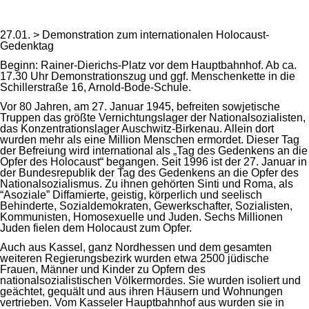
27.01. > Demonstration zum internationalen Holocaust-
Gedenktag
Beginn: Rainer-Dierichs-Platz vor dem Hauptbahnhof. Ab ca.
17.30 Uhr Demonstrationszug und ggf. Menschenkette in die
Schillerstraße 16, Arnold-Bode-Schule.
Vor 80 Jahren, am 27. Januar 1945, befreiten sowjetische
Truppen das größte Vernichtungslager der Nationalsozialisten,
das Konzentrationslager Auschwitz-Birkenau. Allein dort
wurden mehr als eine Million Menschen ermordet. Dieser Tag
der Befreiung wird international als „Tag des Gedenkens an die
Opfer des Holocaust“ begangen. Seit 1996 ist der 27. Januar in
der Bundesrepublik der Tag des Gedenkens an die Opfer des
Nationalsozialismus. Zu ihnen gehörten Sinti und Roma, als
“Asoziale” Diffamierte, geistig, körperlich und seelisch
Behinderte, Sozialdemokraten, Gewerkschafter, Sozialisten,
Kommunisten, Homosexuelle und Juden. Sechs Millionen
Juden fielen dem Holocaust zum Opfer.
Auch aus Kassel, ganz Nordhessen und dem gesamten
weiteren Regierungsbezirk wurden etwa 2500 jüdische
Frauen, Männer und Kinder zu Opfern des
nationalsozialistischen Völkermordes. Sie wurden isoliert und
geächtet, gequält und aus ihren Häusern und Wohnungen
vertrieben. Vom Kasseler Hauptbahnhof aus wurden sie in