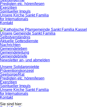
Predigten etc. hören/lesen
Exerzitien
Spiritueller Impuls
Unsere Kirche Sankt Familia
for Internationals
Kontakt
Navigation
Unsere Gemeinde Sankt Familia
überspringen
Selbstverständnis
Aktuelle Gottesdienste
Nachrichten
Gemeindeleben
Gemeindeleitung
Gemeindebriefe
Newsletter an- und abmelden
Unsere Solidarprojekte
Präventionskonzept
Seelsorge/Rat
Predigten etc. hören/lesen
Exerzitien
Spiritueller Impuls
Unsere Kirche Sankt Familia
for Internationals
Kontakt
Sie sind hier: