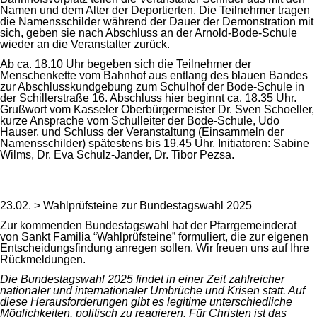
Namen und dem Alter der Deportierten. Die Teilnehmer tragen
die Namensschilder während der Dauer der Demonstration mit
sich, geben sie nach Abschluss an der Arnold-Bode-Schule
wieder an die Veranstalter zurück.
Ab ca. 18.10 Uhr begeben sich die Teilnehmer der
Menschenkette vom Bahnhof aus entlang des blauen Bandes
zur Abschlusskundgebung zum Schulhof der Bode-Schule in
der Schillerstraße 16. Abschluss hier beginnt ca. 18.35 Uhr.
Grußwort vom Kasseler Oberbürgermeister Dr. Sven Schoeller,
kurze Ansprache vom Schulleiter der Bode-Schule, Udo
Hauser, und Schluss der Veranstaltung (Einsammeln der
Namensschilder) spätestens bis 19.45 Uhr. Initiatoren: Sabine
Wilms, Dr. Eva Schulz-Jander, Dr. Tibor Pezsa.
23.02. > Wahlprüfsteine zur Bundestagswahl 2025
Zur kommenden Bundestagswahl hat der Pfarrgemeinderat
von Sankt Familia “Wahlprüfsteine” formuliert, die zur eigenen
Entscheidungsfindung anregen sollen. Wir freuen uns auf Ihre
Rückmeldungen.
Die Bundestagswahl 2025 findet in einer Zeit zahlreicher
nationaler und internationaler Umbrüche und Krisen statt. Auf
diese Herausforderungen gibt es legitime unterschiedliche
Möglichkeiten, politisch zu reagieren. Für Christen ist das