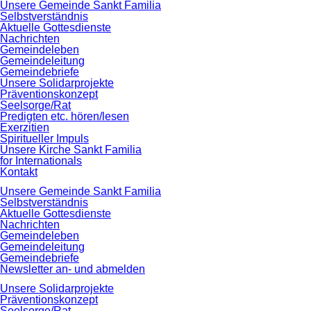
Navigation
Unsere Gemeinde Sankt Familia
überspringen
Selbstverständnis
Aktuelle Gottesdienste
Nachrichten
Gemeindeleben
Gemeindeleitung
Gemeindebriefe
Unsere Solidarprojekte
Präventionskonzept
Seelsorge/Rat
Predigten etc. hören/lesen
Exerzitien
Spiritueller Impuls
Unsere Kirche Sankt Familia
for Internationals
Kontakt
Navigation
Unsere Gemeinde Sankt Familia
überspringen
Selbstverständnis
Aktuelle Gottesdienste
Nachrichten
Gemeindeleben
Gemeindeleitung
Gemeindebriefe
Newsletter an- und abmelden
Unsere Solidarprojekte
Präventionskonzept
Seelsorge/Rat