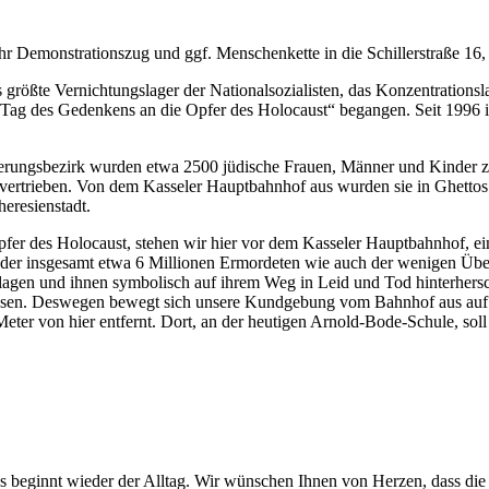
hr Demonstrationszug und ggf. Menschenkette in die Schillerstraße 1
 größte Vernichtungslager der Nationalsozialisten, das Konzentrations
„Tag des Gedenkens an die Opfer des Holocaust“ begangen. Seit 1996 i
rungsbezirk wurden etwa 2500 jüdische Frauen, Männer und Kinder zu
 vertrieben. Von dem Kasseler Hauptbahnhof aus wurden sie in Ghettos
eresienstadt.
fer des Holocaust, stehen wir hier vor dem Kasseler Hauptbahnhof, ein
der insgesamt etwa 6 Millionen Ermordeten wie auch der wenigen Über
lagen und ihnen symbolisch auf ihrem Weg in Leid und Tod hinterhersc
ie rissen. Deswegen bewegt sich unsere Kundgebung vom Bahnhof aus 
eter von hier entfernt. Dort, an der heutigen Arnold-Bode-Schule, so
s beginnt wieder der Alltag. Wir wünschen Ihnen von Herzen, dass die