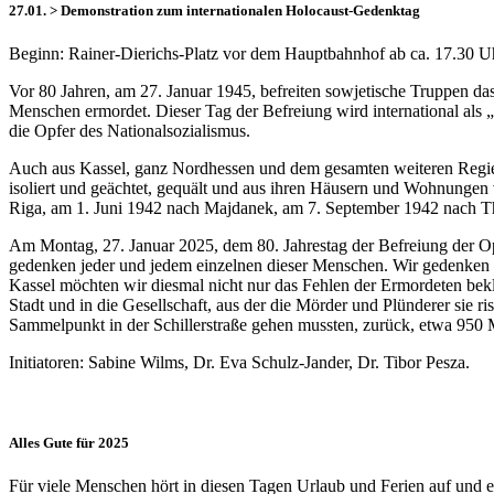
27.01. > Demonstration zum internationalen Holocaust-Gedenktag
Beginn: Rainer-Dierichs-Platz vor dem Hauptbahnhof ab ca. 17.30 U
Vor 80 Jahren, am 27. Januar 1945, befreiten sowjetische Truppen das
Menschen ermordet. Dieser Tag der Befreiung wird international als 
die Opfer des Nationalsozialismus.
Auch aus Kassel, ganz Nordhessen und dem gesamten weiteren Regie
isoliert und geächtet, gequält und aus ihren Häusern und Wohnungen
Riga, am 1. Juni 1942 nach Majdanek, am 7. September 1942 nach Th
Am Montag, 27. Januar 2025, dem 80. Jahrestag der Befreiung der Op
gedenken jeder und jedem einzelnen dieser Menschen. Wir gedenken 
Kassel möchten wir diesmal nicht nur das Fehlen der Ermordeten bek
Stadt und in die Gesellschaft, aus der die Mörder und Plünderer s
Sammelpunkt in der Schillerstraße gehen mussten, zurück, etwa 950 M
Initiatoren: Sabine Wilms, Dr. Eva Schulz-Jander, Dr. Tibor Pesza.
Alles Gute für 2025
Für viele Menschen hört in diesen Tagen Urlaub und Ferien auf und e