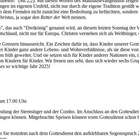
eten!” (Mt 2,2). Mit diesen Worten des Matthäusevangeliums zeigen di
ungen im eigenen Umfeld, nicht nur durch die eigene Tradition gestillt 
 dem Fremden nicht zunächst eine Bedrohung zu befürchten, sondern d
hristus
, ja sogar den
Retter der Welt
nennen.
, das auch “Dreikönig” genannt wird, an diesem letzten Sonntag der We
tschland, nicht nur für Europa. Christen verstehen sich als Weltbürger, d
 Grenzen hinausreicht. Ein Zeichen dafür ist, dass Kinder unserer Geme
r Kinder ganz andere Lebens- und Wohnverhältnisse, als sie diese von
n früh geweitet. Und sie setzen sich für Kinder anderer Nationen ein,
 von Kindern für Kinder. Wir freuen uns sehr, dass sich wieder sechs G
ses so wichtige Jahr 2025!
 um 17.00 Uhr.
ssendung der Sternsinger und der Combo. Im Anschluss an den Gottesdi
tbringen können. Mitgebrachte Speisen können vorm Gottesdienst schon
en Sie trotzdem nach dem Gottesdienst den aufklebbaren Segensspru
men
.