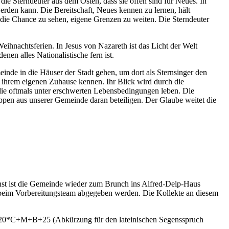
e Sterndeuter aus dem Osten, dass sie offen sind für Neues. In
werden kann. Die Bereitschaft, Neues kennen zu lernen, hält
ie Chance zu sehen, eigene Grenzen zu weiten. Die Sterndeuter
ihnachtsferien. In Jesus von Nazareth ist das Licht der Welt
enen alles Nationalistische fern ist.
inde in die Häuser der Stadt gehen, um dort als Sternsinger den
 ihrem eigenen Zuhause kennen. Ihr Blick wird durch die
 die oftmals unter erschwerten Lebensbedingungen leben. Die
ruppen aus unserer Gemeinde daran beteiligen. Der Glaube weitet die
enst ist die Gemeinde wieder zum Brunch ins Alfred-Delp-Haus
 beim Vorbereitungsteam abgegeben werden. Die Kollekte an diesem
ch 20*C+M+B+25 (Abkürzung für den lateinischen Segensspruch