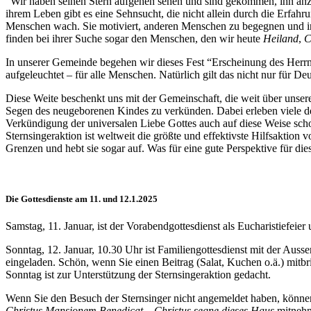
“Wir haben seinen Stern aufgehen sehen und sind gekommen, ihn anzub
ihrem Leben gibt es eine Sehnsucht, die nicht allein durch die Erfahr
Menschen wach. Sie motiviert, anderen Menschen zu begegnen und in
finden bei ihrer Suche sogar den Menschen, den wir heute
Heiland
,
C
In unserer Gemeinde begehen wir dieses Fest “Erscheinung des Herrn”
aufgeleuchtet – für alle Menschen. Natürlich gilt das nicht nur für Deu
Diese Weite beschenkt uns mit der Gemeinschaft, die weit über unsere
Segen des neugeborenen Kindes zu verkünden. Dabei erleben viele de
Verkündigung der universalen Liebe Gottes auch auf diese Weise scho
Sternsingeraktion ist weltweit die größte und effektivste Hilfsaktion
Grenzen und hebt sie sogar auf. Was für eine gute Perspektive für die
Die Gottesdienste am 11. und 12.1.2025
Samstag, 11. Januar, ist der Vorabendgottesdienst als Eucharistiefeier
Sonntag, 12. Januar, 10.30 Uhr ist Familiengottesdienst mit der Au
eingeladen. Schön, wenn Sie einen Beitrag (Salat, Kuchen o.ä.) mi
Sonntag ist zur Unterstützung der Sternsingeraktion gedacht.
Wenn Sie den Besuch der Sternsinger nicht angemeldet haben, könn
Christus Mansionem Benedicat – Christus segne dieses Haus
mitneh