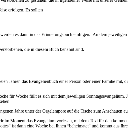
re Verstorbenen zu gestalten, die in irgendeiner Weise mit unserer Gem
eise erfolgen. Es sollten
 Wir werden es dann in das Erinnerungsbuch einfügen. An dem jeweilig
erstorbenen, die in diesem Buch benannt sind.
ielen Jahren das Evangelienbuch einer Person oder einer Familie mit,
e für Woche füllt es sich mit dem jeweiligen Sonntagsevangelium. Jede
sehen.
angenen Jahre unter der Orgelempore auf die Tische zum Anschauen au
m wir im Moment das Evangelium vorlesen, mit dem Text für den komm
ttes” ist dann eine Woche bei Ihnen “beheimatet” und kommt aus Ihre