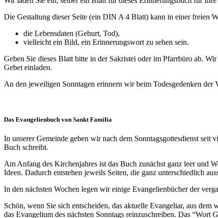
Wir laden Sie ein, selber ein Blatt für dieses Erinnerungsbuch für Ih
Die Gestaltung dieser Seite (ein DIN A 4 Blatt) kann in einer freien W
die Lebensdaten (Geburt, Tod),
vielleicht ein Bild, ein Erinnerungswort zu sehen sein.
Geben Sie dieses Blatt bitte in der Sakristei oder im Pfarrbüro ab.
Gebet einladen.
An den jeweiligen Sonntagen erinnern wir beim Todesgedenken der V
Das Evangelienbuch von Sankt Familia
In unserer Gemeinde geben wir nach dem Sonntagsgottesdienst seit v
Buch schreibt.
Am Anfang des Kirchenjahres ist das Buch zunächst ganz leer und Woch
Ideen. Dadurch entstehen jeweils Seiten, die ganz unterschiedlich aus
In den nächsten Wochen legen wir einige Evangelienbücher der verg
Schön, wenn Sie sich entscheiden, das aktuelle Evangeliar, aus de
das Evangelium des nächsten Sonntags reinzuschreiben. Das “Wort Go